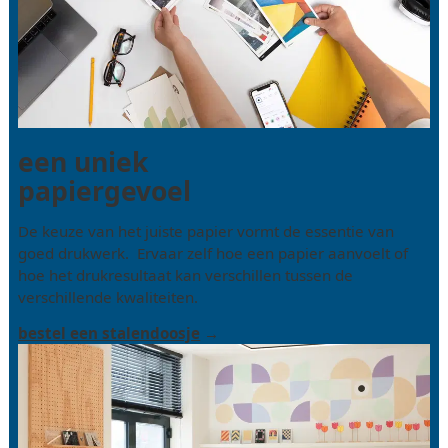
een uniek
papiergevoel
De keuze van het juiste papier vormt de essentie van
goed drukwerk. Ervaar zelf hoe een papier aanvoelt of
hoe het drukresultaat kan verschillen tussen de
verschillende kwaliteiten.
bestel een stalendoosje