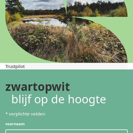
Trustpilot
zwartopwit
blijf op de hoogte
*
verplichte velden
voornaam