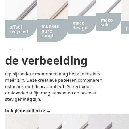
maco
maco
silk
munken
offset
design
p
pure
recycled
rough
←
→
de verbeelding
previous
next
Op bijzondere momenten mag het al eens iets
méér zijn. Deze creatieve papieren combineren
esthetiek met duurzaamheid. Perfect voor
drukwerk dat fijn mag aanvoelen en ook wat
steviger mag zijn.
bekijk de collectie
product list