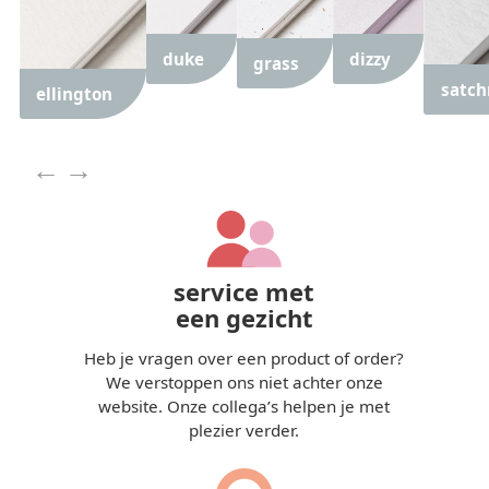
duke
dizzy
grass
satc
ellington
←
→
previous
next
service met
een gezicht
Heb je vragen over een product of order?
We verstoppen ons niet achter onze
website. Onze collega’s helpen je met
plezier verder.