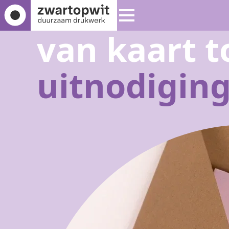
van kaart t
uitnodigin