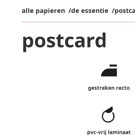
alle papieren
de essentie
postc
postcard
gestreken recto
pvc-vrij laminaat