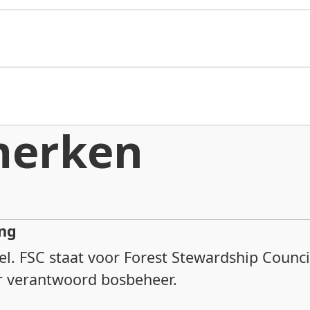
merken
ng
el. FSC staat voor Forest Stewardship Counc
or verantwoord bosbeheer.