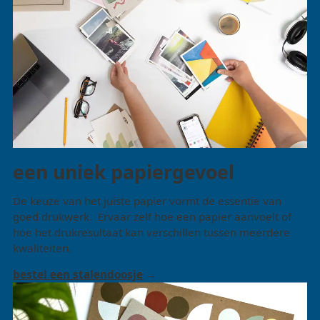
een uniek papiergevoel
De keuze van het juiste papier vormt de essentie van
goed drukwerk. Ervaar zelf hoe een papier aanvoelt of
hoe het drukresultaat kan verschillen tussen meerdere
kwaliteiten.
bestel een stalendoosje