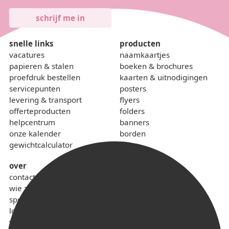
snelle links
producten
vacatures
naamkaartjes
papieren & stalen
boeken & brochures
proefdruk bestellen
kaarten & uitnodigingen
servicepunten
posters
levering & transport
flyers
offerteproducten
folders
helpcentrum
banners
onze kalender
borden
gewichtcalculator
over
contact
wie zijn we
sponsoring
lokaal & duurzaam
voorwaarden