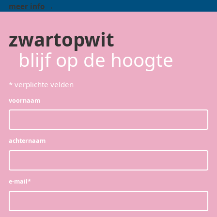
meer info
zwartopwit
blijf op de hoogte
*
verplichte velden
voornaam
achternaam
e-mail
*