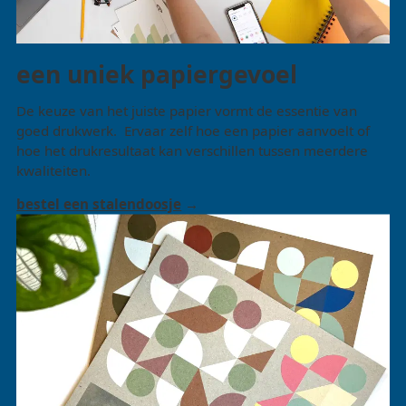
een uniek papiergevoel
De keuze van het juiste papier vormt de essentie van
goed drukwerk. Ervaar zelf hoe een papier aanvoelt of
hoe het drukresultaat kan verschillen tussen meerdere
kwaliteiten.
bestel een stalendoosje