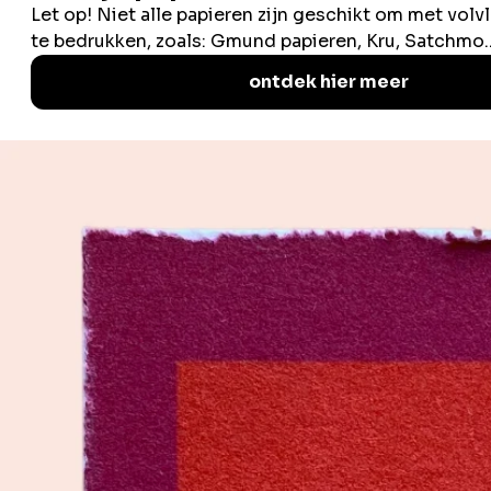
*
verplichte velden
voornaam
achternaam
e-mail
*
snelle links
producten
vacatures
naamkaartjes
papieren & stalen
boeken & brochures
proefdruk bestellen
kaarten & uitnodigingen