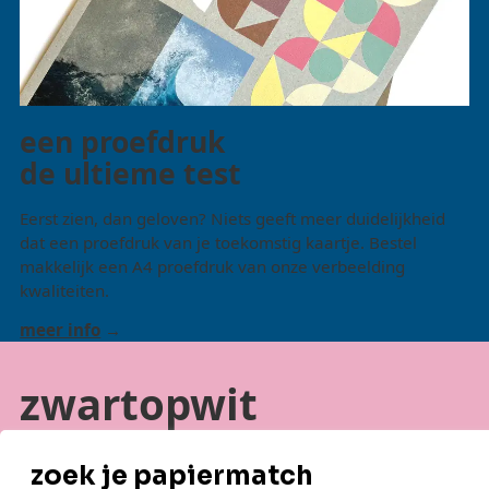
een proefdruk
de ultieme test
Eerst zien, dan geloven? Niets geeft meer duidelijkheid
dat een proefdruk van je toekomstig kaartje. Bestel
makkelijk een A4 proefdruk van onze verbeelding
kwaliteiten.
meer info
zwartopwit
blijf op de hoogte