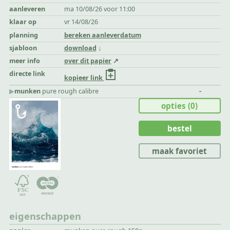
aanleveren
ma 10/08/26 voor 11:00
klaar op
vr 14/08/26
planning
bereken aanleverdatum
sjabloon
download
meer info
over dit papier
directe link
kopieer link
▶︎
munken
pure rough calibre
-
opties
(0)
bestel
maak favoriet
eigenschappen