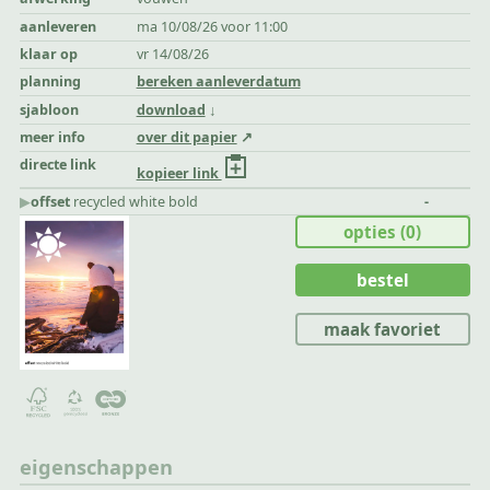
aanleveren
ma 10/08/26 voor 11:00
klaar op
vr 14/08/26
planning
bereken aanleverdatum
sjabloon
download
meer info
over dit papier
directe link
kopieer link
▶︎
offset
recycled white bold
-
opties
(0)
bestel
maak favoriet
eigenschappen