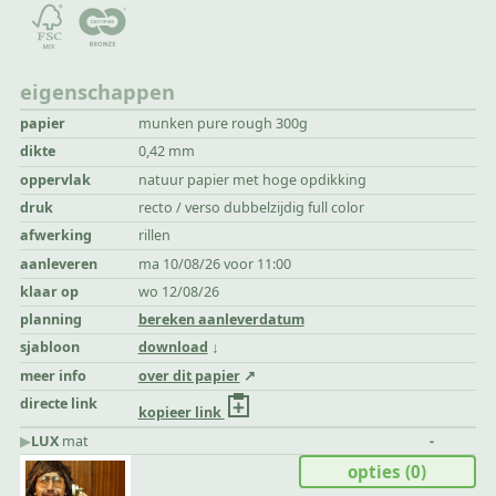
eigenschappen
papier
munken pure rough 300g
dikte
0,42 mm
oppervlak
natuur papier met hoge opdikking
druk
recto / verso dubbelzijdig full color
afwerking
rillen
aanleveren
ma 10/08/26 voor 11:00
klaar op
wo 12/08/26
planning
bereken aanleverdatum
sjabloon
download
meer info
over dit papier
directe link
kopieer link
▶︎
LUX
mat
-
opties
(0)