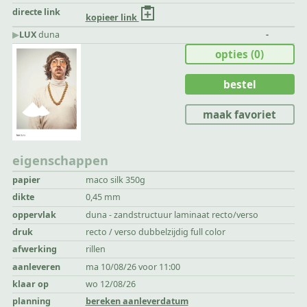
directe link
kopieer link
▶︎
LUX
duna
-
opties
(0)
bestel
maak favoriet
eigenschappen
papier
maco silk 350g
dikte
0,45 mm
oppervlak
duna - zandstructuur laminaat recto/verso
druk
recto / verso dubbelzijdig full color
afwerking
rillen
aanleveren
ma 10/08/26 voor 11:00
klaar op
wo 12/08/26
planning
bereken aanleverdatum