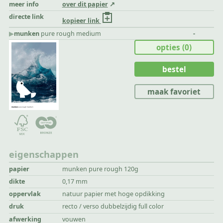
meer info
over dit papier
directe link
kopieer link
▶︎
munken
pure rough medium
-
opties
(0)
bestel
maak favoriet
eigenschappen
papier
munken pure rough 120g
dikte
0,17 mm
oppervlak
natuur papier met hoge opdikking
druk
recto / verso dubbelzijdig full color
afwerking
vouwen