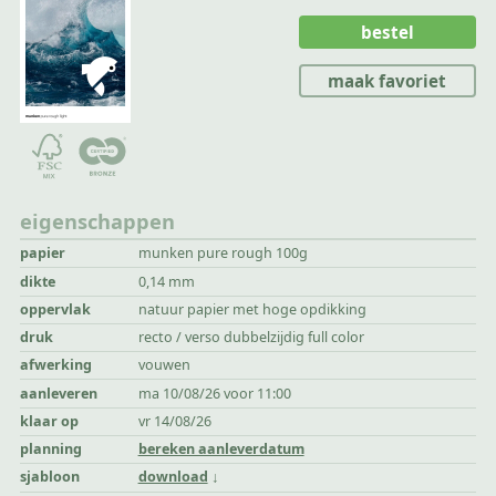
bestel
maak favoriet
eigenschappen
papier
munken pure rough 100g
dikte
0,14 mm
oppervlak
natuur papier met hoge opdikking
druk
recto / verso dubbelzijdig full color
afwerking
vouwen
aanleveren
ma 10/08/26 voor 11:00
klaar op
vr 14/08/26
planning
bereken aanleverdatum
sjabloon
download