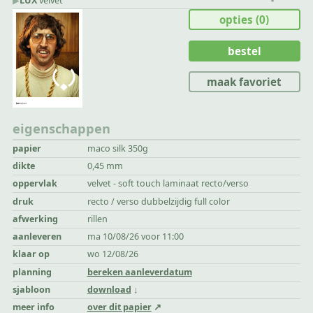
▶︎
LUX
velvet
-
opties
(0)
bestel
maak favoriet
eigenschappen
papier
maco silk 350g
dikte
0,45 mm
oppervlak
velvet - soft touch laminaat recto/verso
druk
recto / verso dubbelzijdig full color
afwerking
rillen
aanleveren
ma 10/08/26 voor 11:00
klaar op
wo 12/08/26
planning
bereken aanleverdatum
sjabloon
download
meer info
over dit papier