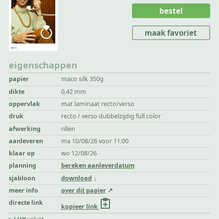
bestel
maak favoriet
eigenschappen
papier
maco silk 350g
dikte
0,42 mm
oppervlak
mat laminaat recto/verso
druk
recto / verso dubbelzijdig full color
afwerking
rillen
aanleveren
ma 10/08/26 voor 11:00
klaar op
wo 12/08/26
planning
bereken aanleverdatum
sjabloon
download
meer info
over dit papier
directe link
kopieer link