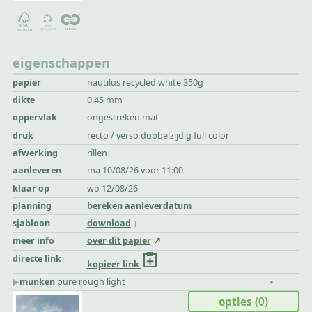
eigenschappen
papier
nautilus recycled white 350g
dikte
0,45 mm
oppervlak
ongestreken mat
druk
recto / verso dubbelzijdig full color
afwerking
rillen
aanleveren
ma 10/08/26 voor 11:00
klaar op
wo 12/08/26
planning
bereken aanleverdatum
sjabloon
download
meer info
over dit papier
directe link
kopieer link
▶︎
munken
pure rough light
-
opties
(0)