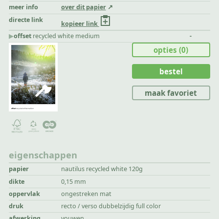
meer info
over dit papier
directe link
kopieer link
▶︎
offset
recycled white medium
-
opties
(0)
bestel
maak favoriet
eigenschappen
papier
nautilus recycled white 120g
dikte
0,15 mm
oppervlak
ongestreken mat
druk
recto / verso dubbelzijdig full color
afwerking
vouwen