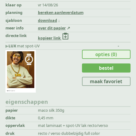
klaar op
vr 14/08/26
planning
bereken aanleverdatum
sjabloon
download
meer info
over dit papier
directe link
kopieer link
▶︎
LUX
mat spot-UV
-
opties
(0)
bestel
maak favoriet
eigenschappen
papier
maco silk 350g
dikte
0,45 mm
oppervlak
mat laminaat + spot-UV lak recto/verso
druk
recto / verso dubbelzijdig full color