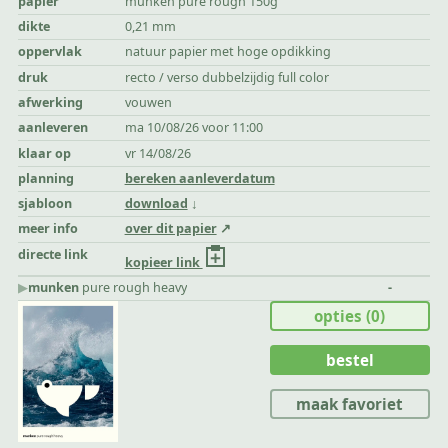
papier
munken pure rough 150g
dikte
0,21 mm
oppervlak
natuur papier met hoge opdikking
druk
recto / verso dubbelzijdig full color
afwerking
vouwen
aanleveren
ma 10/08/26 voor 11:00
klaar op
vr 14/08/26
planning
bereken aanleverdatum
sjabloon
download
meer info
over dit papier
directe link
kopieer link
▶︎
munken
pure rough heavy
-
opties
(0)
bestel
maak favoriet