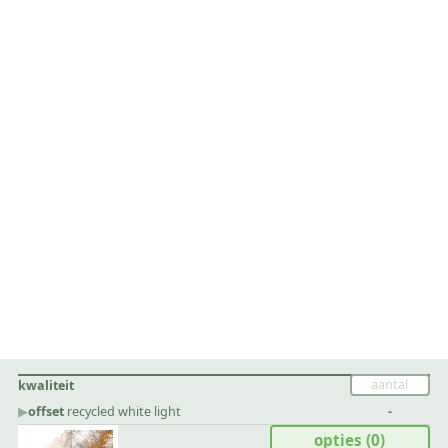
kwaliteit
▶︎
offset
recycled white light
-
opties
(0)