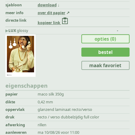
sjabloon
download
meer info
over dit papier
directe link
kopieer link
▶︎
LUX
glossy
-
opties
(0)
bestel
maak favoriet
eigenschappen
papier
maco silk 350g
dikte
0,42 mm
oppervlak
glanzend laminaat recto/verso
druk
recto / verso dubbelzijdig full color
afwerking
rillen
aanleveren
ma 10/08/26 voor 11:00