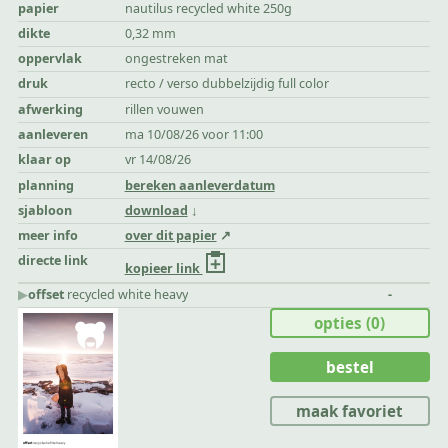
papier
nautilus recycled white 250g
dikte
0,32 mm
oppervlak
ongestreken mat
druk
recto / verso dubbelzijdig full color
afwerking
rillen vouwen
aanleveren
ma 10/08/26 voor 11:00
klaar op
vr 14/08/26
planning
bereken aanleverdatum
sjabloon
download
meer info
over dit papier
directe link
kopieer link
▶︎
offset
recycled white heavy
-
opties
(0)
bestel
maak favoriet