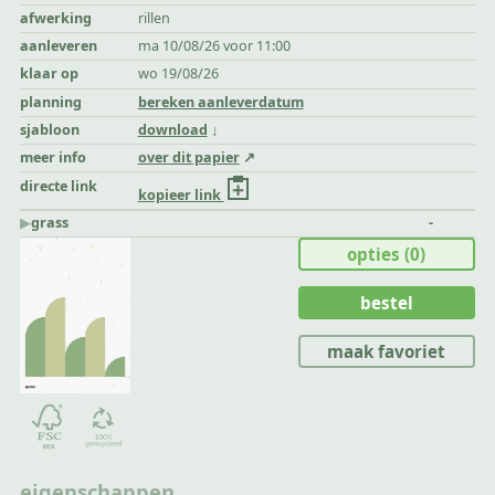
afwerking
rillen
aanleveren
ma 10/08/26 voor 11:00
klaar op
wo 19/08/26
planning
bereken aanleverdatum
sjabloon
download
meer info
over dit papier
directe link
kopieer link
▶︎
grass
-
opties
(0)
bestel
maak favoriet
eigenschappen