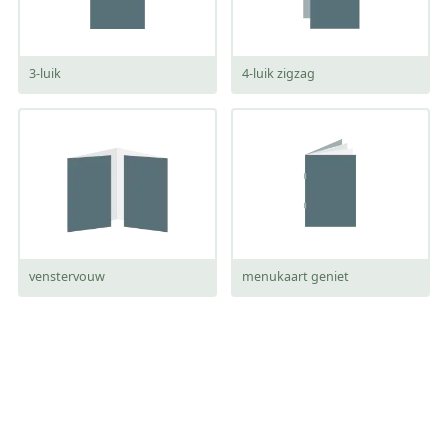
3-luik
4-luik zigzag
venstervouw
menukaart geniet