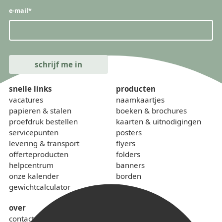
e-mail
*
snelle links
producten
vacatures
naamkaartjes
papieren & stalen
boeken & brochures
proefdruk bestellen
kaarten & uitnodigingen
servicepunten
posters
levering & transport
flyers
offerteproducten
folders
helpcentrum
banners
onze kalender
borden
gewichtcalculator
over
contact