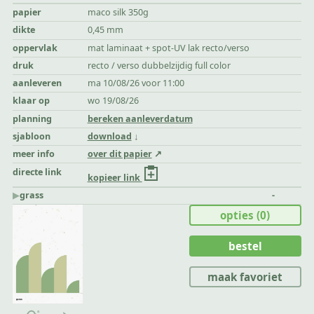
papier
maco silk 350g
dikte
0,45 mm
oppervlak
mat laminaat + spot-UV lak recto/verso
druk
recto / verso dubbelzijdig full color
aanleveren
ma 10/08/26 voor 11:00
klaar op
wo 19/08/26
planning
bereken aanleverdatum
sjabloon
download
meer info
over dit papier
directe link
kopieer link
▶︎
grass
-
opties
(0)
bestel
maak favoriet