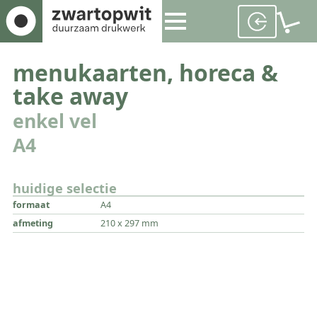
menukaarten, horeca &
take away
enkel vel
A4
huidige selectie
formaat
A4
afmeting
210 x 297 mm