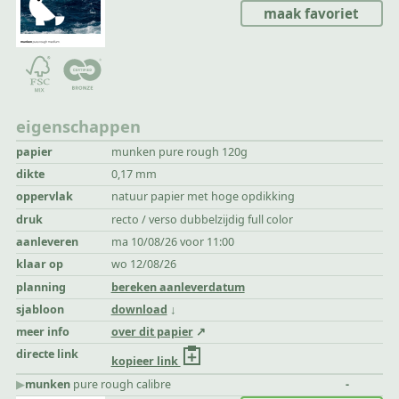
maak favoriet
eigenschappen
papier
munken pure rough 120g
dikte
0,17 mm
oppervlak
natuur papier met hoge opdikking
druk
recto / verso dubbelzijdig full color
aanleveren
ma 10/08/26 voor 11:00
klaar op
wo 12/08/26
planning
bereken aanleverdatum
sjabloon
download
meer info
over dit papier
directe link
kopieer link
▶︎
munken
pure rough calibre
-