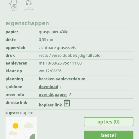
eigenschappen
papier
graspapier 400g
dikte
0,55 mm
oppervlak
zichtbare grasvezels
druk
recto / verso dubbelzijdig full color
aanleveren
ma 10/08/26 voor 11:00
klaar op
wo 12/08/26
planning
bereken aanleverdatum
sjabloon
download
meer info
over dit papier
directe link
kopieer link
▶︎
grass
duplex
-
opties
(0)
bestel