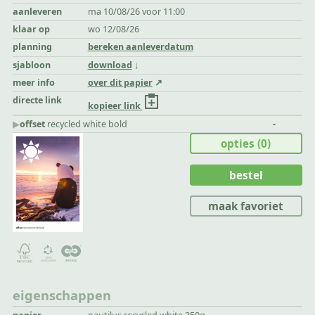
aanleveren
ma 10/08/26 voor 11:00
klaar op
wo 12/08/26
planning
bereken aanleverdatum
sjabloon
download
meer info
over dit papier
directe link
kopieer link
▶︎
offset
recycled white bold
-
opties
(0)
bestel
maak favoriet
eigenschappen