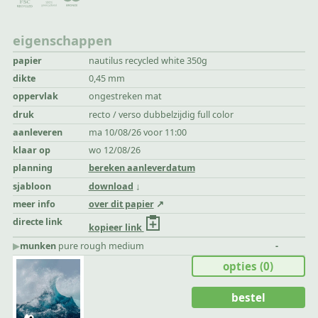
eigenschappen
papier
nautilus recycled white 350g
dikte
0,45 mm
oppervlak
ongestreken mat
druk
recto / verso dubbelzijdig full color
aanleveren
ma 10/08/26 voor 11:00
klaar op
wo 12/08/26
planning
bereken aanleverdatum
sjabloon
download
meer info
over dit papier
directe link
kopieer link
▶︎
munken
pure rough medium
-
opties
(0)
bestel