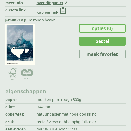
meer info
over dit papier
directe link
kopieer link
▶︎
munken
pure rough heavy
-
opties
(0)
bestel
maak favoriet
eigenschappen
papier
munken pure rough 300g
dikte
0,42 mm
oppervlak
natuur papier met hoge opdikking
druk
recto / verso dubbelzijdig full color
aanleveren
ma 10/08/26 voor 11:00