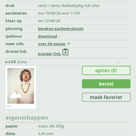
druk
recto / verso dubbelzijdig full color
aanleveren
ma 10/08/26 voor 11:00
klaar op
wo 12/08/26
planning
bereken aanleverdatum
sjabloon
download
meer info
over dit papier
directe link
kopieer link
▶︎
LUX
duna
-
opties
(0)
bestel
maak favoriet
eigenschappen
papier
maco silk 350g
dikte
0,45 mm