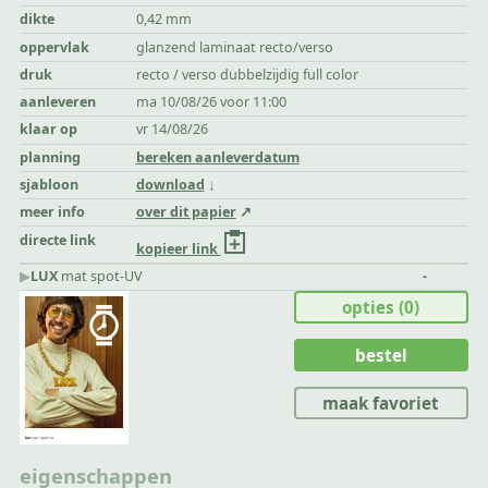
dikte
0,42 mm
oppervlak
glanzend laminaat recto/verso
druk
recto / verso dubbelzijdig full color
aanleveren
ma 10/08/26 voor 11:00
klaar op
vr 14/08/26
planning
bereken aanleverdatum
sjabloon
download
meer info
over dit papier
directe link
kopieer link
▶︎
LUX
mat spot-UV
-
opties
(0)
bestel
maak favoriet
eigenschappen