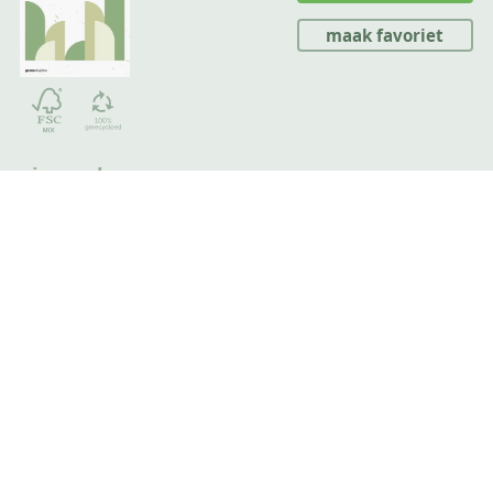
maak favoriet
eigenschappen
papier
graspapier 800g
dikte
1,1 mm
oppervlak
zichtbare grasvezels
druk
recto / verso dubbelzijdig full color
aanleveren
ma 10/08/26 voor 11:00
klaar op
vr 14/08/26
planning
bereken aanleverdatum
sjabloon
download
meer info
over dit papier
directe link
kopieer link