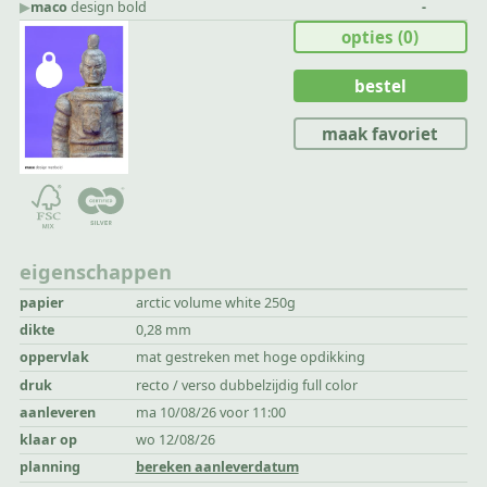
▶︎
maco
design bold
-
opties
(0)
bestel
maak favoriet
eigenschappen
papier
arctic volume white 250g
dikte
0,28 mm
oppervlak
mat gestreken met hoge opdikking
druk
recto / verso dubbelzijdig full color
aanleveren
ma 10/08/26 voor 11:00
klaar op
wo 12/08/26
planning
bereken aanleverdatum