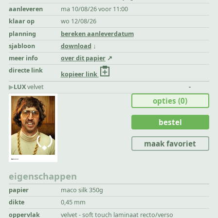
aanleveren
ma 10/08/26 voor 11:00
klaar op
wo 12/08/26
planning
bereken aanleverdatum
sjabloon
download
meer info
over dit papier
directe link
kopieer link
▶︎
LUX
velvet
-
opties
(0)
bestel
maak favoriet
eigenschappen
papier
maco silk 350g
dikte
0,45 mm
oppervlak
velvet - soft touch laminaat recto/verso