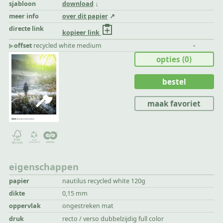
sjabloon
download
meer info
over dit papier
directe link
kopieer link
▶︎
offset
recycled white medium
-
opties
(0)
bestel
maak favoriet
eigenschappen
papier
nautilus recycled white 120g
dikte
0,15 mm
oppervlak
ongestreken mat
druk
recto / verso dubbelzijdig full color