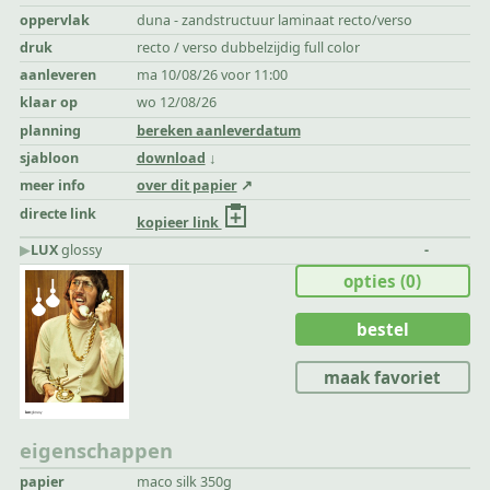
oppervlak
duna - zandstructuur laminaat recto/verso
druk
recto / verso dubbelzijdig full color
aanleveren
ma 10/08/26 voor 11:00
klaar op
wo 12/08/26
planning
bereken aanleverdatum
sjabloon
download
meer info
over dit papier
directe link
kopieer link
▶︎
LUX
glossy
-
opties
(0)
bestel
maak favoriet
eigenschappen
papier
maco silk 350g