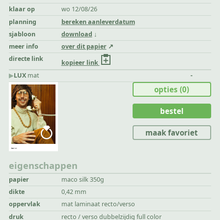
klaar op
wo 12/08/26
planning
bereken aanleverdatum
sjabloon
download
meer info
over dit papier
directe link
kopieer link
▶︎
LUX
mat
-
opties
(0)
bestel
maak favoriet
eigenschappen
papier
maco silk 350g
dikte
0,42 mm
oppervlak
mat laminaat recto/verso
druk
recto / verso dubbelzijdig full color