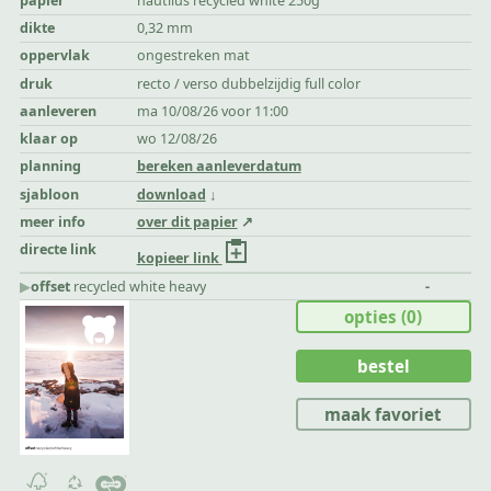
papier
nautilus recycled white 250g
dikte
0,32 mm
oppervlak
ongestreken mat
druk
recto / verso dubbelzijdig full color
aanleveren
ma 10/08/26 voor 11:00
klaar op
wo 12/08/26
planning
bereken aanleverdatum
sjabloon
download
meer info
over dit papier
directe link
kopieer link
▶︎
offset
recycled white heavy
-
opties
(0)
bestel
maak favoriet