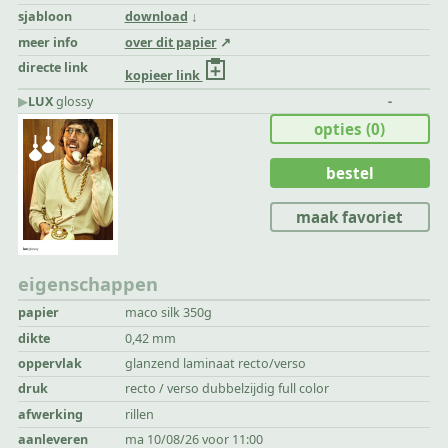
sjabloon
download
meer info
over dit papier
directe link
kopieer link
▶︎
LUX
glossy
-
opties
(0)
bestel
maak favoriet
eigenschappen
papier
maco silk 350g
dikte
0,42 mm
oppervlak
glanzend laminaat recto/verso
druk
recto / verso dubbelzijdig full color
afwerking
rillen
aanleveren
ma 10/08/26 voor 11:00