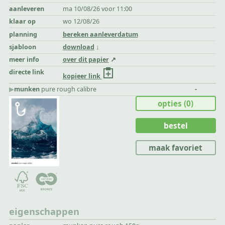
aanleveren
ma 10/08/26 voor 11:00
klaar op
wo 12/08/26
planning
bereken aanleverdatum
sjabloon
download
meer info
over dit papier
directe link
kopieer link
▶︎
munken
pure rough calibre
-
opties
(0)
bestel
maak favoriet
eigenschappen