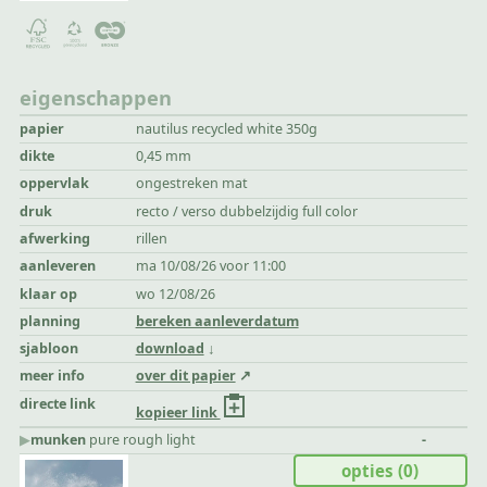
eigenschappen
papier
nautilus recycled white 350g
dikte
0,45 mm
oppervlak
ongestreken mat
druk
recto / verso dubbelzijdig full color
afwerking
rillen
aanleveren
ma 10/08/26 voor 11:00
klaar op
wo 12/08/26
planning
bereken aanleverdatum
sjabloon
download
meer info
over dit papier
directe link
kopieer link
▶︎
munken
pure rough light
-
opties
(0)