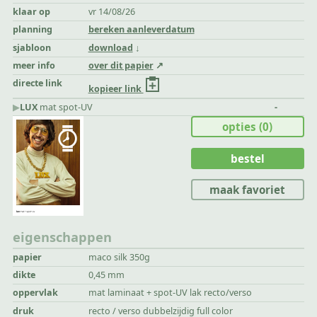
klaar op
vr 14/08/26
planning
bereken aanleverdatum
sjabloon
download
meer info
over dit papier
directe link
kopieer link
▶︎
LUX
mat spot-UV
-
opties
(0)
bestel
maak favoriet
eigenschappen
papier
maco silk 350g
dikte
0,45 mm
oppervlak
mat laminaat + spot-UV lak recto/verso
druk
recto / verso dubbelzijdig full color