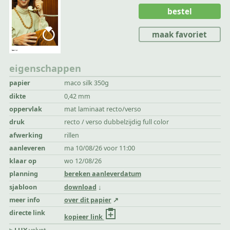
bestel
maak favoriet
eigenschappen
papier
maco silk 350g
dikte
0,42 mm
oppervlak
mat laminaat recto/verso
druk
recto / verso dubbelzijdig full color
afwerking
rillen
aanleveren
ma 10/08/26 voor 11:00
klaar op
wo 12/08/26
planning
bereken aanleverdatum
sjabloon
download
meer info
over dit papier
directe link
kopieer link