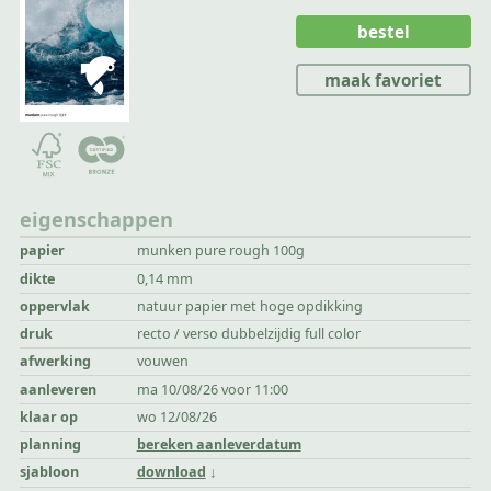
bestel
maak favoriet
eigenschappen
papier
munken pure rough 100g
dikte
0,14 mm
oppervlak
natuur papier met hoge opdikking
druk
recto / verso dubbelzijdig full color
afwerking
vouwen
aanleveren
ma 10/08/26 voor 11:00
klaar op
wo 12/08/26
planning
bereken aanleverdatum
sjabloon
download