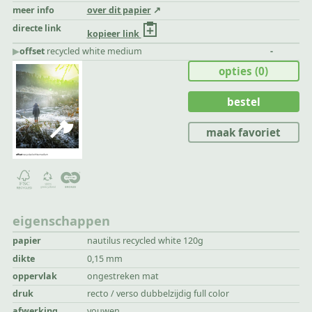
meer info
over dit papier
directe link
kopieer link
▶︎
offset
recycled white medium
-
opties
(0)
bestel
maak favoriet
eigenschappen
papier
nautilus recycled white 120g
dikte
0,15 mm
oppervlak
ongestreken mat
druk
recto / verso dubbelzijdig full color
afwerking
vouwen