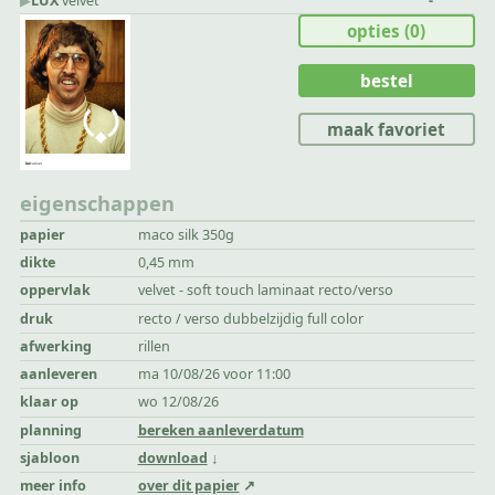
▶︎
LUX
velvet
-
opties
(0)
bestel
maak favoriet
eigenschappen
papier
maco silk 350g
dikte
0,45 mm
oppervlak
velvet - soft touch laminaat recto/verso
druk
recto / verso dubbelzijdig full color
afwerking
rillen
aanleveren
ma 10/08/26 voor 11:00
klaar op
wo 12/08/26
planning
bereken aanleverdatum
sjabloon
download
meer info
over dit papier