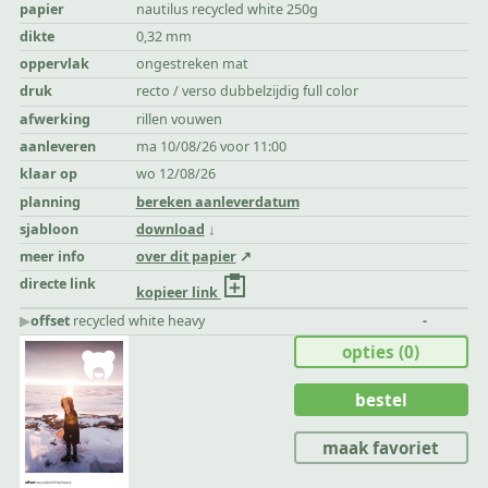
papier
nautilus recycled white 250g
dikte
0,32 mm
oppervlak
ongestreken mat
druk
recto / verso dubbelzijdig full color
afwerking
rillen vouwen
aanleveren
ma 10/08/26 voor 11:00
klaar op
wo 12/08/26
planning
bereken aanleverdatum
sjabloon
download
meer info
over dit papier
directe link
kopieer link
▶︎
offset
recycled white heavy
-
opties
(0)
bestel
maak favoriet