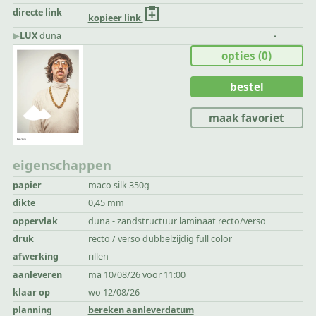
directe link
kopieer link
▶︎
LUX
duna
-
opties
(0)
bestel
maak favoriet
eigenschappen
papier
maco silk 350g
dikte
0,45 mm
oppervlak
duna - zandstructuur laminaat recto/verso
druk
recto / verso dubbelzijdig full color
afwerking
rillen
aanleveren
ma 10/08/26 voor 11:00
klaar op
wo 12/08/26
planning
bereken aanleverdatum