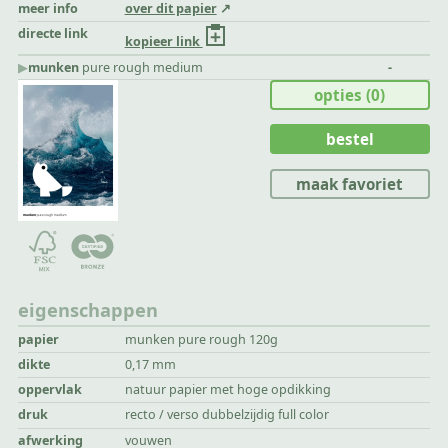
meer info
over dit papier
directe link
kopieer link
▶︎
munken
pure rough medium
-
opties
(0)
bestel
maak favoriet
eigenschappen
papier
munken pure rough 120g
dikte
0,17 mm
oppervlak
natuur papier met hoge opdikking
druk
recto / verso dubbelzijdig full color
afwerking
vouwen