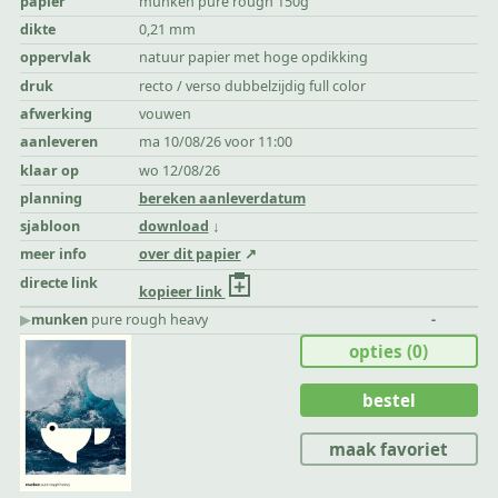
papier
munken pure rough 150g
dikte
0,21 mm
oppervlak
natuur papier met hoge opdikking
druk
recto / verso dubbelzijdig full color
afwerking
vouwen
aanleveren
ma 10/08/26 voor 11:00
klaar op
wo 12/08/26
planning
bereken aanleverdatum
sjabloon
download
meer info
over dit papier
directe link
kopieer link
▶︎
munken
pure rough heavy
-
opties
(0)
bestel
maak favoriet