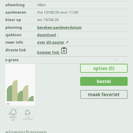
afwerking
rillen
aanleveren
ma 10/08/26 voor 11:00
klaar op
wo 19/08/26
planning
bereken aanleverdatum
sjabloon
download
meer info
over dit papier
directe link
kopieer link
▶︎
grass
-
opties
(0)
bestel
maak favoriet
eigenschappen