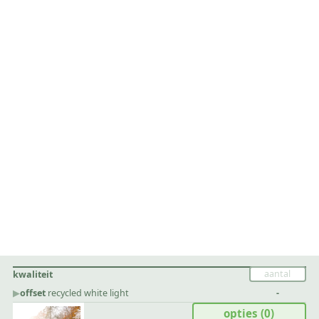
kwaliteit
▶︎
offset
recycled white light
-
opties
(0)