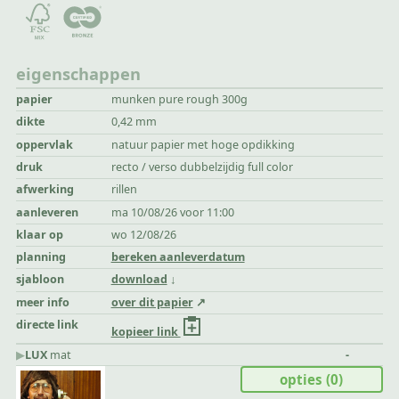
eigenschappen
papier
munken pure rough 300g
dikte
0,42 mm
oppervlak
natuur papier met hoge opdikking
druk
recto / verso dubbelzijdig full color
afwerking
rillen
aanleveren
ma 10/08/26 voor 11:00
klaar op
wo 12/08/26
planning
bereken aanleverdatum
sjabloon
download
meer info
over dit papier
directe link
kopieer link
▶︎
LUX
mat
-
opties
(0)