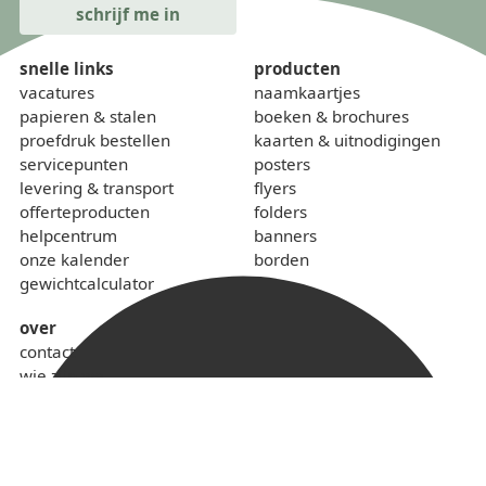
snelle links
producten
vacatures
naamkaartjes
papieren & stalen
boeken & brochures
proefdruk bestellen
kaarten & uitnodigingen
servicepunten
posters
levering & transport
flyers
offerteproducten
folders
helpcentrum
banners
onze kalender
borden
gewichtcalculator
over
contact
wie zijn we
sponsoring
lokaal & duurzaam
voorwaarden
privacybeleid