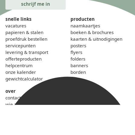
snelle links
producten
vacatures
naamkaartjes
papieren & stalen
boeken & brochures
proefdruk bestellen
kaarten & uitnodigingen
servicepunten
posters
levering & transport
flyers
offerteproducten
folders
helpcentrum
banners
onze kalender
borden
gewichtcalculator
over
contact
wie zijn we
sponsoring
lokaal & duurzaam
voorwaarden
privacybeleid