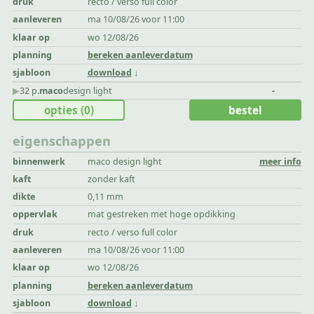
druk
recto / verso full color
aanleveren
ma 10/08/26 voor 11:00
klaar op
wo 12/08/26
planning
bereken aanleverdatum
sjabloon
download
▶︎
32 p.
maco
design light
-
opties
(0)
bestel
eigenschappen
binnenwerk
maco design light
meer info
kaft
zonder kaft
dikte
0,11 mm
oppervlak
mat gestreken met hoge opdikking
druk
recto / verso full color
aanleveren
ma 10/08/26 voor 11:00
klaar op
wo 12/08/26
planning
bereken aanleverdatum
sjabloon
download