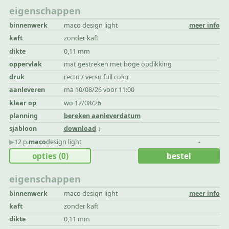
eigenschappen
binnenwerk
maco design light
meer info
kaft
zonder kaft
dikte
0,11 mm
oppervlak
mat gestreken met hoge opdikking
druk
recto / verso full color
aanleveren
ma 10/08/26 voor 11:00
klaar op
wo 12/08/26
planning
bereken aanleverdatum
sjabloon
download
▶︎
12 p.
maco
design light
-
opties
(0)
bestel
eigenschappen
binnenwerk
maco design light
meer info
kaft
zonder kaft
dikte
0,11 mm