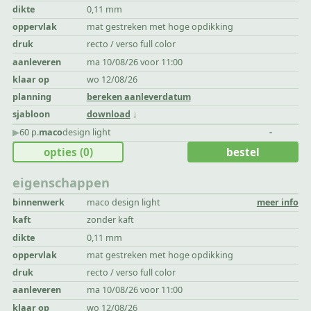
dikte
0,11 mm
oppervlak
mat gestreken met hoge opdikking
druk
recto / verso full color
aanleveren
ma 10/08/26 voor 11:00
klaar op
wo 12/08/26
planning
bereken aanleverdatum
sjabloon
download
▶︎
60 p.
maco
design light
-
opties
(0)
bestel
eigenschappen
binnenwerk
maco design light
meer info
kaft
zonder kaft
dikte
0,11 mm
oppervlak
mat gestreken met hoge opdikking
druk
recto / verso full color
aanleveren
ma 10/08/26 voor 11:00
klaar op
wo 12/08/26