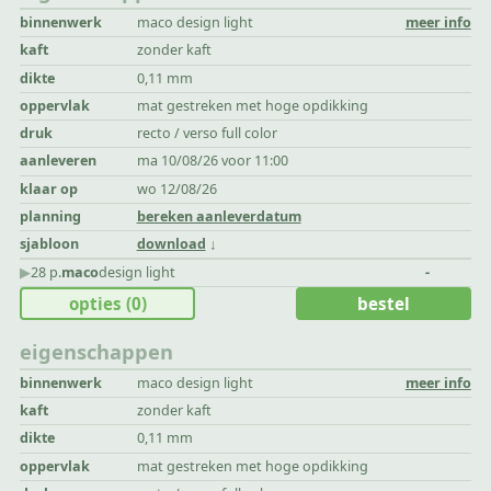
binnenwerk
maco design light
meer info
kaft
zonder kaft
dikte
0,11 mm
oppervlak
mat gestreken met hoge opdikking
druk
recto / verso full color
aanleveren
ma 10/08/26 voor 11:00
klaar op
wo 12/08/26
planning
bereken aanleverdatum
sjabloon
download
▶︎
28 p.
maco
design light
-
opties
(0)
bestel
eigenschappen
binnenwerk
maco design light
meer info
kaft
zonder kaft
dikte
0,11 mm
oppervlak
mat gestreken met hoge opdikking