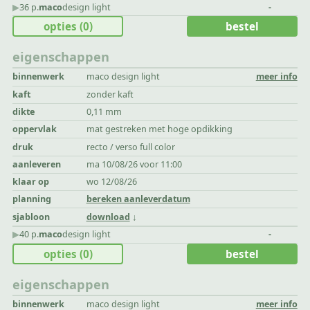
▶︎
36 p.
maco
design light
-
opties
(0)
bestel
eigenschappen
binnenwerk
maco design light
meer info
kaft
zonder kaft
dikte
0,11 mm
oppervlak
mat gestreken met hoge opdikking
druk
recto / verso full color
aanleveren
ma 10/08/26 voor 11:00
klaar op
wo 12/08/26
planning
bereken aanleverdatum
sjabloon
download
▶︎
40 p.
maco
design light
-
opties
(0)
bestel
eigenschappen
binnenwerk
maco design light
meer info