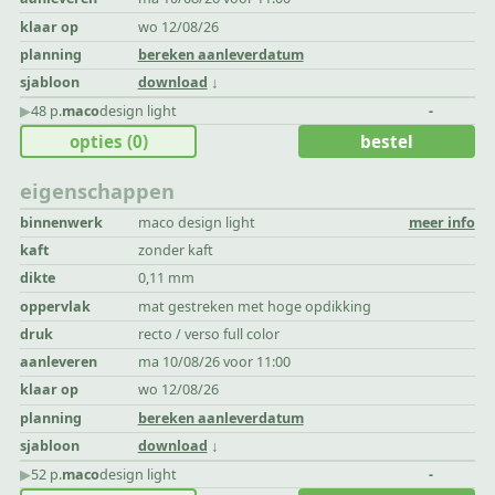
klaar op
wo 12/08/26
planning
bereken aanleverdatum
sjabloon
download
▶︎
48 p.
maco
design light
-
opties
(0)
bestel
eigenschappen
binnenwerk
maco design light
meer info
kaft
zonder kaft
dikte
0,11 mm
oppervlak
mat gestreken met hoge opdikking
druk
recto / verso full color
aanleveren
ma 10/08/26 voor 11:00
klaar op
wo 12/08/26
planning
bereken aanleverdatum
sjabloon
download
▶︎
52 p.
maco
design light
-