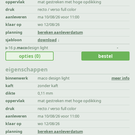
oppervlak
mat gestreken met hoge opdikking
druk
recto / verso full color
aanleveren
ma 10/08/26 voor 11:00
klaar op
wo 12/08/26
planning
bereken aanleverdatum
sjabloon
download
▶︎
16 p.
maco
design light
-
opties
(0)
bestel
eigenschappen
binnenwerk
maco design light
meer info
kaft
zonder kaft
dikte
0,11 mm
oppervlak
mat gestreken met hoge opdikking
druk
recto / verso full color
aanleveren
ma 10/08/26 voor 11:00
klaar op
wo 12/08/26
planning
bereken aanleverdatum