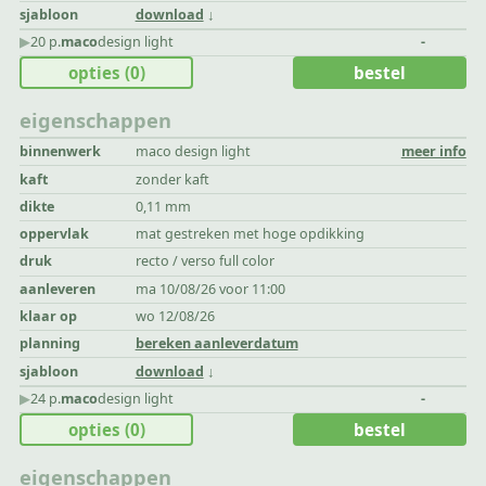
sjabloon
download
▶︎
20 p.
maco
design light
-
opties
(0)
bestel
eigenschappen
binnenwerk
maco design light
meer info
kaft
zonder kaft
dikte
0,11 mm
oppervlak
mat gestreken met hoge opdikking
druk
recto / verso full color
aanleveren
ma 10/08/26 voor 11:00
klaar op
wo 12/08/26
planning
bereken aanleverdatum
sjabloon
download
▶︎
24 p.
maco
design light
-
opties
(0)
bestel
eigenschappen