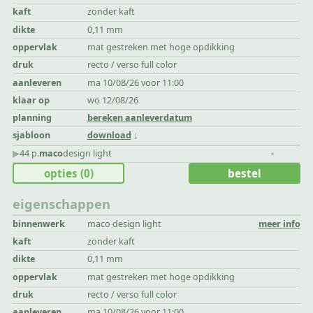
kaft
zonder kaft
dikte
0,11 mm
oppervlak
mat gestreken met hoge opdikking
druk
recto / verso full color
aanleveren
ma 10/08/26 voor 11:00
klaar op
wo 12/08/26
planning
bereken aanleverdatum
sjabloon
download
▶︎
44 p.
maco
design light
-
opties
(0)
bestel
eigenschappen
binnenwerk
maco design light
meer info
kaft
zonder kaft
dikte
0,11 mm
oppervlak
mat gestreken met hoge opdikking
druk
recto / verso full color
aanleveren
ma 10/08/26 voor 11:00