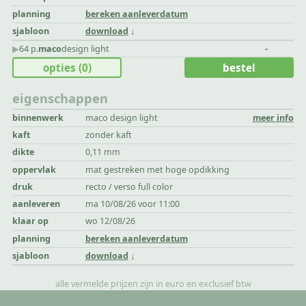
planning
bereken aanleverdatum
sjabloon
download
▶︎
64 p.
maco
design light
-
opties
(0)
bestel
eigenschappen
binnenwerk
maco design light
meer info
kaft
zonder kaft
dikte
0,11 mm
oppervlak
mat gestreken met hoge opdikking
druk
recto / verso full color
aanleveren
ma 10/08/26 voor 11:00
klaar op
wo 12/08/26
planning
bereken aanleverdatum
sjabloon
download
alle vermelde prijzen zijn in euro en exclusief btw