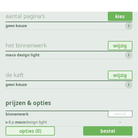
aantal pagina's
kies
geen keuze
i
het binnenwerk
wijzig
maco design light
i
de kaft
wijzig
geen keuze
i
prijzen & opties
binnenwerk
▶︎
8 p.
maco
design light
-
opties
(0)
bestel