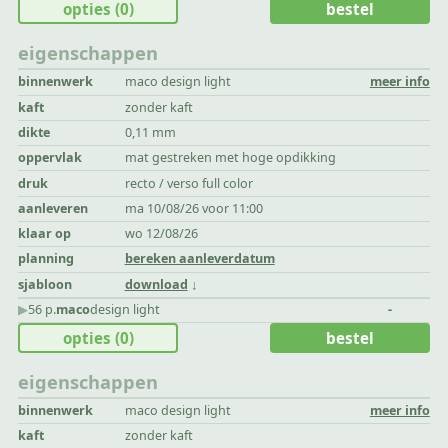
opties
(0)
bestel
eigenschappen
binnenwerk
maco design light
meer info
kaft
zonder kaft
dikte
0,11 mm
oppervlak
mat gestreken met hoge opdikking
druk
recto / verso full color
aanleveren
ma 10/08/26 voor 11:00
klaar op
wo 12/08/26
planning
bereken aanleverdatum
sjabloon
download
▶︎
56 p.
maco
design light
-
opties
(0)
bestel
eigenschappen
binnenwerk
maco design light
meer info
kaft
zonder kaft