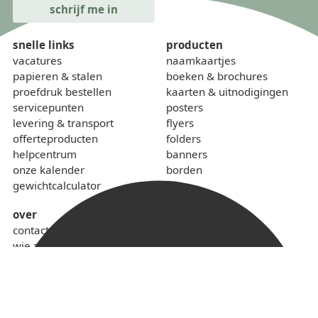
snelle links
producten
vacatures
naamkaartjes
papieren & stalen
boeken & brochures
proefdruk bestellen
kaarten & uitnodigingen
servicepunten
posters
levering & transport
flyers
offerteproducten
folders
helpcentrum
banners
onze kalender
borden
gewichtcalculator
over
contact
wie zijn we
sponsoring
lokaal & duurzaam
voorwaarden
privacybeleid