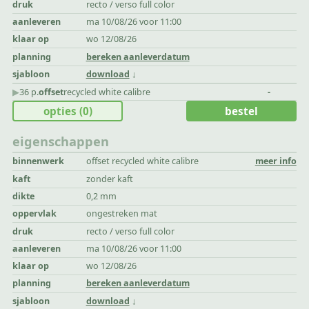
druk
recto / verso full color
aanleveren
ma 10/08/26 voor 11:00
klaar op
wo 12/08/26
planning
bereken aanleverdatum
sjabloon
download
▶︎
36 p.
offset
recycled white calibre
-
opties
(0)
bestel
eigenschappen
binnenwerk
offset recycled white calibre
meer info
kaft
zonder kaft
dikte
0,2 mm
oppervlak
ongestreken mat
druk
recto / verso full color
aanleveren
ma 10/08/26 voor 11:00
klaar op
wo 12/08/26
planning
bereken aanleverdatum
sjabloon
download