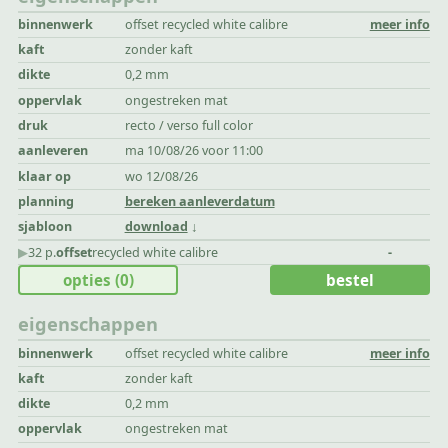
binnenwerk
offset recycled white calibre
meer info
kaft
zonder kaft
dikte
0,2 mm
oppervlak
ongestreken mat
druk
recto / verso full color
aanleveren
ma 10/08/26 voor 11:00
klaar op
wo 12/08/26
planning
bereken aanleverdatum
sjabloon
download
▶︎
32 p.
offset
recycled white calibre
-
opties
(0)
bestel
eigenschappen
binnenwerk
offset recycled white calibre
meer info
kaft
zonder kaft
dikte
0,2 mm
oppervlak
ongestreken mat