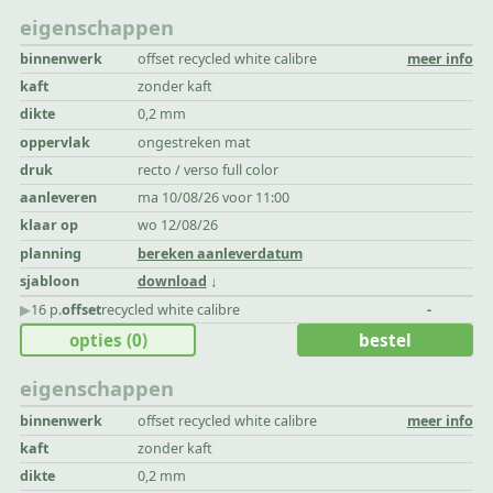
eigenschappen
binnenwerk
offset recycled white calibre
meer info
kaft
zonder kaft
dikte
0,2 mm
oppervlak
ongestreken mat
druk
recto / verso full color
aanleveren
ma 10/08/26 voor 11:00
klaar op
wo 12/08/26
planning
bereken aanleverdatum
sjabloon
download
▶︎
16 p.
offset
recycled white calibre
-
opties
(0)
bestel
eigenschappen
binnenwerk
offset recycled white calibre
meer info
kaft
zonder kaft
dikte
0,2 mm