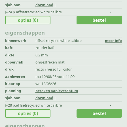
sjabloon
download
▶︎
24 p.
offset
recycled white calibre
-
opties
(0)
bestel
eigenschappen
binnenwerk
offset recycled white calibre
meer info
kaft
zonder kaft
dikte
0,2 mm
oppervlak
ongestreken mat
druk
recto / verso full color
aanleveren
ma 10/08/26 voor 11:00
klaar op
wo 12/08/26
planning
bereken aanleverdatum
sjabloon
download
▶︎
28 p.
offset
recycled white calibre
-
opties
(0)
bestel
eigenschappen