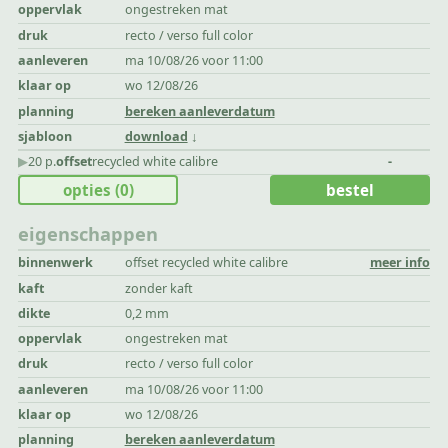
oppervlak
ongestreken mat
druk
recto / verso full color
aanleveren
ma 10/08/26 voor 11:00
klaar op
wo 12/08/26
planning
bereken aanleverdatum
sjabloon
download
▶︎
20 p.
offset
recycled white calibre
-
opties
(0)
bestel
eigenschappen
binnenwerk
offset recycled white calibre
meer info
kaft
zonder kaft
dikte
0,2 mm
oppervlak
ongestreken mat
druk
recto / verso full color
aanleveren
ma 10/08/26 voor 11:00
klaar op
wo 12/08/26
planning
bereken aanleverdatum