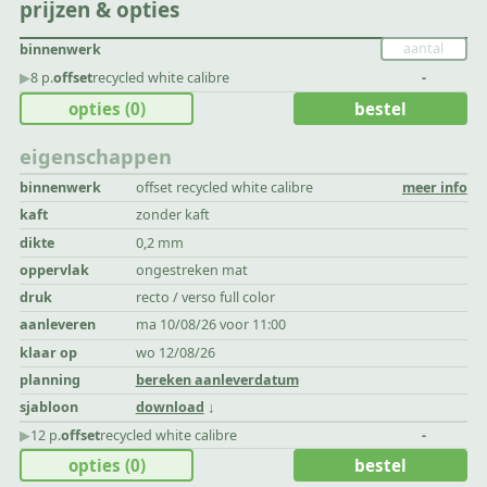
prijzen & opties
binnenwerk
▶︎
8 p.
offset
recycled white calibre
-
opties
(0)
bestel
eigenschappen
binnenwerk
offset recycled white calibre
meer info
kaft
zonder kaft
dikte
0,2 mm
oppervlak
ongestreken mat
druk
recto / verso full color
aanleveren
ma 10/08/26 voor 11:00
klaar op
wo 12/08/26
planning
bereken aanleverdatum
sjabloon
download
▶︎
12 p.
offset
recycled white calibre
-
opties
(0)
bestel