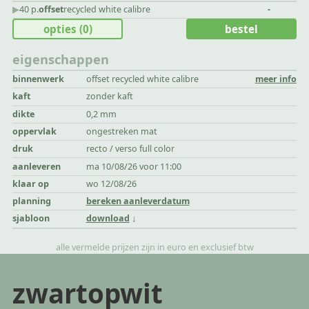
▶︎
40 p.
offset
recycled white calibre
-
opties
(0)
bestel
eigenschappen
binnenwerk
offset recycled white calibre
meer info
kaft
zonder kaft
dikte
0,2 mm
oppervlak
ongestreken mat
druk
recto / verso full color
aanleveren
ma 10/08/26 voor 11:00
klaar op
wo 12/08/26
planning
bereken aanleverdatum
sjabloon
download
alle vermelde prijzen zijn in euro en exclusief btw
zwartopwit