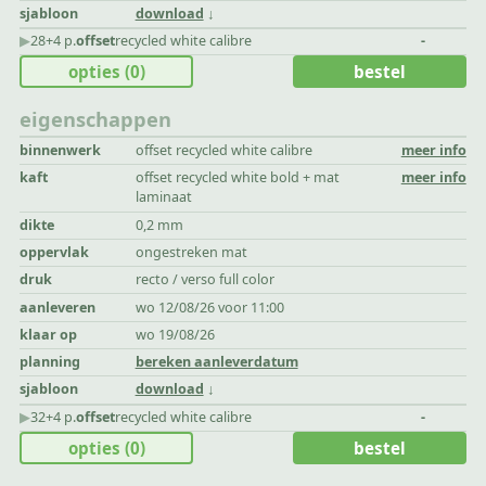
sjabloon
download
▶︎
28+4 p.
offset
recycled white calibre
-
opties
(0)
bestel
eigenschappen
binnenwerk
offset recycled white calibre
meer info
kaft
offset recycled white bold + mat
meer info
laminaat
dikte
0,2 mm
oppervlak
ongestreken mat
druk
recto / verso full color
aanleveren
wo 12/08/26 voor 11:00
klaar op
wo 19/08/26
planning
bereken aanleverdatum
sjabloon
download
▶︎
32+4 p.
offset
recycled white calibre
-
opties
(0)
bestel