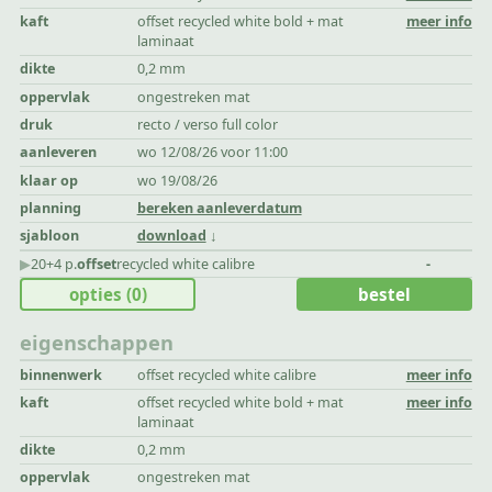
kaft
offset recycled white bold + mat
meer info
laminaat
dikte
0,2 mm
oppervlak
ongestreken mat
druk
recto / verso full color
aanleveren
wo 12/08/26 voor 11:00
klaar op
wo 19/08/26
planning
bereken aanleverdatum
sjabloon
download
▶︎
20+4 p.
offset
recycled white calibre
-
opties
(0)
bestel
eigenschappen
binnenwerk
offset recycled white calibre
meer info
kaft
offset recycled white bold + mat
meer info
laminaat
dikte
0,2 mm
oppervlak
ongestreken mat