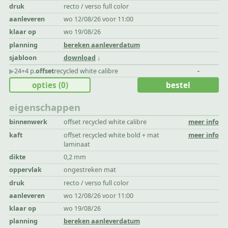
druk
recto / verso full color
aanleveren
wo 12/08/26 voor 11:00
klaar op
wo 19/08/26
planning
bereken aanleverdatum
sjabloon
download
▶︎
24+4 p.
offset
recycled white calibre
-
opties
(0)
bestel
eigenschappen
binnenwerk
offset recycled white calibre
meer info
kaft
offset recycled white bold + mat
meer info
laminaat
dikte
0,2 mm
oppervlak
ongestreken mat
druk
recto / verso full color
aanleveren
wo 12/08/26 voor 11:00
klaar op
wo 19/08/26
planning
bereken aanleverdatum