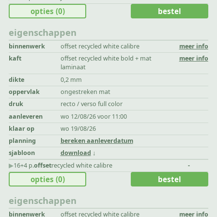
opties
(0)
bestel
eigenschappen
binnenwerk
offset recycled white calibre
meer info
kaft
offset recycled white bold + mat
meer info
laminaat
dikte
0,2 mm
oppervlak
ongestreken mat
druk
recto / verso full color
aanleveren
wo 12/08/26 voor 11:00
klaar op
wo 19/08/26
planning
bereken aanleverdatum
sjabloon
download
▶︎
16+4 p.
offset
recycled white calibre
-
opties
(0)
bestel
eigenschappen
binnenwerk
offset recycled white calibre
meer info