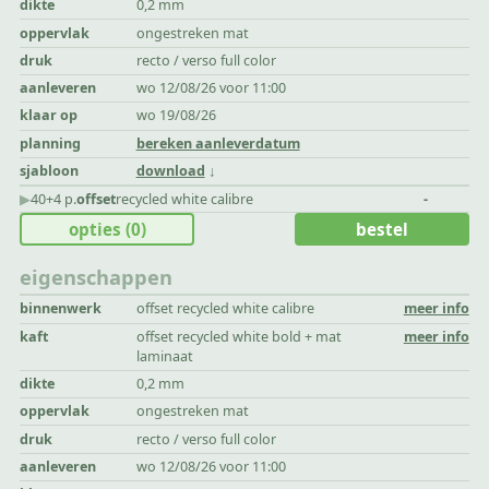
dikte
0,2 mm
oppervlak
ongestreken mat
druk
recto / verso full color
aanleveren
wo 12/08/26 voor 11:00
klaar op
wo 19/08/26
planning
bereken aanleverdatum
sjabloon
download
▶︎
40+4 p.
offset
recycled white calibre
-
opties
(0)
bestel
eigenschappen
binnenwerk
offset recycled white calibre
meer info
kaft
offset recycled white bold + mat
meer info
laminaat
dikte
0,2 mm
oppervlak
ongestreken mat
druk
recto / verso full color
aanleveren
wo 12/08/26 voor 11:00