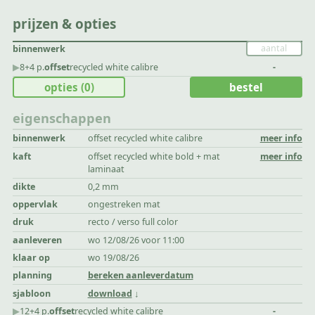
prijzen & opties
binnenwerk
▶︎
8+4 p.
offset
recycled white calibre
-
opties
(0)
bestel
eigenschappen
binnenwerk
offset recycled white calibre
meer info
kaft
offset recycled white bold + mat
meer info
laminaat
dikte
0,2 mm
oppervlak
ongestreken mat
druk
recto / verso full color
aanleveren
wo 12/08/26 voor 11:00
klaar op
wo 19/08/26
planning
bereken aanleverdatum
sjabloon
download
▶︎
12+4 p.
offset
recycled white calibre
-