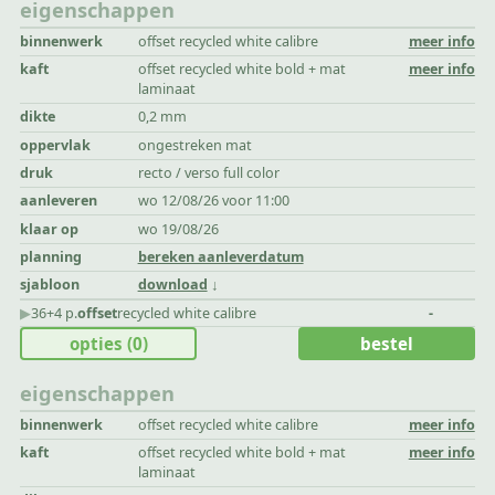
eigenschappen
binnenwerk
offset recycled white calibre
meer info
kaft
offset recycled white bold + mat
meer info
laminaat
dikte
0,2 mm
oppervlak
ongestreken mat
druk
recto / verso full color
aanleveren
wo 12/08/26 voor 11:00
klaar op
wo 19/08/26
planning
bereken aanleverdatum
sjabloon
download
▶︎
36+4 p.
offset
recycled white calibre
-
opties
(0)
bestel
eigenschappen
binnenwerk
offset recycled white calibre
meer info
kaft
offset recycled white bold + mat
meer info
laminaat