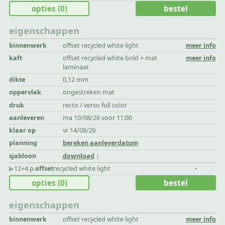
opties
(0)
bestel
eigenschappen
binnenwerk
offset recycled white light
meer info
kaft
offset recycled white bold + mat
meer info
laminaat
dikte
0,12 mm
oppervlak
ongestreken mat
druk
recto / verso full color
aanleveren
ma 10/08/26 voor 11:00
klaar op
vr 14/08/26
planning
bereken aanleverdatum
sjabloon
download
▶︎
12+4 p.
offset
recycled white light
-
opties
(0)
bestel
eigenschappen
binnenwerk
offset recycled white light
meer info