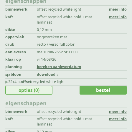
eigenschappen
binnenwerk
offset recycled white light
meer info
kaft
offset recycled white bold + mat
meer info
laminaat
dikte
0,12 mm
oppervlak
ongestreken mat
druk
recto / verso full color
aanleveren
ma 10/08/26 voor 11:00
klaar op
vr 14/08/26
planning
bereken aanleverdatum
sjabloon
download
▶︎
32+4 p.
offset
recycled white light
-
opties
(0)
bestel
eigenschappen
binnenwerk
offset recycled white light
meer info
kaft
offset recycled white bold + mat
meer info
laminaat
dikte
0,12 mm