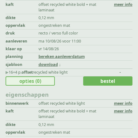
kaft
offset recycled white bold + mat
meer info
laminaat
dikte
0,12 mm
oppervlak
ongestreken mat
druk
recto / verso full color
aanleveren
ma 10/08/26 voor 11:00
klaar op
vr 14/08/26
planning
bereken aanleverdatum
sjabloon
download
▶︎
16+4 p.
offset
recycled white light
-
opties
(0)
bestel
eigenschappen
binnenwerk
offset recycled white light
meer info
kaft
offset recycled white bold + mat
meer info
laminaat
dikte
0,12 mm
oppervlak
ongestreken mat