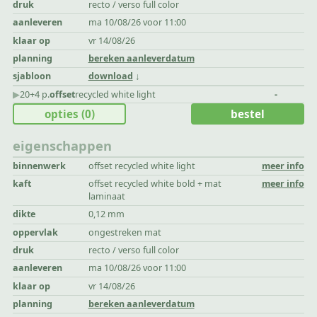
druk
recto / verso full color
aanleveren
ma 10/08/26 voor 11:00
klaar op
vr 14/08/26
planning
bereken aanleverdatum
sjabloon
download
▶︎
20+4 p.
offset
recycled white light
-
opties
(0)
bestel
eigenschappen
binnenwerk
offset recycled white light
meer info
kaft
offset recycled white bold + mat
meer info
laminaat
dikte
0,12 mm
oppervlak
ongestreken mat
druk
recto / verso full color
aanleveren
ma 10/08/26 voor 11:00
klaar op
vr 14/08/26
planning
bereken aanleverdatum