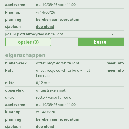
aanleveren
ma 10/08/26 voor 11:00
klaar op
vr 14/08/26
planning
bereken aanleverdatum
sjabloon
download
▶︎
56+4 p.
offset
recycled white light
-
opties
(0)
bestel
eigenschappen
binnenwerk
offset recycled white light
meer info
kaft
offset recycled white bold + mat
meer info
laminaat
dikte
0,12 mm
oppervlak
ongestreken mat
druk
recto / verso full color
aanleveren
ma 10/08/26 voor 11:00
klaar op
vr 14/08/26
planning
bereken aanleverdatum
sjabloon
download