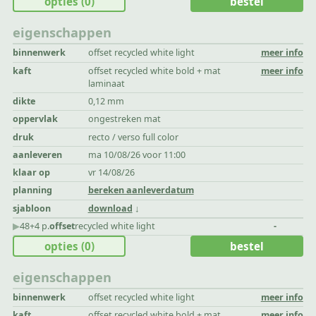
opties
(0)
bestel
eigenschappen
binnenwerk
offset recycled white light
meer info
kaft
offset recycled white bold + mat
meer info
laminaat
dikte
0,12 mm
oppervlak
ongestreken mat
druk
recto / verso full color
aanleveren
ma 10/08/26 voor 11:00
klaar op
vr 14/08/26
planning
bereken aanleverdatum
sjabloon
download
▶︎
48+4 p.
offset
recycled white light
-
opties
(0)
bestel
eigenschappen
binnenwerk
offset recycled white light
meer info
kaft
offset recycled white bold + mat
meer info