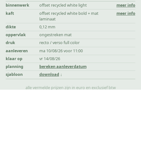
binnenwerk
offset recycled white light
meer info
kaft
offset recycled white bold + mat
meer info
laminaat
dikte
0,12 mm
oppervlak
ongestreken mat
druk
recto / verso full color
aanleveren
ma 10/08/26 voor 11:00
klaar op
vr 14/08/26
planning
bereken aanleverdatum
sjabloon
download
alle vermelde prijzen zijn in euro en exclusief btw
zwartopwit
blijf op de hoogte
*
verplichte velden