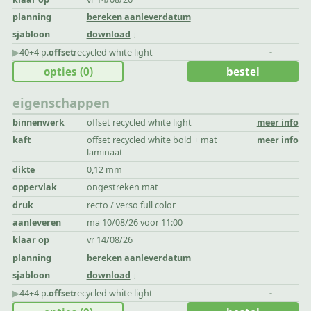
planning
bereken aanleverdatum
sjabloon
download
▶︎
40+4 p.
offset
recycled white light
-
opties
(0)
bestel
eigenschappen
binnenwerk
offset recycled white light
meer info
kaft
offset recycled white bold + mat
meer info
laminaat
dikte
0,12 mm
oppervlak
ongestreken mat
druk
recto / verso full color
aanleveren
ma 10/08/26 voor 11:00
klaar op
vr 14/08/26
planning
bereken aanleverdatum
sjabloon
download
▶︎
44+4 p.
offset
recycled white light
-