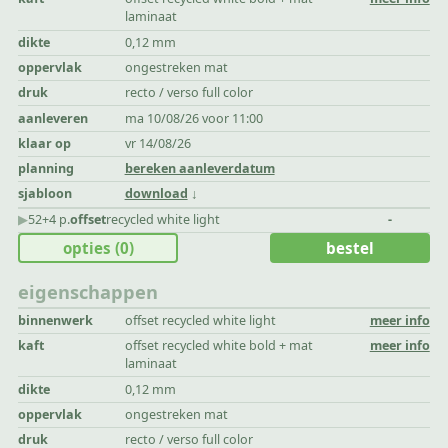
laminaat
dikte
0,12 mm
oppervlak
ongestreken mat
druk
recto / verso full color
aanleveren
ma 10/08/26 voor 11:00
klaar op
vr 14/08/26
planning
bereken aanleverdatum
sjabloon
download
▶︎
52+4 p.
offset
recycled white light
-
opties
(0)
bestel
eigenschappen
binnenwerk
offset recycled white light
meer info
kaft
offset recycled white bold + mat
meer info
laminaat
dikte
0,12 mm
oppervlak
ongestreken mat
druk
recto / verso full color