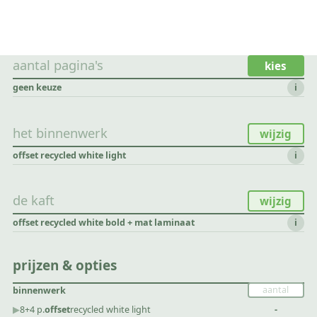
aantal pagina's
kies
geen keuze
i
het binnenwerk
wijzig
offset recycled white light
i
de kaft
wijzig
offset recycled white bold + mat laminaat
i
prijzen & opties
binnenwerk
▶︎
8+4 p.
offset
recycled white light
-