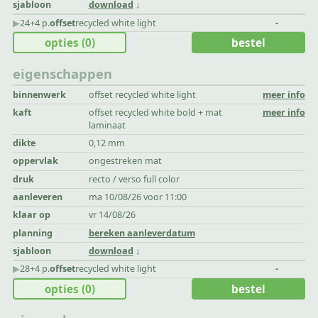
sjabloon
download
▶︎
24+4 p.
offset
recycled white light
-
opties
(0)
bestel
eigenschappen
binnenwerk
offset recycled white light
meer info
kaft
offset recycled white bold + mat
meer info
laminaat
dikte
0,12 mm
oppervlak
ongestreken mat
druk
recto / verso full color
aanleveren
ma 10/08/26 voor 11:00
klaar op
vr 14/08/26
planning
bereken aanleverdatum
sjabloon
download
▶︎
28+4 p.
offset
recycled white light
-
opties
(0)
bestel