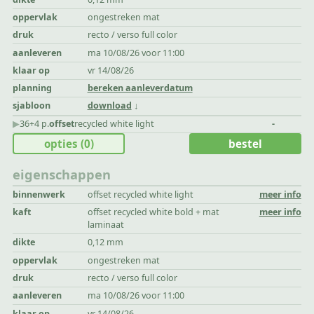
oppervlak
ongestreken mat
druk
recto / verso full color
aanleveren
ma 10/08/26 voor 11:00
klaar op
vr 14/08/26
planning
bereken aanleverdatum
sjabloon
download
▶︎
36+4 p.
offset
recycled white light
-
opties
(0)
bestel
eigenschappen
binnenwerk
offset recycled white light
meer info
kaft
offset recycled white bold + mat
meer info
laminaat
dikte
0,12 mm
oppervlak
ongestreken mat
druk
recto / verso full color
aanleveren
ma 10/08/26 voor 11:00
klaar op
vr 14/08/26