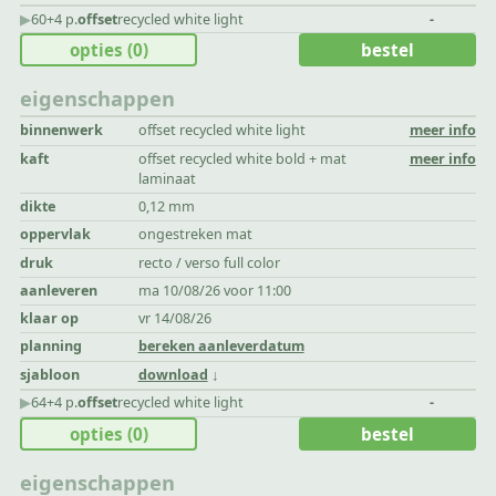
▶︎
60+4 p.
offset
recycled white light
-
opties
(0)
bestel
eigenschappen
binnenwerk
offset recycled white light
meer info
kaft
offset recycled white bold + mat
meer info
laminaat
dikte
0,12 mm
oppervlak
ongestreken mat
druk
recto / verso full color
aanleveren
ma 10/08/26 voor 11:00
klaar op
vr 14/08/26
planning
bereken aanleverdatum
sjabloon
download
▶︎
64+4 p.
offset
recycled white light
-
opties
(0)
bestel
eigenschappen