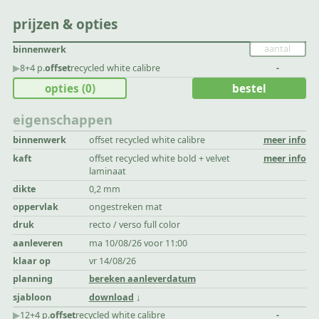
prijzen & opties
binnenwerk
▶︎
8+4 p.
offset
recycled white calibre
-
opties
(0)
bestel
eigenschappen
binnenwerk
offset recycled white calibre
meer info
kaft
offset recycled white bold + velvet
meer info
laminaat
dikte
0,2 mm
oppervlak
ongestreken mat
druk
recto / verso full color
aanleveren
ma 10/08/26 voor 11:00
klaar op
vr 14/08/26
planning
bereken aanleverdatum
sjabloon
download
▶︎
12+4 p.
offset
recycled white calibre
-