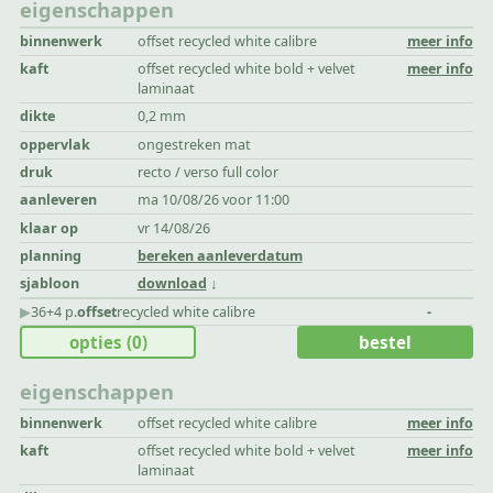
eigenschappen
binnenwerk
offset recycled white calibre
meer info
kaft
offset recycled white bold + velvet
meer info
laminaat
dikte
0,2 mm
oppervlak
ongestreken mat
druk
recto / verso full color
aanleveren
ma 10/08/26 voor 11:00
klaar op
vr 14/08/26
planning
bereken aanleverdatum
sjabloon
download
▶︎
36+4 p.
offset
recycled white calibre
-
opties
(0)
bestel
eigenschappen
binnenwerk
offset recycled white calibre
meer info
kaft
offset recycled white bold + velvet
meer info
laminaat