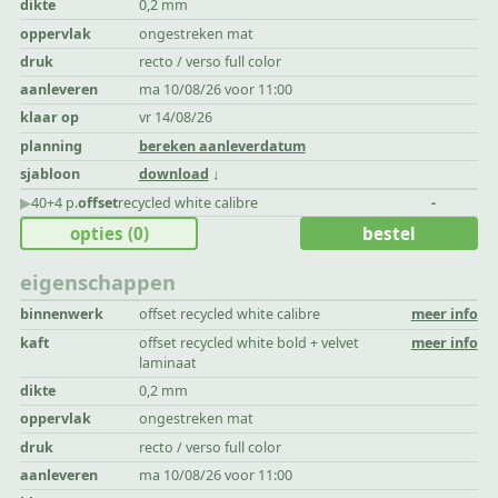
dikte
0,2 mm
oppervlak
ongestreken mat
druk
recto / verso full color
aanleveren
ma 10/08/26 voor 11:00
klaar op
vr 14/08/26
planning
bereken aanleverdatum
sjabloon
download
▶︎
40+4 p.
offset
recycled white calibre
-
opties
(0)
bestel
eigenschappen
binnenwerk
offset recycled white calibre
meer info
kaft
offset recycled white bold + velvet
meer info
laminaat
dikte
0,2 mm
oppervlak
ongestreken mat
druk
recto / verso full color
aanleveren
ma 10/08/26 voor 11:00