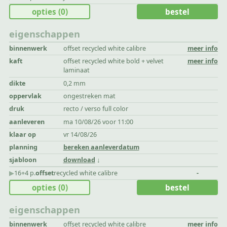
opties
(0)
bestel
eigenschappen
binnenwerk
offset recycled white calibre
meer info
kaft
offset recycled white bold + velvet
meer info
laminaat
dikte
0,2 mm
oppervlak
ongestreken mat
druk
recto / verso full color
aanleveren
ma 10/08/26 voor 11:00
klaar op
vr 14/08/26
planning
bereken aanleverdatum
sjabloon
download
▶︎
16+4 p.
offset
recycled white calibre
-
opties
(0)
bestel
eigenschappen
binnenwerk
offset recycled white calibre
meer info