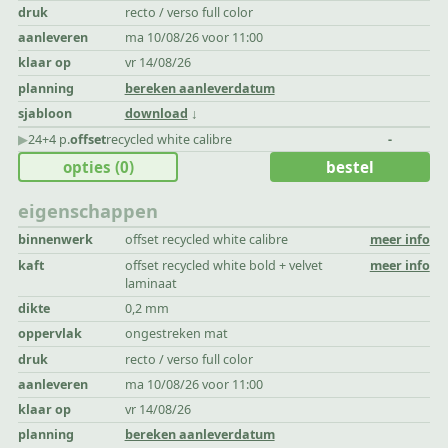
druk
recto / verso full color
aanleveren
ma 10/08/26 voor 11:00
klaar op
vr 14/08/26
planning
bereken aanleverdatum
sjabloon
download
▶︎
24+4 p.
offset
recycled white calibre
-
opties
(0)
bestel
eigenschappen
binnenwerk
offset recycled white calibre
meer info
kaft
offset recycled white bold + velvet
meer info
laminaat
dikte
0,2 mm
oppervlak
ongestreken mat
druk
recto / verso full color
aanleveren
ma 10/08/26 voor 11:00
klaar op
vr 14/08/26
planning
bereken aanleverdatum