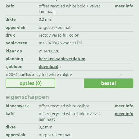
kaft
offset recycled white bold + velvet
meer info
laminaat
dikte
0,2 mm
oppervlak
ongestreken mat
druk
recto / verso full color
aanleveren
ma 10/08/26 voor 11:00
klaar op
vr 14/08/26
planning
bereken aanleverdatum
sjabloon
download
▶︎
20+4 p.
offset
recycled white calibre
-
opties
(0)
bestel
eigenschappen
binnenwerk
offset recycled white calibre
meer info
kaft
offset recycled white bold + velvet
meer info
laminaat
dikte
0,2 mm
oppervlak
ongestreken mat