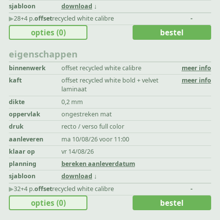
sjabloon
download
▶︎
28+4 p.
offset
recycled white calibre
-
opties
(0)
bestel
eigenschappen
binnenwerk
offset recycled white calibre
meer info
kaft
offset recycled white bold + velvet
meer info
laminaat
dikte
0,2 mm
oppervlak
ongestreken mat
druk
recto / verso full color
aanleveren
ma 10/08/26 voor 11:00
klaar op
vr 14/08/26
planning
bereken aanleverdatum
sjabloon
download
▶︎
32+4 p.
offset
recycled white calibre
-
opties
(0)
bestel