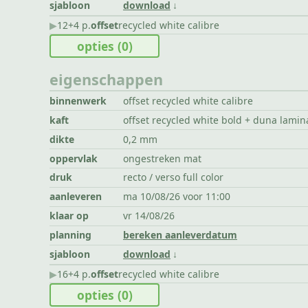
sjabloon
download
▶︎
12+4 p.
offset
recycled white calibre
opties
(0)
eigenschappen
binnenwerk
offset recycled white calibre
kaft
offset recycled white bold + duna lamin
dikte
0,2 mm
oppervlak
ongestreken mat
druk
recto / verso full color
aanleveren
ma 10/08/26 voor 11:00
klaar op
vr 14/08/26
planning
bereken aanleverdatum
sjabloon
download
▶︎
16+4 p.
offset
recycled white calibre
opties
(0)