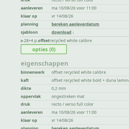
aanleveren
ma 10/08/26 voor 11:00
klaar op
vr 14/08/26
planning
bereken aanleverdatum
sjabloon
download
▶︎
28+4 p.
offset
recycled white calibre
opties
(0)
eigenschappen
binnenwerk
offset recycled white calibre
kaft
offset recycled white bold + duna lamin
dikte
0,2 mm
oppervlak
ongestreken mat
druk
recto / verso full color
aanleveren
ma 10/08/26 voor 11:00
klaar op
vr 14/08/26
planning
bereken aanleverdatum