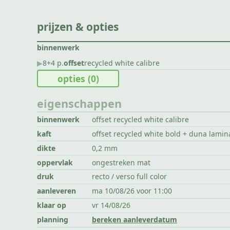
prijzen & opties
binnenwerk
▶︎
8+4 p.
offset
recycled white calibre
opties
(0)
eigenschappen
binnenwerk
offset recycled white calibre
kaft
offset recycled white bold + duna lamin
dikte
0,2 mm
oppervlak
ongestreken mat
druk
recto / verso full color
aanleveren
ma 10/08/26 voor 11:00
klaar op
vr 14/08/26
planning
bereken aanleverdatum