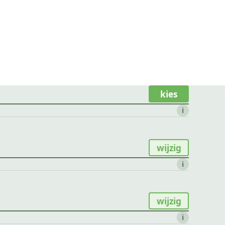
kies
i
wijzig
i
wijzig
i