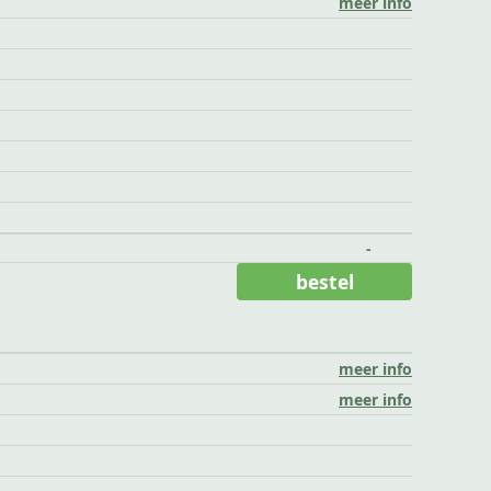
meer info
-
bestel
meer info
meer info