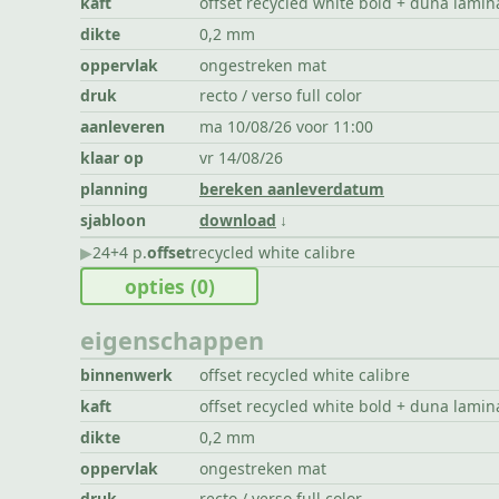
kaft
offset recycled white bold + duna lamin
dikte
0,2 mm
oppervlak
ongestreken mat
druk
recto / verso full color
aanleveren
ma 10/08/26 voor 11:00
klaar op
vr 14/08/26
planning
bereken aanleverdatum
sjabloon
download
▶︎
24+4 p.
offset
recycled white calibre
opties
(0)
eigenschappen
binnenwerk
offset recycled white calibre
kaft
offset recycled white bold + duna lamin
dikte
0,2 mm
oppervlak
ongestreken mat
druk
recto / verso full color