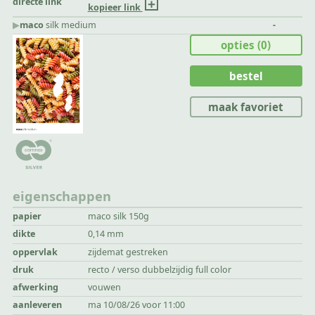
directe link
kopieer link
▶︎
maco
silk medium
-
opties
(0)
bestel
maak favoriet
eigenschappen
papier
maco silk 150g
dikte
0,14 mm
oppervlak
zijdemat gestreken
druk
recto / verso dubbelzijdig full color
afwerking
vouwen
aanleveren
ma 10/08/26 voor 11:00