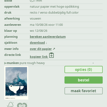
dikte
0,21 mm
oppervlak
natuur papier met hoge opdikking
druk
recto / verso dubbelzijdig full color
afwerking
vouwen
aanleveren
ma 10/08/26 voor 11:00
klaar op
wo 12/08/26
planning
bereken aanleverdatum
sjabloon
download
meer info
over dit papier
directe link
kopieer link
▶︎
munken
pure rough heavy
-
opties
(0)
bestel
maak favoriet