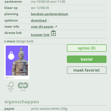
aanleveren
ma 10/08/26 voor 11:00
klaar op
wo 12/08/26
planning
bereken aanleverdatum
sjabloon
download
meer info
over dit papier
directe link
kopieer link
▶︎
maco
design bold
-
opties
(0)
bestel
maak favoriet
eigenschappen
papier
arctic volume white 250g