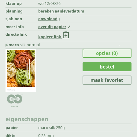
klaar op
wo 12/08/26
planning
bereken aanleverdatum
sjabloon
download
meer info
over dit papier
directe link
kopieer link
▶︎
maco
silk normal
-
opties
(0)
bestel
maak favoriet
eigenschappen
papier
maco silk 250g
dikte
0,25 mm