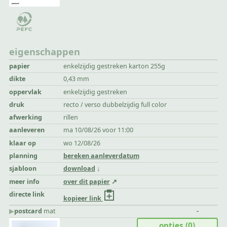
eigenschappen
papier
enkelzijdig gestreken karton 255g
dikte
0,43 mm
oppervlak
enkelzijdig gestreken
druk
recto / verso dubbelzijdig full color
afwerking
rillen
aanleveren
ma 10/08/26 voor 11:00
klaar op
wo 12/08/26
planning
bereken aanleverdatum
sjabloon
download
meer info
over dit papier
directe link
kopieer link
▶︎
postcard
mat
-
opties
(0)