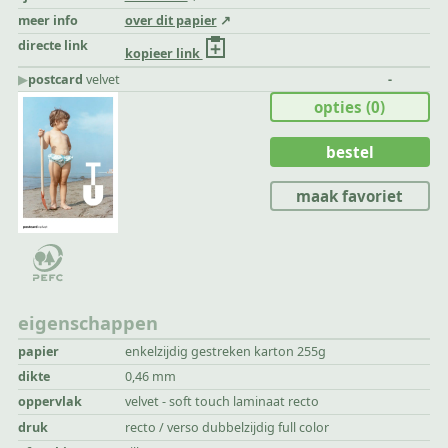
meer info
over dit papier
directe link
kopieer link
▶︎
postcard
velvet
-
opties
(0)
bestel
maak favoriet
eigenschappen
papier
enkelzijdig gestreken karton 255g
dikte
0,46 mm
oppervlak
velvet - soft touch laminaat recto
druk
recto / verso dubbelzijdig full color