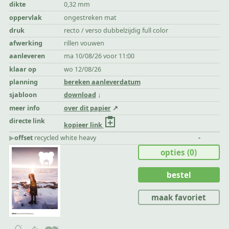
dikte
0,32 mm
oppervlak
ongestreken mat
druk
recto / verso dubbelzijdig full color
afwerking
rillen vouwen
aanleveren
ma 10/08/26 voor 11:00
klaar op
wo 12/08/26
planning
bereken aanleverdatum
sjabloon
download
meer info
over dit papier
directe link
kopieer link
▶︎
offset
recycled white heavy
-
opties
(0)
bestel
maak favoriet