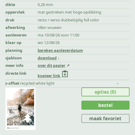
dikte
0,28 mm
oppervlak
mat gestreken met hoge opdikking
druk
recto / verso dubbelzijdig full color
afwerking
rillen vouwen
aanleveren
ma 10/08/26 voor 11:00
klaar op
wo 12/08/26
planning
bereken aanleverdatum
sjabloon
download
meer info
over dit papier
directe link
kopieer link
▶︎
offset
recycled white light
-
opties
(0)
bestel
maak favoriet