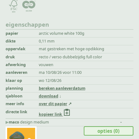
eigenschappen
papier
arctic volume white 100g
dikte
0,11 mm
oppervlak
mat gestreken met hoge opdikking
druk
recto / verso dubbelzijdig full color
afwerking
vouwen
aanleveren
ma 10/08/26 voor 11:00
klaar op
wo 12/08/26
planning
bereken aanleverdatum
sjabloon
download
meer info
over dit papier
directe link
kopieer link
▶︎
maco
design medium
-
opties
(0)