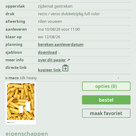
oppervlak
zijdemat gestreken
druk
recto / verso dubbelzijdig full color
afwerking
rillen vouwen
aanleveren
ma 10/08/26 voor 11:00
klaar op
wo 12/08/26
planning
bereken aanleverdatum
sjabloon
download
meer info
over dit papier
directe link
kopieer link
▶︎
maco
silk heavy
-
opties
(0)
bestel
maak favoriet
eigenschappen