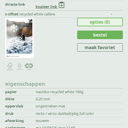
directe link
kopieer link
▶︎
offset
recycled white calibre
-
opties
(0)
bestel
maak favoriet
eigenschappen
papier
nautilus recycled white 160g
dikte
0,20 mm
oppervlak
ongestreken mat
druk
recto / verso dubbelzijdig full color
afwerking
vouwen
aanleveren
ma 10/08/26 voor 11:00