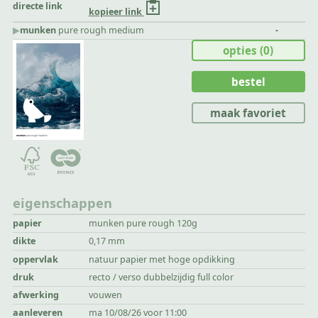
directe link
kopieer link
▶︎
munken
pure rough medium
-
opties
(0)
bestel
maak favoriet
eigenschappen
papier
munken pure rough 120g
dikte
0,17 mm
oppervlak
natuur papier met hoge opdikking
druk
recto / verso dubbelzijdig full color
afwerking
vouwen
aanleveren
ma 10/08/26 voor 11:00