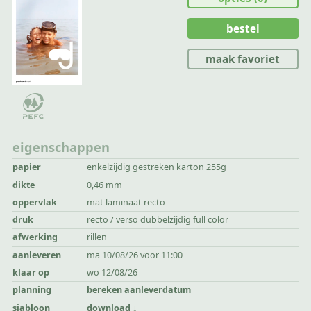
bestel
maak favoriet
eigenschappen
papier
enkelzijdig gestreken karton 255g
dikte
0,46 mm
oppervlak
mat laminaat recto
druk
recto / verso dubbelzijdig full color
afwerking
rillen
aanleveren
ma 10/08/26 voor 11:00
klaar op
wo 12/08/26
planning
bereken aanleverdatum
sjabloon
download