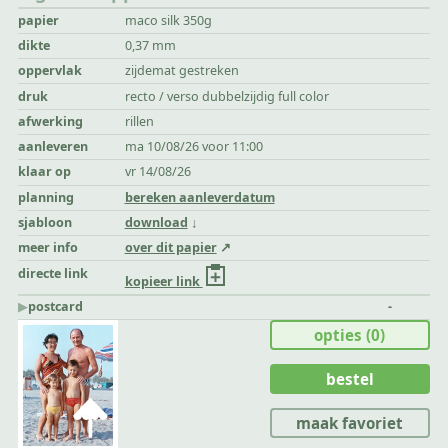
papier
maco silk 350g
dikte
0,37 mm
oppervlak
zijdemat gestreken
druk
recto / verso dubbelzijdig full color
afwerking
rillen
aanleveren
ma 10/08/26 voor 11:00
klaar op
vr 14/08/26
planning
bereken aanleverdatum
sjabloon
download
meer info
over dit papier
directe link
kopieer link
▶︎
postcard
-
opties
(0)
bestel
maak favoriet