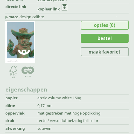
directe link
kopieer link
▶︎
maco
design calibre
-
opties
(0)
bestel
maak favoriet
eigenschappen
papier
arctic volume white 150g
dikte
0,17 mm
oppervlak
mat gestreken met hoge opdikking
druk
recto / verso dubbelzijdig full color
afwerking
vouwen