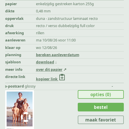
papier
enkelzijdig gestreken karton 255g
dikte
0,48 mm
oppervlak
duna - zandstructuur laminaat recto
druk
recto / verso dubbelzijdig full color
afwerking
rillen
aanleveren
ma 10/08/26 voor 11:00
klaar op
wo 12/08/26
planning
bereken aanleverdatum
sjabloon
download
meer info
over dit papier
directe link
kopieer link
▶︎
postcard
glossy
-
opties
(0)
bestel
maak favoriet