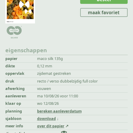
maak favoriet
eigenschappen
papier
maco silk 135g
dikte
0,12 mm
oppervlak
zijdemat gestreken
druk
recto / verso dubbelzijdig full color
afwerking
vouwen
aanleveren
ma 10/08/26 voor 11:00
klaar op
wo 12/08/26
planning
bereken aanleverdatum
sjabloon
download
meer info
over dit papier