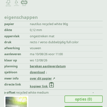
eigenschappen
papier
nautilus recycled white 90g
dikte
0,12 mm
oppervlak
ongestreken mat
druk
recto / verso dubbelzijdig full color
afwerking
vouwen
aanleveren
ma 10/08/26 voor 11:00
klaar op
wo 12/08/26
planning
bereken aanleverdatum
sjabloon
download
meer info
over dit papier
directe link
kopieer link
▶︎
offset
recycled white medium
-
opties
(0)