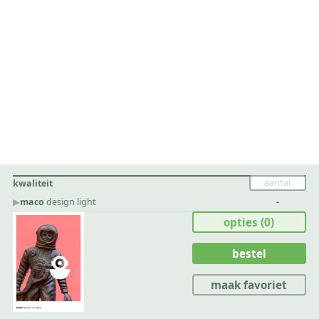
kwaliteit
▶︎
maco
design light
-
opties
(0)
bestel
maak favoriet