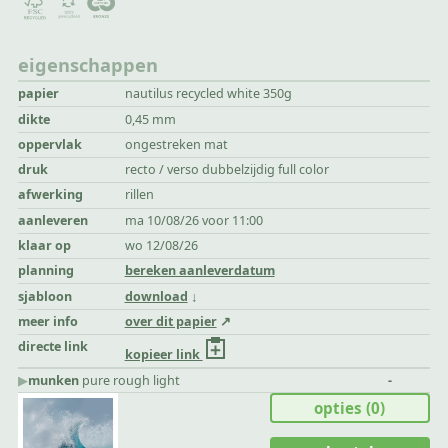
eigenschappen
papier
nautilus recycled white 350g
dikte
0,45 mm
oppervlak
ongestreken mat
druk
recto / verso dubbelzijdig full color
afwerking
rillen
aanleveren
ma 10/08/26 voor 11:00
klaar op
wo 12/08/26
planning
bereken aanleverdatum
sjabloon
download
meer info
over dit papier
directe link
kopieer link
▶︎
munken
pure rough light
-
opties
(0)