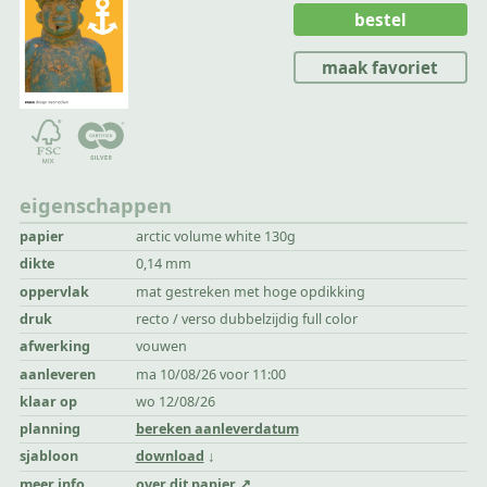
bestel
maak favoriet
eigenschappen
papier
arctic volume white 130g
dikte
0,14 mm
oppervlak
mat gestreken met hoge opdikking
druk
recto / verso dubbelzijdig full color
afwerking
vouwen
aanleveren
ma 10/08/26 voor 11:00
klaar op
wo 12/08/26
planning
bereken aanleverdatum
sjabloon
download
meer info
over dit papier