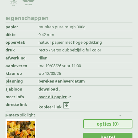
eigenschappen
papier
munken pure rough 300g
dikte
0,42 mm
oppervlak
natuur papier met hoge opdikking
druk
recto / verso dubbelzijdig full color
afwerking
rillen
aanleveren
ma 10/08/26 voor 11:00
klaar op
wo 12/08/26
planning
bereken aanleverdatum
sjabloon
download
meer info
over dit papier
directe link
kopieer link
▶︎
maco
silk light
-
opties
(0)
bestel