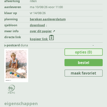
afwerking
rillen
aanleveren
ma 10/08/26 voor 11:00
klaar op
vr 14/08/26
planning
bereken aanleverdatum
sjabloon
download
meer info
over dit papier
directe link
kopieer link
▶︎
postcard
duna
-
opties
(0)
bestel
maak favoriet
eigenschappen