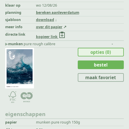
klaar op
wo 12/08/26
planning
bereken aanleverdatum
sjabloon
download
meer info
over dit papier
directe link
kopieer link
▶︎
munken
pure rough calibre
-
opties
(0)
bestel
maak favoriet
eigenschappen
papier
munken pure rough 150g