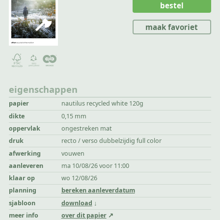
bestel
maak favoriet
eigenschappen
papier
nautilus recycled white 120g
dikte
0,15 mm
oppervlak
ongestreken mat
druk
recto / verso dubbelzijdig full color
afwerking
vouwen
aanleveren
ma 10/08/26 voor 11:00
klaar op
wo 12/08/26
planning
bereken aanleverdatum
sjabloon
download
meer info
over dit papier