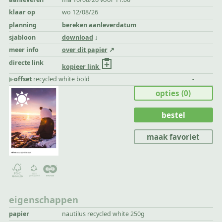
klaar op
wo 12/08/26
planning
bereken aanleverdatum
sjabloon
download
meer info
over dit papier
directe link
kopieer link
▶︎
offset
recycled white bold
-
opties
(0)
bestel
maak favoriet
eigenschappen
papier
nautilus recycled white 250g