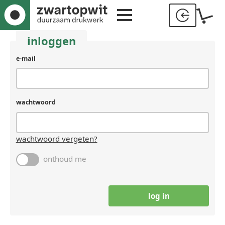
inloggen
gebruikersnaam
e-mail
(laat
leeg
als
je
wachtwoord
een
mens
bent)
wachtwoord vergeten?
onthoud me