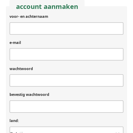
account aanmaken
voor- en achternaam
achternaam
(laat
leeg
als
je
e-mail
een
mens
bent)
wachtwoord
bevestig wachtwoord
land: