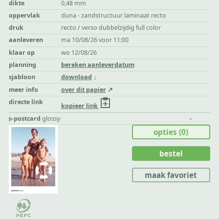
dikte
0,48 mm
oppervlak
duna - zandstructuur laminaat recto
druk
recto / verso dubbelzijdig full color
aanleveren
ma 10/08/26 voor 11:00
klaar op
wo 12/08/26
planning
bereken aanleverdatum
sjabloon
download
meer info
over dit papier
directe link
kopieer link
▶︎
postcard
glossy
-
opties
(0)
bestel
maak favoriet