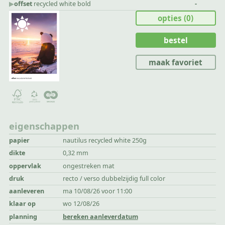
▶︎
offset
recycled white bold
-
opties
(0)
bestel
maak favoriet
eigenschappen
papier
nautilus recycled white 250g
dikte
0,32 mm
oppervlak
ongestreken mat
druk
recto / verso dubbelzijdig full color
aanleveren
ma 10/08/26 voor 11:00
klaar op
wo 12/08/26
planning
bereken aanleverdatum