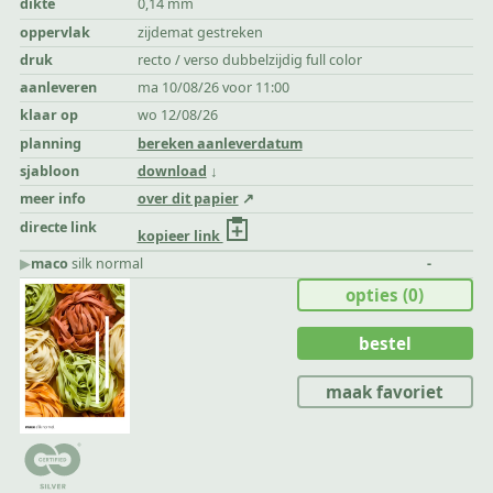
dikte
0,14 mm
oppervlak
zijdemat gestreken
druk
recto / verso dubbelzijdig full color
aanleveren
ma 10/08/26 voor 11:00
klaar op
wo 12/08/26
planning
bereken aanleverdatum
sjabloon
download
meer info
over dit papier
directe link
kopieer link
▶︎
maco
silk normal
-
opties
(0)
bestel
maak favoriet