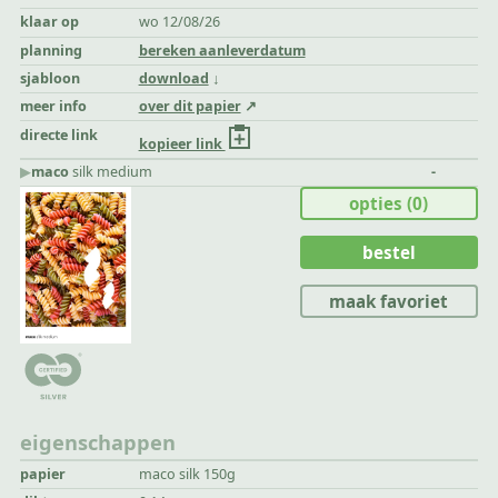
klaar op
wo 12/08/26
planning
bereken aanleverdatum
sjabloon
download
meer info
over dit papier
directe link
kopieer link
▶︎
maco
silk medium
-
opties
(0)
bestel
maak favoriet
eigenschappen
papier
maco silk 150g