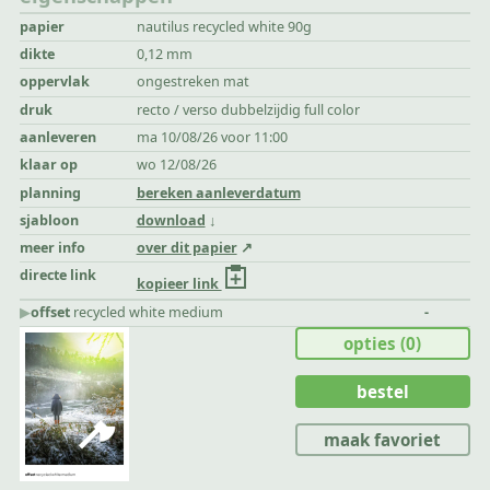
papier
nautilus recycled white 90g
dikte
0,12 mm
oppervlak
ongestreken mat
druk
recto / verso dubbelzijdig full color
aanleveren
ma 10/08/26 voor 11:00
klaar op
wo 12/08/26
planning
bereken aanleverdatum
sjabloon
download
meer info
over dit papier
directe link
kopieer link
▶︎
offset
recycled white medium
-
opties
(0)
bestel
maak favoriet