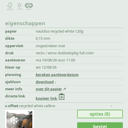
eigenschappen
papier
nautilus recycled white 120g
dikte
0,15 mm
oppervlak
ongestreken mat
druk
recto / verso dubbelzijdig full color
aanleveren
ma 10/08/26 voor 11:00
klaar op
wo 12/08/26
planning
bereken aanleverdatum
sjabloon
download
meer info
over dit papier
directe link
kopieer link
▶︎
offset
recycled white calibre
-
opties
(0)
bestel