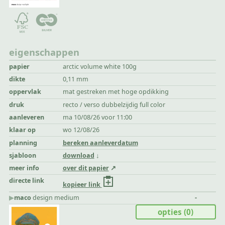
eigenschappen
papier
arctic volume white 100g
dikte
0,11 mm
oppervlak
mat gestreken met hoge opdikking
druk
recto / verso dubbelzijdig full color
aanleveren
ma 10/08/26 voor 11:00
klaar op
wo 12/08/26
planning
bereken aanleverdatum
sjabloon
download
meer info
over dit papier
directe link
kopieer link
▶︎
maco
design medium
-
opties
(0)