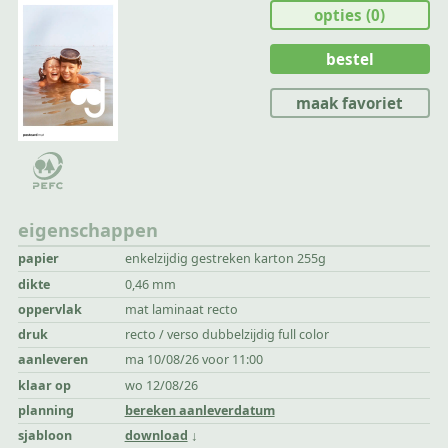
opties
(0)
bestel
maak favoriet
eigenschappen
papier
enkelzijdig gestreken karton 255g
dikte
0,46 mm
oppervlak
mat laminaat recto
druk
recto / verso dubbelzijdig full color
aanleveren
ma 10/08/26 voor 11:00
klaar op
wo 12/08/26
planning
bereken aanleverdatum
sjabloon
download