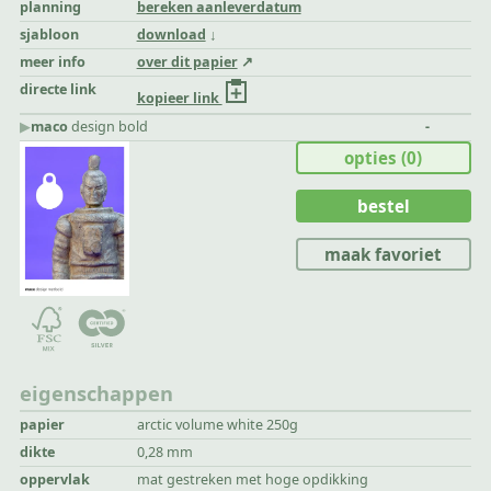
planning
bereken aanleverdatum
sjabloon
download
meer info
over dit papier
directe link
kopieer link
▶︎
maco
design bold
-
opties
(0)
bestel
maak favoriet
eigenschappen
papier
arctic volume white 250g
dikte
0,28 mm
oppervlak
mat gestreken met hoge opdikking