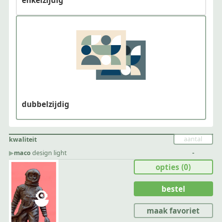
dubbelzijdig
kwaliteit
▶︎
maco
design light
-
opties
(0)
bestel
maak favoriet