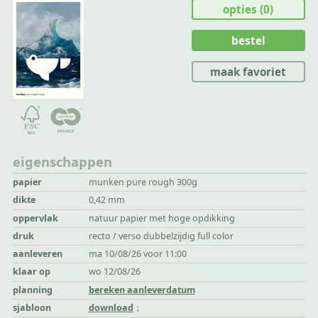
opties
(0)
bestel
maak favoriet
eigenschappen
papier
munken pure rough 300g
dikte
0,42 mm
oppervlak
natuur papier met hoge opdikking
druk
recto / verso dubbelzijdig full color
aanleveren
ma 10/08/26 voor 11:00
klaar op
wo 12/08/26
planning
bereken aanleverdatum
sjabloon
download