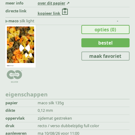
meer info
over dit papier
directe link
kopieer link
▶︎
maco
silk light
-
opties
(0)
bestel
maak favoriet
eigenschappen
papier
maco silk 135g
dikte
0,12 mm
oppervlak
zijdemat gestreken
druk
recto / verso dubbelzijdig full color
aanleveren
ma 10/08/26 voor 11:00