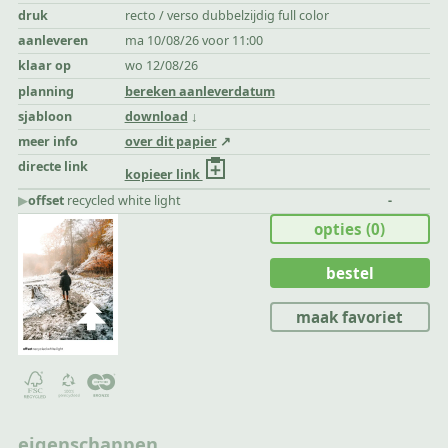
druk
recto / verso dubbelzijdig full color
aanleveren
ma 10/08/26 voor 11:00
klaar op
wo 12/08/26
planning
bereken aanleverdatum
sjabloon
download
meer info
over dit papier
directe link
kopieer link
▶︎
offset
recycled white light
-
opties
(0)
bestel
maak favoriet
eigenschappen