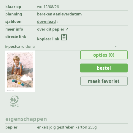
klaar op
wo 12/08/26
planning
bereken aanleverdatum
sjabloon
download
meer info
over dit papier
directe link
kopieer link
▶︎
postcard
duna
-
opties
(0)
bestel
maak favoriet
eigenschappen
papier
enkelzijdig gestreken karton 255g