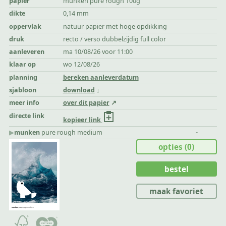
papier
munken pure rough 100g
dikte
0,14 mm
oppervlak
natuur papier met hoge opdikking
druk
recto / verso dubbelzijdig full color
aanleveren
ma 10/08/26 voor 11:00
klaar op
wo 12/08/26
planning
bereken aanleverdatum
sjabloon
download
meer info
over dit papier
directe link
kopieer link
▶︎
munken
pure rough medium
-
opties
(0)
bestel
maak favoriet