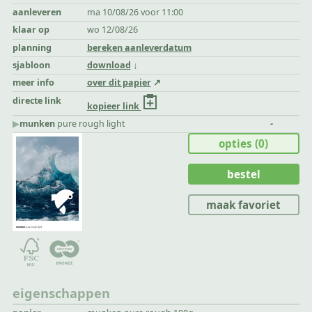
aanleveren
ma 10/08/26 voor 11:00
klaar op
wo 12/08/26
planning
bereken aanleverdatum
sjabloon
download
meer info
over dit papier
directe link
kopieer link
▶︎
munken
pure rough light
-
opties
(0)
bestel
maak favoriet
eigenschappen