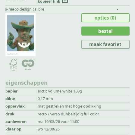
kopieer link
▶︎
maco
design calibre
-
opties
(0)
bestel
maak favoriet
eigenschappen
papier
arctic volume white 150g
dikte
0,17 mm
oppervlak
mat gestreken met hoge opdikking
druk
recto / verso dubbelzijdig full color
aanleveren
ma 10/08/26 voor 11:00
klaar op
wo 12/08/26