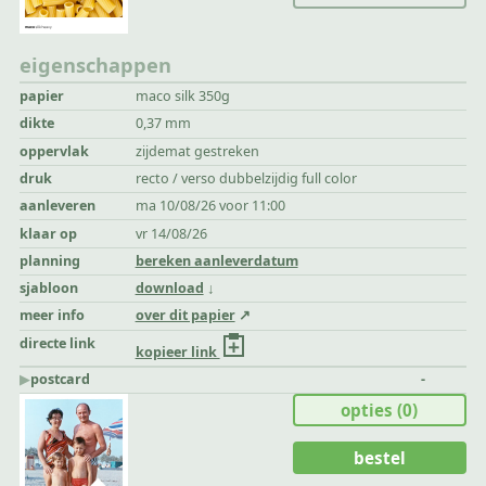
eigenschappen
papier
maco silk 350g
dikte
0,37 mm
oppervlak
zijdemat gestreken
druk
recto / verso dubbelzijdig full color
aanleveren
ma 10/08/26 voor 11:00
klaar op
vr 14/08/26
planning
bereken aanleverdatum
sjabloon
download
meer info
over dit papier
directe link
kopieer link
▶︎
postcard
-
opties
(0)
bestel