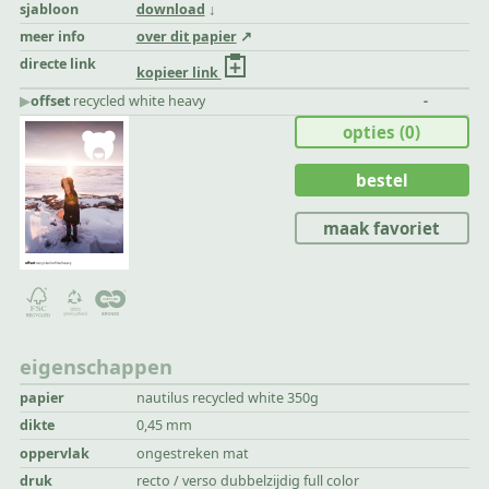
sjabloon
download
meer info
over dit papier
directe link
kopieer link
▶︎
offset
recycled white heavy
-
opties
(0)
bestel
maak favoriet
eigenschappen
papier
nautilus recycled white 350g
dikte
0,45 mm
oppervlak
ongestreken mat
druk
recto / verso dubbelzijdig full color