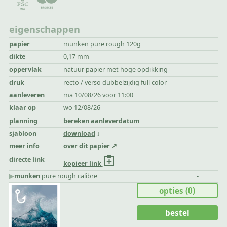
eigenschappen
papier
munken pure rough 120g
dikte
0,17 mm
oppervlak
natuur papier met hoge opdikking
druk
recto / verso dubbelzijdig full color
aanleveren
ma 10/08/26 voor 11:00
klaar op
wo 12/08/26
planning
bereken aanleverdatum
sjabloon
download
meer info
over dit papier
directe link
kopieer link
▶︎
munken
pure rough calibre
-
opties
(0)
bestel