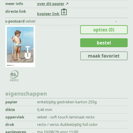
meer info
over dit papier
directe link
kopieer link
▶︎
postcard
velvet
-
opties
(0)
bestel
maak favoriet
eigenschappen
papier
enkelzijdig gestreken karton 255g
dikte
0,46 mm
oppervlak
velvet - soft touch laminaat recto
druk
recto / verso dubbelzijdig full color
aanleveren
ma 10/08/26 voor 11:00