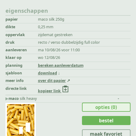
eigenschappen
papier
maco silk 250g
dikte
0,25 mm
oppervlak
zijdemat gestreken
druk
recto / verso dubbelzijdig full color
aanleveren
ma 10/08/26 voor 11:00
klaar op
wo 12/08/26
planning
bereken aanleverdatum
sjabloon
download
meer info
over dit papier
directe link
kopieer link
▶︎
maco
silk heavy
-
opties
(0)
bestel
maak favoriet