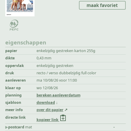
maak favoriet
eigenschappen
papier
enkelzijdig gestreken karton 255g
dikte
0,43 mm
oppervlak
enkelzijdig gestreken
druk
recto / verso dubbelzijdig full color
aanleveren
ma 10/08/26 voor 11:00
klaar op
wo 12/08/26
planning
bereken aanleverdatum
sjabloon
download
meer info
over dit papier
directe link
kopieer link
▶︎
postcard
mat
-