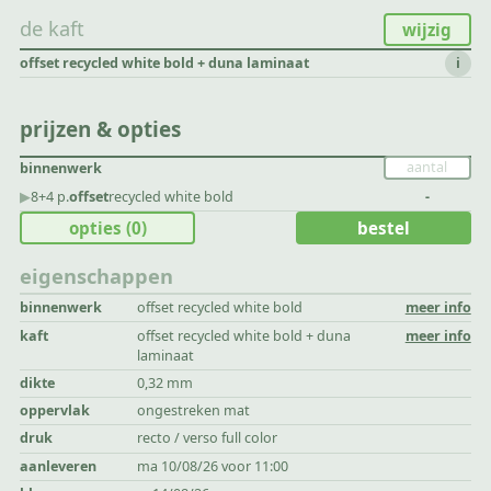
de kaft
wijzig
offset recycled white bold + duna laminaat
i
prijzen & opties
binnenwerk
▶︎
8+4 p.
offset
recycled white bold
-
opties
(0)
bestel
eigenschappen
binnenwerk
offset recycled white bold
meer info
kaft
offset recycled white bold + duna
meer info
laminaat
dikte
0,32 mm
oppervlak
ongestreken mat
druk
recto / verso full color
aanleveren
ma 10/08/26 voor 11:00