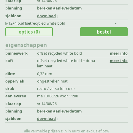
klaar op
vr 14/08/26
planning
bereken aanleverdatum
sjabloon
download
▶︎
12+4 p.
offset
recycled white bold
-
opties
(0)
bestel
eigenschappen
binnenwerk
offset recycled white bold
meer info
kaft
offset recycled white bold + duna
meer info
laminaat
dikte
0,32 mm
oppervlak
ongestreken mat
druk
recto / verso full color
aanleveren
ma 10/08/26 voor 11:00
klaar op
vr 14/08/26
planning
bereken aanleverdatum
sjabloon
download
alle vermelde prijzen zijn in euro en exclusief btw