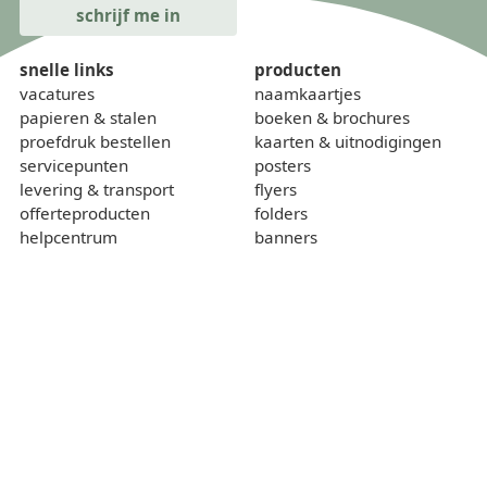
snelle links
producten
vacatures
naamkaartjes
papieren & stalen
boeken & brochures
proefdruk bestellen
kaarten & uitnodigingen
servicepunten
posters
levering & transport
flyers
offerteproducten
folders
helpcentrum
banners
onze kalender
borden
gewichtcalculator
over
contact
wie zijn we
sponsoring
lokaal & duurzaam
voorwaarden
privacybeleid