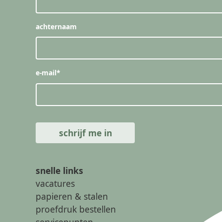
achternaam
e-mail
*
snelle links
vacatures
papieren & stalen
proefdruk bestellen
servicepunten