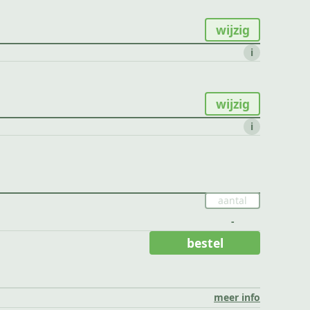
wijzig
i
wijzig
i
-
bestel
meer info