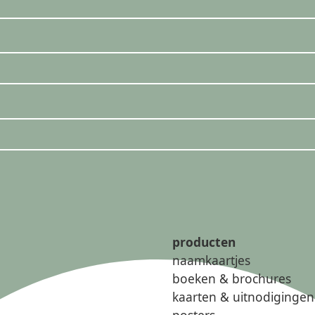
producten
naamkaartjes
boeken & brochures
kaarten & uitnodigingen
posters