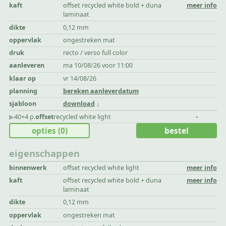
kaft
offset recycled white bold + duna
meer info
laminaat
dikte
0,12 mm
oppervlak
ongestreken mat
druk
recto / verso full color
aanleveren
ma 10/08/26 voor 11:00
klaar op
vr 14/08/26
planning
bereken aanleverdatum
sjabloon
download
▶︎
40+4 p.
offset
recycled white light
-
opties
(0)
bestel
eigenschappen
binnenwerk
offset recycled white light
meer info
kaft
offset recycled white bold + duna
meer info
laminaat
dikte
0,12 mm
oppervlak
ongestreken mat