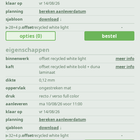
klaar op
vr 14/08/26
planning
bereken aanleverdatum
sjabloon
download
▶︎
28+4 p.
offset
recycled white light
-
opties
(0)
bestel
eigenschappen
binnenwerk
offset recycled white light
meer info
kaft
offset recycled white bold + duna
meer info
laminaat
dikte
0,12 mm
oppervlak
ongestreken mat
druk
recto / verso full color
aanleveren
ma 10/08/26 voor 11:00
klaar op
vr 14/08/26
planning
bereken aanleverdatum
sjabloon
download
▶︎
32+4 p.
offset
recycled white light
-