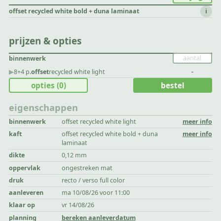
offset recycled white bold + duna laminaat
i
prijzen & opties
binnenwerk
▶︎
8+4 p.
offset
recycled white light
-
opties
(0)
bestel
eigenschappen
binnenwerk
offset recycled white light
meer info
kaft
offset recycled white bold + duna
meer info
laminaat
dikte
0,12 mm
oppervlak
ongestreken mat
druk
recto / verso full color
aanleveren
ma 10/08/26 voor 11:00
klaar op
vr 14/08/26
planning
bereken aanleverdatum