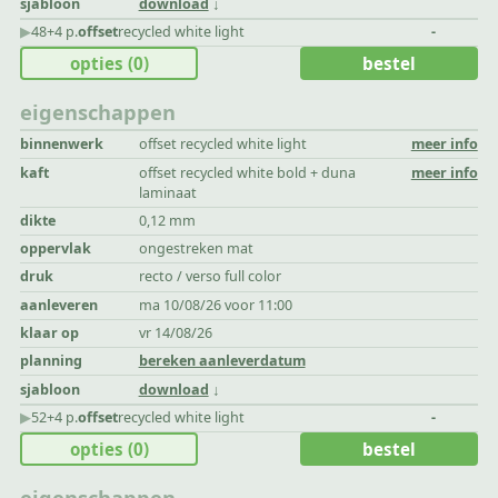
sjabloon
download
▶︎
48+4 p.
offset
recycled white light
-
opties
(0)
bestel
eigenschappen
binnenwerk
offset recycled white light
meer info
kaft
offset recycled white bold + duna
meer info
laminaat
dikte
0,12 mm
oppervlak
ongestreken mat
druk
recto / verso full color
aanleveren
ma 10/08/26 voor 11:00
klaar op
vr 14/08/26
planning
bereken aanleverdatum
sjabloon
download
▶︎
52+4 p.
offset
recycled white light
-
opties
(0)
bestel
eigenschappen