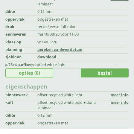
laminaat
dikte
0,12 mm
oppervlak
ongestreken mat
druk
recto / verso full color
aanleveren
ma 10/08/26 voor 11:00
klaar op
vr 14/08/26
planning
bereken aanleverdatum
sjabloon
download
▶︎
76+4 p.
offset
recycled white light
-
opties
(0)
bestel
eigenschappen
binnenwerk
offset recycled white light
meer info
kaft
offset recycled white bold + duna
meer info
laminaat
dikte
0,12 mm
oppervlak
ongestreken mat
druk
recto / verso full color