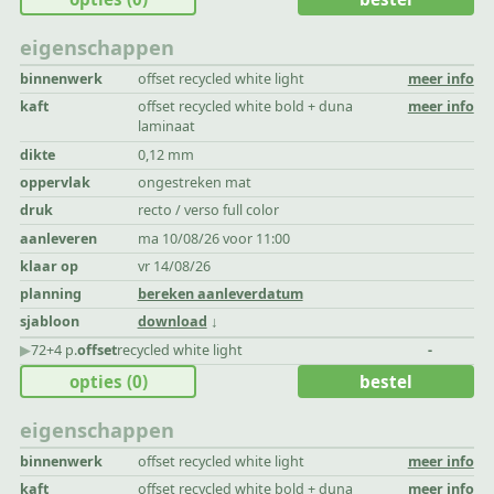
eigenschappen
binnenwerk
offset recycled white light
meer info
kaft
offset recycled white bold + duna
meer info
laminaat
dikte
0,12 mm
oppervlak
ongestreken mat
druk
recto / verso full color
aanleveren
ma 10/08/26 voor 11:00
klaar op
vr 14/08/26
planning
bereken aanleverdatum
sjabloon
download
▶︎
72+4 p.
offset
recycled white light
-
opties
(0)
bestel
eigenschappen
binnenwerk
offset recycled white light
meer info
kaft
offset recycled white bold + duna
meer info