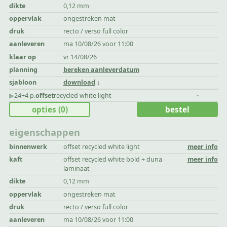
dikte
0,12 mm
oppervlak
ongestreken mat
druk
recto / verso full color
aanleveren
ma 10/08/26 voor 11:00
klaar op
vr 14/08/26
planning
bereken aanleverdatum
sjabloon
download
▶︎
24+4 p.
offset
recycled white light
-
opties
(0)
bestel
eigenschappen
binnenwerk
offset recycled white light
meer info
kaft
offset recycled white bold + duna
meer info
laminaat
dikte
0,12 mm
oppervlak
ongestreken mat
druk
recto / verso full color
aanleveren
ma 10/08/26 voor 11:00