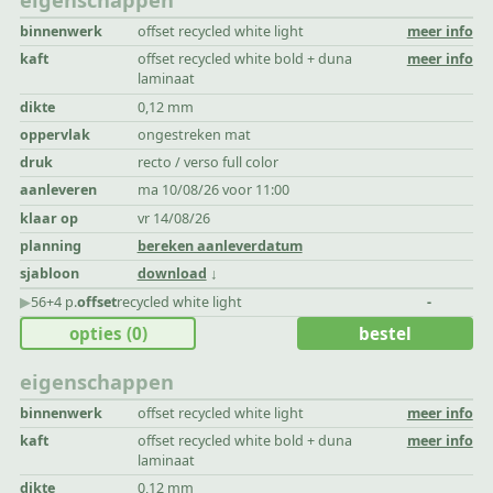
binnenwerk
offset recycled white light
meer info
kaft
offset recycled white bold + duna
meer info
laminaat
dikte
0,12 mm
oppervlak
ongestreken mat
druk
recto / verso full color
aanleveren
ma 10/08/26 voor 11:00
klaar op
vr 14/08/26
planning
bereken aanleverdatum
sjabloon
download
▶︎
56+4 p.
offset
recycled white light
-
opties
(0)
bestel
eigenschappen
binnenwerk
offset recycled white light
meer info
kaft
offset recycled white bold + duna
meer info
laminaat
dikte
0,12 mm