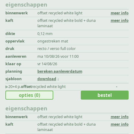
eigenschappen
binnenwerk
offset recycled white light
meer info
kaft
offset recycled white bold + duna
meer info
laminaat
dikte
0,12 mm
oppervlak
ongestreken mat
druk
recto / verso full color
aanleveren
ma 10/08/26 voor 11:00
klaar op
vr 14/08/26
planning
bereken aanleverdatum
sjabloon
download
▶︎
20+4 p.
offset
recycled white light
-
opties
(0)
bestel
eigenschappen
binnenwerk
offset recycled white light
meer info
kaft
offset recycled white bold + duna
meer info
laminaat