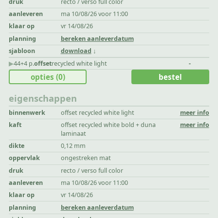
druk
recto / verso full color
aanleveren
ma 10/08/26 voor 11:00
klaar op
vr 14/08/26
planning
bereken aanleverdatum
sjabloon
download
▶︎
44+4 p.
offset
recycled white light
-
opties
(0)
bestel
eigenschappen
binnenwerk
offset recycled white light
meer info
kaft
offset recycled white bold + duna
meer info
laminaat
dikte
0,12 mm
oppervlak
ongestreken mat
druk
recto / verso full color
aanleveren
ma 10/08/26 voor 11:00
klaar op
vr 14/08/26
planning
bereken aanleverdatum