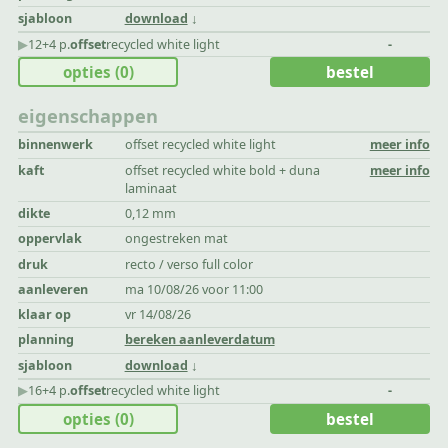
sjabloon
download
▶︎
12+4 p.
offset
recycled white light
-
opties
(0)
bestel
eigenschappen
binnenwerk
offset recycled white light
meer info
kaft
offset recycled white bold + duna
meer info
laminaat
dikte
0,12 mm
oppervlak
ongestreken mat
druk
recto / verso full color
aanleveren
ma 10/08/26 voor 11:00
klaar op
vr 14/08/26
planning
bereken aanleverdatum
sjabloon
download
▶︎
16+4 p.
offset
recycled white light
-
opties
(0)
bestel