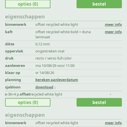
opties
(0)
bestel
eigenschappen
binnenwerk
offset recycled white light
meer info
kaft
offset recycled white bold + duna
meer info
laminaat
dikte
0,12 mm
oppervlak
ongestreken mat
druk
recto / verso full color
aanleveren
ma 10/08/26 voor 11:00
klaar op
vr 14/08/26
planning
bereken aanleverdatum
sjabloon
download
▶︎
36+4 p.
offset
recycled white light
-
opties
(0)
bestel
eigenschappen
binnenwerk
offset recycled white light
meer info