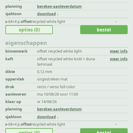
planning
bereken aanleverdatum
sjabloon
download
▶︎
64+4 p.
offset
recycled white light
-
opties
(0)
bestel
eigenschappen
binnenwerk
offset recycled white light
meer info
kaft
offset recycled white bold + duna
meer info
laminaat
dikte
0,12 mm
oppervlak
ongestreken mat
druk
recto / verso full color
aanleveren
ma 10/08/26 voor 11:00
klaar op
vr 14/08/26
planning
bereken aanleverdatum
sjabloon
download
▶︎
68+4 p.
offset
recycled white light
-
opties
(0)
bestel