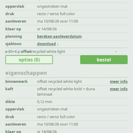
oppervlak
ongestreken mat
druk
recto / verso full color
aanleveren
ma 10/08/26 voor 11:00
klaar op
vr 14/08/26
planning
bereken aanleverdatum
sjabloon
download
▶︎
60+4 p.
offset
recycled white light
-
opties
(0)
bestel
eigenschappen
binnenwerk
offset recycled white light
meer info
kaft
offset recycled white bold + duna
meer info
laminaat
dikte
0,12 mm
oppervlak
ongestreken mat
druk
recto / verso full color
aanleveren
ma 10/08/26 voor 11:00
klaar op
vr 14/08/26