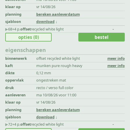
klaar op
vr 14/08/26
planning
bereken aanleverdatum
sjabloon
download
▶︎
68+4 p.
offset
recycled white light
-
opties
(0)
bestel
eigenschappen
binnenwerk
offset recycled white light
meer info
kaft
munken pure rough heavy
meer info
dikte
0,12 mm
oppervlak
ongestreken mat
druk
recto / verso full color
aanleveren
ma 10/08/26 voor 11:00
klaar op
vr 14/08/26
planning
bereken aanleverdatum
sjabloon
download
▶︎
72+4 p.
offset
recycled white light
-