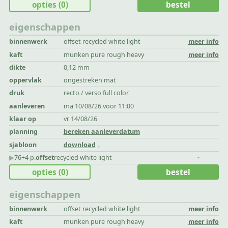
opties
(0)
bestel
eigenschappen
binnenwerk
offset recycled white light
meer info
kaft
munken pure rough heavy
meer info
dikte
0,12 mm
oppervlak
ongestreken mat
druk
recto / verso full color
aanleveren
ma 10/08/26 voor 11:00
klaar op
vr 14/08/26
planning
bereken aanleverdatum
sjabloon
download
▶︎
76+4 p.
offset
recycled white light
-
opties
(0)
bestel
eigenschappen
binnenwerk
offset recycled white light
meer info
kaft
munken pure rough heavy
meer info