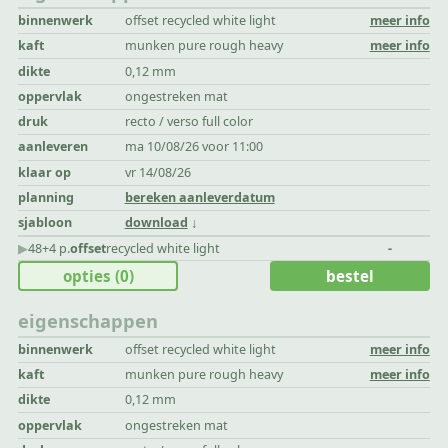
binnenwerk
offset recycled white light
meer info
kaft
munken pure rough heavy
meer info
dikte
0,12 mm
oppervlak
ongestreken mat
druk
recto / verso full color
aanleveren
ma 10/08/26 voor 11:00
klaar op
vr 14/08/26
planning
bereken aanleverdatum
sjabloon
download
▶︎
48+4 p.
offset
recycled white light
-
opties
(0)
bestel
eigenschappen
binnenwerk
offset recycled white light
meer info
kaft
munken pure rough heavy
meer info
dikte
0,12 mm
oppervlak
ongestreken mat