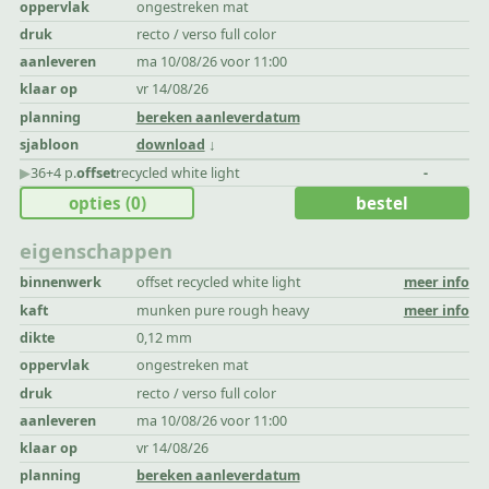
oppervlak
ongestreken mat
druk
recto / verso full color
aanleveren
ma 10/08/26 voor 11:00
klaar op
vr 14/08/26
planning
bereken aanleverdatum
sjabloon
download
▶︎
36+4 p.
offset
recycled white light
-
opties
(0)
bestel
eigenschappen
binnenwerk
offset recycled white light
meer info
kaft
munken pure rough heavy
meer info
dikte
0,12 mm
oppervlak
ongestreken mat
druk
recto / verso full color
aanleveren
ma 10/08/26 voor 11:00
klaar op
vr 14/08/26
planning
bereken aanleverdatum