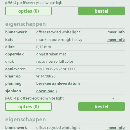
▶︎
56+4 p.
offset
recycled white light
-
opties
(0)
bestel
eigenschappen
binnenwerk
offset recycled white light
meer info
kaft
munken pure rough heavy
meer info
dikte
0,12 mm
oppervlak
ongestreken mat
druk
recto / verso full color
aanleveren
ma 10/08/26 voor 11:00
klaar op
vr 14/08/26
planning
bereken aanleverdatum
sjabloon
download
▶︎
60+4 p.
offset
recycled white light
-
opties
(0)
bestel
eigenschappen
binnenwerk
offset recycled white light
meer info