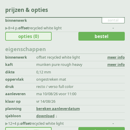
prijzen & opties
binnenwerk
▶︎
8+4 p.
offset
recycled white light
-
opties
(0)
bestel
eigenschappen
binnenwerk
offset recycled white light
meer info
kaft
munken pure rough heavy
meer info
dikte
0,12 mm
oppervlak
ongestreken mat
druk
recto / verso full color
aanleveren
ma 10/08/26 voor 11:00
klaar op
vr 14/08/26
planning
bereken aanleverdatum
sjabloon
download
▶︎
12+4 p.
offset
recycled white light
-