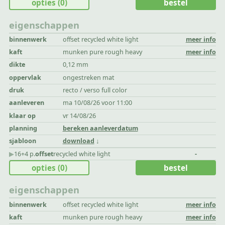
opties
(0)
bestel
eigenschappen
binnenwerk
offset recycled white light
meer info
kaft
munken pure rough heavy
meer info
dikte
0,12 mm
oppervlak
ongestreken mat
druk
recto / verso full color
aanleveren
ma 10/08/26 voor 11:00
klaar op
vr 14/08/26
planning
bereken aanleverdatum
sjabloon
download
▶︎
16+4 p.
offset
recycled white light
-
opties
(0)
bestel
eigenschappen
binnenwerk
offset recycled white light
meer info
kaft
munken pure rough heavy
meer info