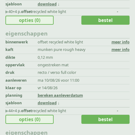
sjabloon
download
▶︎
40+4 p.
offset
recycled white light
-
opties
(0)
bestel
eigenschappen
binnenwerk
offset recycled white light
meer info
kaft
munken pure rough heavy
meer info
dikte
0,12 mm
oppervlak
ongestreken mat
druk
recto / verso full color
aanleveren
ma 10/08/26 voor 11:00
klaar op
vr 14/08/26
planning
bereken aanleverdatum
sjabloon
download
▶︎
44+4 p.
offset
recycled white light
-
opties
(0)
bestel
eigenschappen