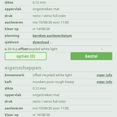
dikte
0,12 mm
oppervlak
ongestreken mat
druk
recto / verso full color
aanleveren
ma 10/08/26 voor 11:00
klaar op
vr 14/08/26
planning
bereken aanleverdatum
sjabloon
download
▶︎
20+4 p.
offset
recycled white light
-
opties
(0)
bestel
eigenschappen
binnenwerk
offset recycled white light
meer info
kaft
munken pure rough heavy
meer info
dikte
0,12 mm
oppervlak
ongestreken mat
druk
recto / verso full color
aanleveren
ma 10/08/26 voor 11:00
klaar op
vr 14/08/26