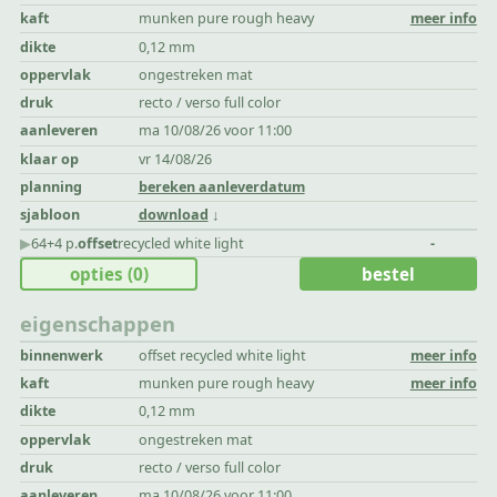
kaft
munken pure rough heavy
meer info
dikte
0,12 mm
oppervlak
ongestreken mat
druk
recto / verso full color
aanleveren
ma 10/08/26 voor 11:00
klaar op
vr 14/08/26
planning
bereken aanleverdatum
sjabloon
download
▶︎
64+4 p.
offset
recycled white light
-
opties
(0)
bestel
eigenschappen
binnenwerk
offset recycled white light
meer info
kaft
munken pure rough heavy
meer info
dikte
0,12 mm
oppervlak
ongestreken mat
druk
recto / verso full color
aanleveren
ma 10/08/26 voor 11:00