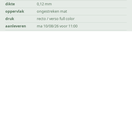
dikte
0,12 mm
oppervlak
ongestreken mat
druk
recto / verso full color
aanleveren
ma 10/08/26 voor 11:00
klaar op
vr 14/08/26
planning
bereken aanleverdatum
sjabloon
download
alle vermelde prijzen zijn in euro en exclusief btw
zwartopwit
blijf op de hoogte
*
verplichte velden
voornaam