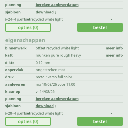
planning
bereken aanleverdatum
sjabloon
download
▶︎
24+4 p.
offset
recycled white light
-
opties
(0)
bestel
eigenschappen
binnenwerk
offset recycled white light
meer info
kaft
munken pure rough heavy
meer info
dikte
0,12 mm
oppervlak
ongestreken mat
druk
recto / verso full color
aanleveren
ma 10/08/26 voor 11:00
klaar op
vr 14/08/26
planning
bereken aanleverdatum
sjabloon
download
▶︎
28+4 p.
offset
recycled white light
-
opties
(0)
bestel