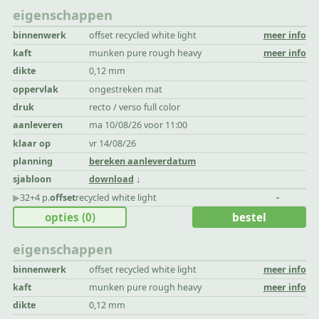
eigenschappen
binnenwerk
offset recycled white light
meer info
kaft
munken pure rough heavy
meer info
dikte
0,12 mm
oppervlak
ongestreken mat
druk
recto / verso full color
aanleveren
ma 10/08/26 voor 11:00
klaar op
vr 14/08/26
planning
bereken aanleverdatum
sjabloon
download
▶︎
32+4 p.
offset
recycled white light
-
opties
(0)
bestel
eigenschappen
binnenwerk
offset recycled white light
meer info
kaft
munken pure rough heavy
meer info
dikte
0,12 mm