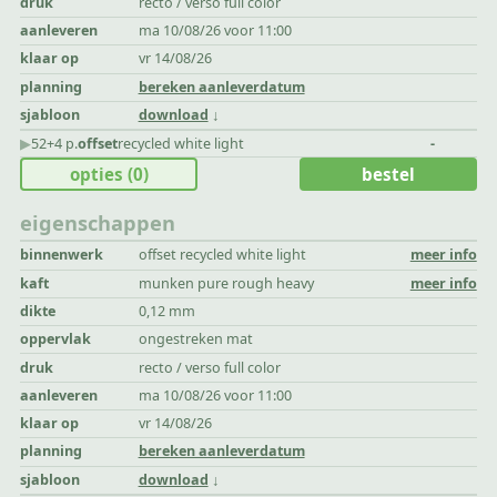
druk
recto / verso full color
aanleveren
ma 10/08/26 voor 11:00
klaar op
vr 14/08/26
planning
bereken aanleverdatum
sjabloon
download
▶︎
52+4 p.
offset
recycled white light
-
opties
(0)
bestel
eigenschappen
binnenwerk
offset recycled white light
meer info
kaft
munken pure rough heavy
meer info
dikte
0,12 mm
oppervlak
ongestreken mat
druk
recto / verso full color
aanleveren
ma 10/08/26 voor 11:00
klaar op
vr 14/08/26
planning
bereken aanleverdatum
sjabloon
download