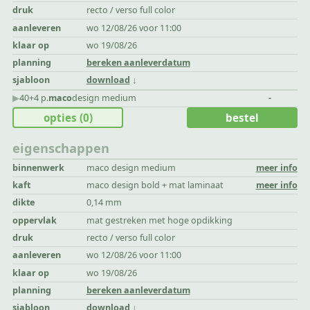
druk
recto / verso full color
aanleveren
wo 12/08/26 voor 11:00
klaar op
wo 19/08/26
planning
bereken aanleverdatum
sjabloon
download
▶︎
40+4 p.
maco
design medium
-
opties
(0)
bestel
eigenschappen
binnenwerk
maco design medium
meer info
kaft
maco design bold + mat laminaat
meer info
dikte
0,14 mm
oppervlak
mat gestreken met hoge opdikking
druk
recto / verso full color
aanleveren
wo 12/08/26 voor 11:00
klaar op
wo 19/08/26
planning
bereken aanleverdatum
sjabloon
download