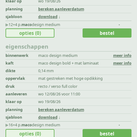
klaar op
wo 19/08/26
planning
bereken aanleverdatum
sjabloon
download
▶︎
12+4 p.
maco
design medium
-
opties
(0)
bestel
eigenschappen
binnenwerk
maco design medium
meer info
kaft
maco design bold + mat laminaat
meer info
dikte
0,14 mm
oppervlak
mat gestreken met hoge opdikking
druk
recto / verso full color
aanleveren
wo 12/08/26 voor 11:00
klaar op
wo 19/08/26
planning
bereken aanleverdatum
sjabloon
download
▶︎
16+4 p.
maco
design medium
-
opties
(0)
bestel