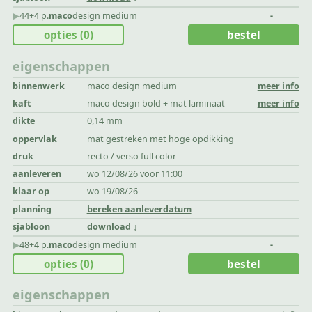
▶︎
44+4 p.
maco
design medium
-
opties
(0)
bestel
eigenschappen
binnenwerk
maco design medium
meer info
kaft
maco design bold + mat laminaat
meer info
dikte
0,14 mm
oppervlak
mat gestreken met hoge opdikking
druk
recto / verso full color
aanleveren
wo 12/08/26 voor 11:00
klaar op
wo 19/08/26
planning
bereken aanleverdatum
sjabloon
download
▶︎
48+4 p.
maco
design medium
-
opties
(0)
bestel
eigenschappen