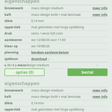
eigenschappen
binnenwerk
maco design medium
meer info
kaft
maco design bold + mat laminaat
meer info
dikte
0,14 mm
oppervlak
mat gestreken met hoge opdikking
druk
recto / verso full color
aanleveren
wo 12/08/26 voor 11:00
klaar op
wo 19/08/26
planning
bereken aanleverdatum
sjabloon
download
▶︎
36+4 p.
maco
design medium
-
opties
(0)
bestel
eigenschappen
binnenwerk
maco design medium
meer info
kaft
maco design bold + mat laminaat
meer info
dikte
0,14 mm
oppervlak
mat gestreken met hoge opdikking