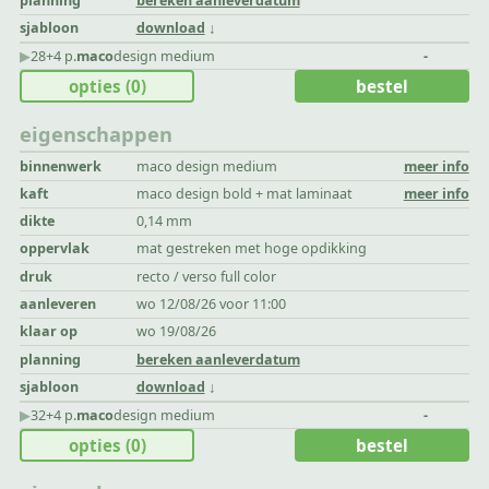
planning
bereken aanleverdatum
sjabloon
download
▶︎
28+4 p.
maco
design medium
-
opties
(0)
bestel
eigenschappen
binnenwerk
maco design medium
meer info
kaft
maco design bold + mat laminaat
meer info
dikte
0,14 mm
oppervlak
mat gestreken met hoge opdikking
druk
recto / verso full color
aanleveren
wo 12/08/26 voor 11:00
klaar op
wo 19/08/26
planning
bereken aanleverdatum
sjabloon
download
▶︎
32+4 p.
maco
design medium
-
opties
(0)
bestel