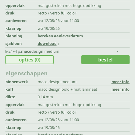
oppervlak
mat gestreken met hoge opdikking
druk
recto / verso full color
aanleveren
wo 12/08/26 voor 11:00
klaar op
wo 19/08/26
planning
bereken aanleverdatum
sjabloon
download
▶︎
24+4 p.
maco
design medium
-
opties
(0)
bestel
eigenschappen
binnenwerk
maco design medium
meer info
kaft
maco design bold + mat laminaat
meer info
dikte
0,14 mm
oppervlak
mat gestreken met hoge opdikking
druk
recto / verso full color
aanleveren
wo 12/08/26 voor 11:00
klaar op
wo 19/08/26