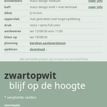
binnenwerk
maco design medium
meer info
kaft
maco design bold + mat laminaat
meer info
dikte
0,14 mm
oppervlak
mat gestreken met hoge opdikking
druk
recto / verso full color
aanleveren
wo 12/08/26 voor 11:00
klaar op
wo 19/08/26
planning
bereken aanleverdatum
sjabloon
download
alle vermelde prijzen zijn in euro en exclusief btw
zwartopwit
blijf op de hoogte
*
verplichte velden
voornaam