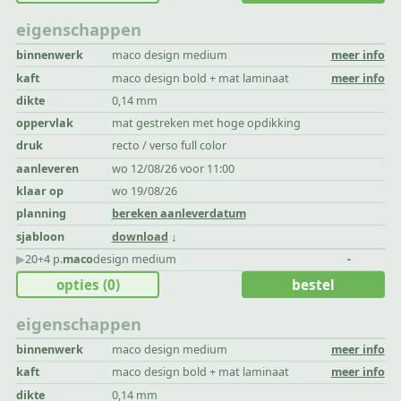
eigenschappen
binnenwerk
maco design medium
meer info
kaft
maco design bold + mat laminaat
meer info
dikte
0,14 mm
oppervlak
mat gestreken met hoge opdikking
druk
recto / verso full color
aanleveren
wo 12/08/26 voor 11:00
klaar op
wo 19/08/26
planning
bereken aanleverdatum
sjabloon
download
▶︎
20+4 p.
maco
design medium
-
opties
(0)
bestel
eigenschappen
binnenwerk
maco design medium
meer info
kaft
maco design bold + mat laminaat
meer info
dikte
0,14 mm