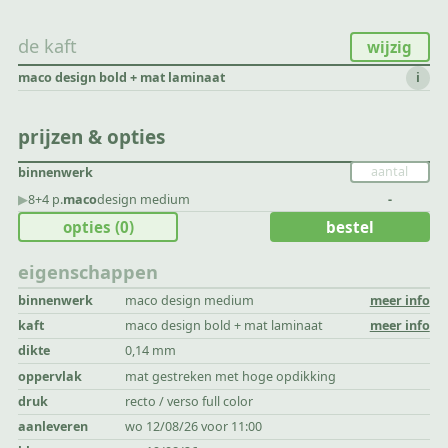
de kaft
wijzig
maco design bold + mat laminaat
i
prijzen & opties
binnenwerk
▶︎
8+4 p.
maco
design medium
-
opties
(0)
bestel
eigenschappen
binnenwerk
maco design medium
meer info
kaft
maco design bold + mat laminaat
meer info
dikte
0,14 mm
oppervlak
mat gestreken met hoge opdikking
druk
recto / verso full color
aanleveren
wo 12/08/26 voor 11:00