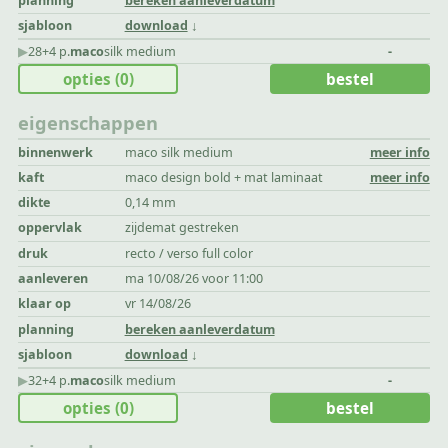
planning
bereken aanleverdatum
sjabloon
download
▶︎
28+4 p.
maco
silk medium
-
opties
(0)
bestel
eigenschappen
binnenwerk
maco silk medium
meer info
kaft
maco design bold + mat laminaat
meer info
dikte
0,14 mm
oppervlak
zijdemat gestreken
druk
recto / verso full color
aanleveren
ma 10/08/26 voor 11:00
klaar op
vr 14/08/26
planning
bereken aanleverdatum
sjabloon
download
▶︎
32+4 p.
maco
silk medium
-
opties
(0)
bestel