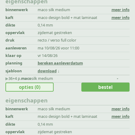
eigenschappen
binnenwerk
maco silk medium
meer info
kaft
maco design bold + mat laminaat
meer info
dikte
0,14 mm
oppervlak
zijdemat gestreken
druk
recto / verso full color
aanleveren
ma 10/08/26 voor 11:00
klaar op
vr 14/08/26
planning
bereken aanleverdatum
sjabloon
download
▶︎
36+4 p.
maco
silk medium
-
opties
(0)
bestel
eigenschappen
binnenwerk
maco silk medium
meer info
kaft
maco design bold + mat laminaat
meer info
dikte
0,14 mm
oppervlak
zijdemat gestreken