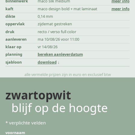
binnenwerk
maco silk medium
meer info
kaft
maco design bold + mat laminaat
meer info
dikte
0,14 mm
oppervlak
zijdemat gestreken
druk
recto / verso full color
aanleveren
ma 10/08/26 voor 11:00
klaar op
vr 14/08/26
planning
bereken aanleverdatum
sjabloon
download
alle vermelde prijzen zijn in euro en exclusief btw
zwartopwit
blijf op de hoogte
*
verplichte velden
voornaam