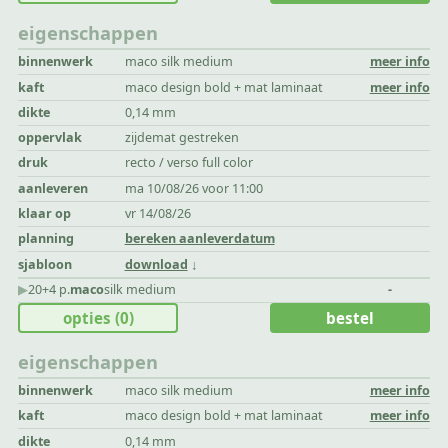
eigenschappen
binnenwerk
maco silk medium
meer info
kaft
maco design bold + mat laminaat
meer info
dikte
0,14 mm
oppervlak
zijdemat gestreken
druk
recto / verso full color
aanleveren
ma 10/08/26 voor 11:00
klaar op
vr 14/08/26
planning
bereken aanleverdatum
sjabloon
download
▶︎
20+4 p.
maco
silk medium
-
opties
(0)
bestel
eigenschappen
binnenwerk
maco silk medium
meer info
kaft
maco design bold + mat laminaat
meer info
dikte
0,14 mm