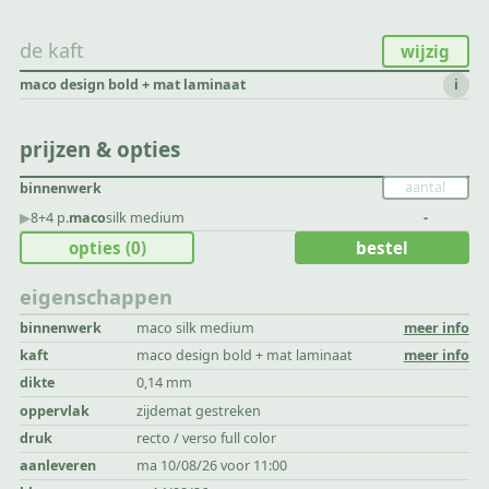
de kaft
wijzig
maco design bold + mat laminaat
i
prijzen & opties
binnenwerk
▶︎
8+4 p.
maco
silk medium
-
opties
(0)
bestel
eigenschappen
binnenwerk
maco silk medium
meer info
kaft
maco design bold + mat laminaat
meer info
dikte
0,14 mm
oppervlak
zijdemat gestreken
druk
recto / verso full color
aanleveren
ma 10/08/26 voor 11:00