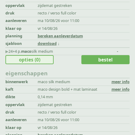
oppervlak
zijdemat gestreken
druk
recto / verso full color
aanleveren
ma 10/08/26 voor 11:00
klaar op
vr 14/08/26
planning
bereken aanleverdatum
sjabloon
download
▶︎
24+4 p.
maco
silk medium
-
opties
(0)
bestel
eigenschappen
binnenwerk
maco silk medium
meer info
kaft
maco design bold + mat laminaat
meer info
dikte
0,14 mm
oppervlak
zijdemat gestreken
druk
recto / verso full color
aanleveren
ma 10/08/26 voor 11:00
klaar op
vr 14/08/26