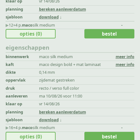
klaar op
vr 14/08/26
planning
bereken aanleverdatum
sjabloon
download
▶︎
12+4 p.
maco
silk medium
-
opties
(0)
bestel
eigenschappen
binnenwerk
maco silk medium
meer info
kaft
maco design bold + mat laminaat
meer info
dikte
0,14 mm
oppervlak
zijdemat gestreken
druk
recto / verso full color
aanleveren
ma 10/08/26 voor 11:00
klaar op
vr 14/08/26
planning
bereken aanleverdatum
sjabloon
download
▶︎
16+4 p.
maco
silk medium
-
opties
(0)
bestel