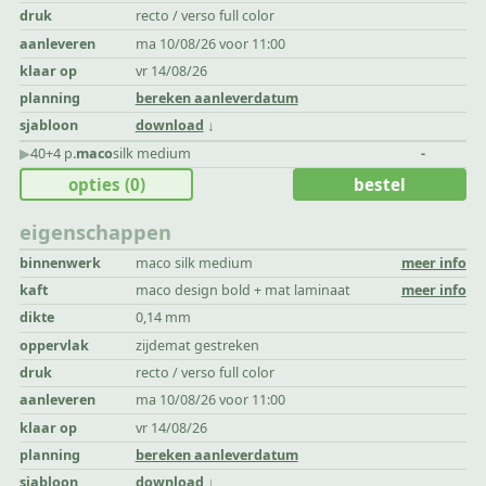
druk
recto / verso full color
aanleveren
ma 10/08/26 voor 11:00
klaar op
vr 14/08/26
planning
bereken aanleverdatum
sjabloon
download
▶︎
40+4 p.
maco
silk medium
-
opties
(0)
bestel
eigenschappen
binnenwerk
maco silk medium
meer info
kaft
maco design bold + mat laminaat
meer info
dikte
0,14 mm
oppervlak
zijdemat gestreken
druk
recto / verso full color
aanleveren
ma 10/08/26 voor 11:00
klaar op
vr 14/08/26
planning
bereken aanleverdatum
sjabloon
download