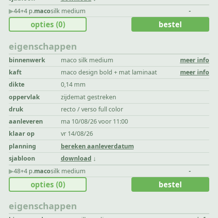
▶︎
44+4 p.
maco
silk medium
-
opties
(0)
bestel
eigenschappen
binnenwerk
maco silk medium
meer info
kaft
maco design bold + mat laminaat
meer info
dikte
0,14 mm
oppervlak
zijdemat gestreken
druk
recto / verso full color
aanleveren
ma 10/08/26 voor 11:00
klaar op
vr 14/08/26
planning
bereken aanleverdatum
sjabloon
download
▶︎
48+4 p.
maco
silk medium
-
opties
(0)
bestel
eigenschappen