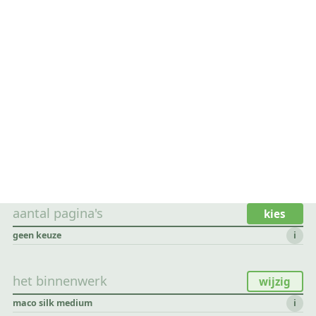
aantal pagina's
kies
geen keuze
i
het binnenwerk
wijzig
maco silk medium
i