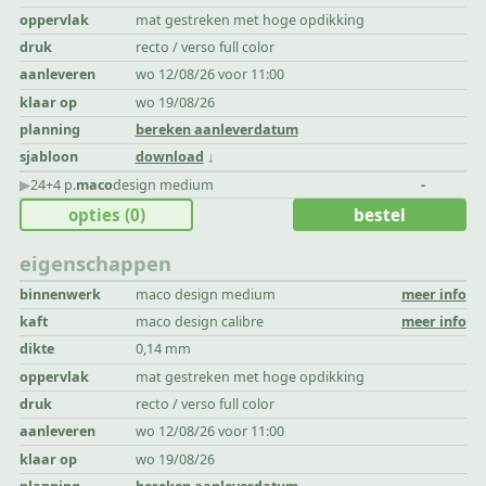
oppervlak
mat gestreken met hoge opdikking
druk
recto / verso full color
aanleveren
wo 12/08/26 voor 11:00
klaar op
wo 19/08/26
planning
bereken aanleverdatum
sjabloon
download
▶︎
24+4 p.
maco
design medium
-
opties
(0)
bestel
eigenschappen
binnenwerk
maco design medium
meer info
kaft
maco design calibre
meer info
dikte
0,14 mm
oppervlak
mat gestreken met hoge opdikking
druk
recto / verso full color
aanleveren
wo 12/08/26 voor 11:00
klaar op
wo 19/08/26