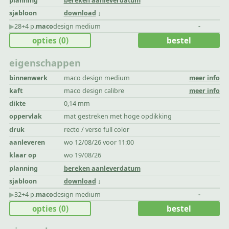
planning
bereken aanleverdatum
sjabloon
download
▶︎
28+4 p.
maco
design medium
-
opties
(0)
bestel
eigenschappen
binnenwerk
maco design medium
meer info
kaft
maco design calibre
meer info
dikte
0,14 mm
oppervlak
mat gestreken met hoge opdikking
druk
recto / verso full color
aanleveren
wo 12/08/26 voor 11:00
klaar op
wo 19/08/26
planning
bereken aanleverdatum
sjabloon
download
▶︎
32+4 p.
maco
design medium
-
opties
(0)
bestel