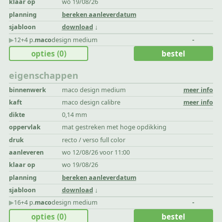
klaar op
wo 19/08/26
planning
bereken aanleverdatum
sjabloon
download
▶︎
12+4 p.
maco
design medium
-
opties
(0)
bestel
eigenschappen
binnenwerk
maco design medium
meer info
kaft
maco design calibre
meer info
dikte
0,14 mm
oppervlak
mat gestreken met hoge opdikking
druk
recto / verso full color
aanleveren
wo 12/08/26 voor 11:00
klaar op
wo 19/08/26
planning
bereken aanleverdatum
sjabloon
download
▶︎
16+4 p.
maco
design medium
-
opties
(0)
bestel