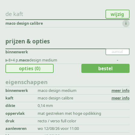
de kaft
wijzig
maco design calibre
i
prijzen & opties
binnenwerk
▶︎
8+4 p.
maco
design medium
-
opties
(0)
bestel
eigenschappen
binnenwerk
maco design medium
meer info
kaft
maco design calibre
meer info
dikte
0,14 mm
oppervlak
mat gestreken met hoge opdikking
druk
recto / verso full color
aanleveren
wo 12/08/26 voor 11:00