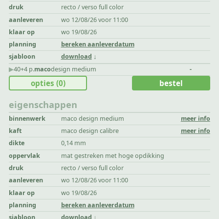
druk
recto / verso full color
aanleveren
wo 12/08/26 voor 11:00
klaar op
wo 19/08/26
planning
bereken aanleverdatum
sjabloon
download
▶︎
40+4 p.
maco
design medium
-
opties
(0)
bestel
eigenschappen
binnenwerk
maco design medium
meer info
kaft
maco design calibre
meer info
dikte
0,14 mm
oppervlak
mat gestreken met hoge opdikking
druk
recto / verso full color
aanleveren
wo 12/08/26 voor 11:00
klaar op
wo 19/08/26
planning
bereken aanleverdatum
sjabloon
download