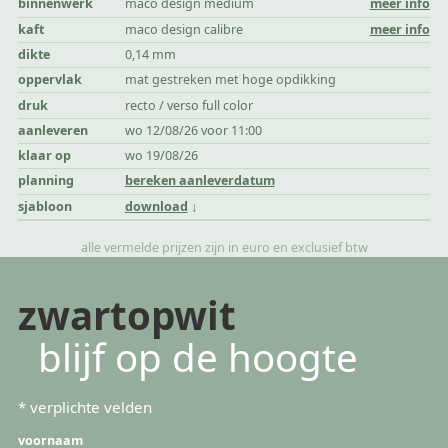
binnenwerk
maco design medium
meer info
kaft
maco design calibre
meer info
dikte
0,14 mm
oppervlak
mat gestreken met hoge opdikking
druk
recto / verso full color
aanleveren
wo 12/08/26 voor 11:00
klaar op
wo 19/08/26
planning
bereken aanleverdatum
sjabloon
download
alle vermelde prijzen zijn in euro en exclusief btw
zwartopwit
blijf op de hoogte
*
verplichte velden
voornaam