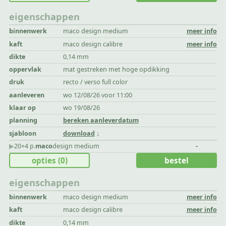
eigenschappen
binnenwerk
maco design medium
meer info
kaft
maco design calibre
meer info
dikte
0,14 mm
oppervlak
mat gestreken met hoge opdikking
druk
recto / verso full color
aanleveren
wo 12/08/26 voor 11:00
klaar op
wo 19/08/26
planning
bereken aanleverdatum
sjabloon
download
▶︎
20+4 p.
maco
design medium
-
opties
(0)
bestel
eigenschappen
binnenwerk
maco design medium
meer info
kaft
maco design calibre
meer info
dikte
0,14 mm