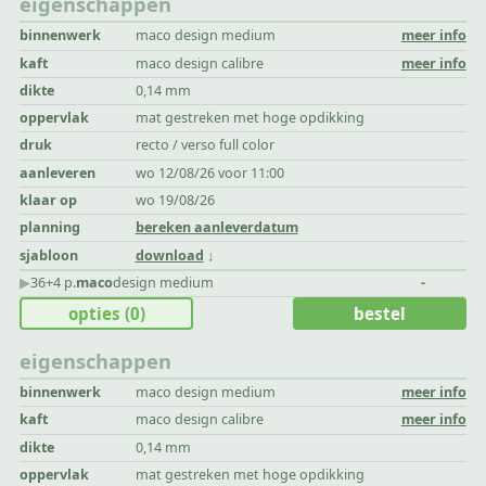
eigenschappen
binnenwerk
maco design medium
meer info
kaft
maco design calibre
meer info
dikte
0,14 mm
oppervlak
mat gestreken met hoge opdikking
druk
recto / verso full color
aanleveren
wo 12/08/26 voor 11:00
klaar op
wo 19/08/26
planning
bereken aanleverdatum
sjabloon
download
▶︎
36+4 p.
maco
design medium
-
opties
(0)
bestel
eigenschappen
binnenwerk
maco design medium
meer info
kaft
maco design calibre
meer info
dikte
0,14 mm
oppervlak
mat gestreken met hoge opdikking