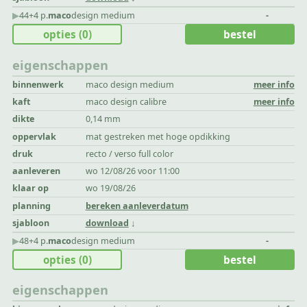
▶︎
44+4 p.
maco
design medium
-
opties
(0)
bestel
eigenschappen
binnenwerk
maco design medium
meer info
kaft
maco design calibre
meer info
dikte
0,14 mm
oppervlak
mat gestreken met hoge opdikking
druk
recto / verso full color
aanleveren
wo 12/08/26 voor 11:00
klaar op
wo 19/08/26
planning
bereken aanleverdatum
sjabloon
download
▶︎
48+4 p.
maco
design medium
-
opties
(0)
bestel
eigenschappen