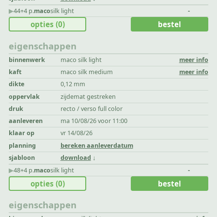
▶︎
44+4 p.
maco
silk light
-
opties
(0)
bestel
eigenschappen
binnenwerk
maco silk light
meer info
kaft
maco silk medium
meer info
dikte
0,12 mm
oppervlak
zijdemat gestreken
druk
recto / verso full color
aanleveren
ma 10/08/26 voor 11:00
klaar op
vr 14/08/26
planning
bereken aanleverdatum
sjabloon
download
▶︎
48+4 p.
maco
silk light
-
opties
(0)
bestel
eigenschappen