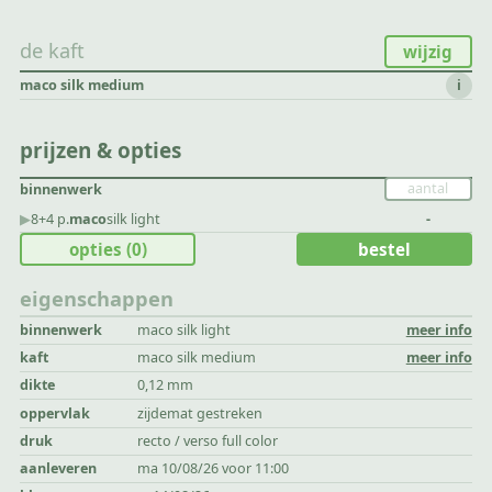
de kaft
wijzig
maco silk medium
i
prijzen & opties
binnenwerk
▶︎
8+4 p.
maco
silk light
-
opties
(0)
bestel
eigenschappen
binnenwerk
maco silk light
meer info
kaft
maco silk medium
meer info
dikte
0,12 mm
oppervlak
zijdemat gestreken
druk
recto / verso full color
aanleveren
ma 10/08/26 voor 11:00