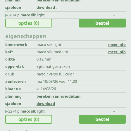
planning
bereken aanleverdatum
sjabloon
download
▶︎
28+4 p.
maco
silk light
-
opties
(0)
bestel
eigenschappen
binnenwerk
maco silk light
meer info
kaft
maco silk medium
meer info
dikte
0,12 mm
oppervlak
zijdemat gestreken
druk
recto / verso full color
aanleveren
ma 10/08/26 voor 11:00
klaar op
vr 14/08/26
planning
bereken aanleverdatum
sjabloon
download
▶︎
32+4 p.
maco
silk light
-
opties
(0)
bestel