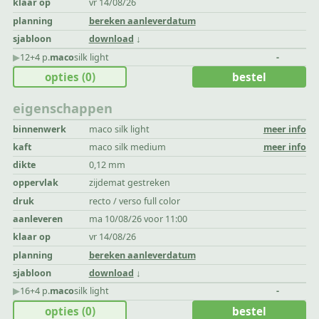
klaar op
vr 14/08/26
planning
bereken aanleverdatum
sjabloon
download
▶︎
12+4 p.
maco
silk light
-
opties
(0)
bestel
eigenschappen
binnenwerk
maco silk light
meer info
kaft
maco silk medium
meer info
dikte
0,12 mm
oppervlak
zijdemat gestreken
druk
recto / verso full color
aanleveren
ma 10/08/26 voor 11:00
klaar op
vr 14/08/26
planning
bereken aanleverdatum
sjabloon
download
▶︎
16+4 p.
maco
silk light
-
opties
(0)
bestel