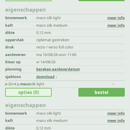
eigenschappen
binnenwerk
maco silk light
meer info
kaft
maco silk medium
meer info
dikte
0,12 mm
oppervlak
zijdemat gestreken
druk
recto / verso full color
aanleveren
ma 10/08/26 voor 11:00
klaar op
vr 14/08/26
planning
bereken aanleverdatum
sjabloon
download
▶︎
20+4 p.
maco
silk light
-
opties
(0)
bestel
eigenschappen
binnenwerk
maco silk light
meer info
kaft
maco silk medium
meer info
dikte
0,12 mm