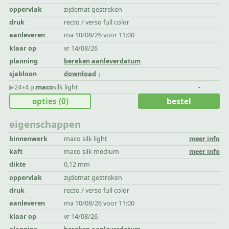
oppervlak
zijdemat gestreken
druk
recto / verso full color
aanleveren
ma 10/08/26 voor 11:00
klaar op
vr 14/08/26
planning
bereken aanleverdatum
sjabloon
download
▶︎
24+4 p.
maco
silk light
-
opties
(0)
bestel
eigenschappen
binnenwerk
maco silk light
meer info
kaft
maco silk medium
meer info
dikte
0,12 mm
oppervlak
zijdemat gestreken
druk
recto / verso full color
aanleveren
ma 10/08/26 voor 11:00
klaar op
vr 14/08/26