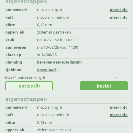
eigenschappen
binnenwerk
maco silk light
meer info
kaft
maco silk medium
meer info
dikte
0,12 mm
oppervlak
zijdemat gestreken
druk
recto / verso full color
aanleveren
ma 10/08/26 voor 11:00
klaar op
vr 14/08/26
planning
bereken aanleverdatum
sjabloon
download
▶︎
36+4 p.
maco
silk light
-
opties
(0)
bestel
eigenschappen
binnenwerk
maco silk light
meer info
kaft
maco silk medium
meer info
dikte
0,12 mm
oppervlak
zijdemat gestreken