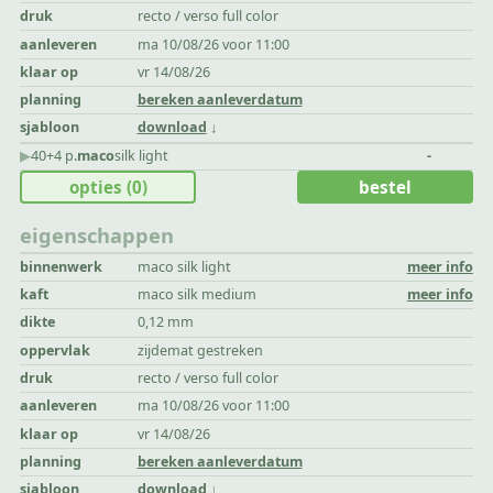
druk
recto / verso full color
aanleveren
ma 10/08/26 voor 11:00
klaar op
vr 14/08/26
planning
bereken aanleverdatum
sjabloon
download
▶︎
40+4 p.
maco
silk light
-
opties
(0)
bestel
eigenschappen
binnenwerk
maco silk light
meer info
kaft
maco silk medium
meer info
dikte
0,12 mm
oppervlak
zijdemat gestreken
druk
recto / verso full color
aanleveren
ma 10/08/26 voor 11:00
klaar op
vr 14/08/26
planning
bereken aanleverdatum
sjabloon
download