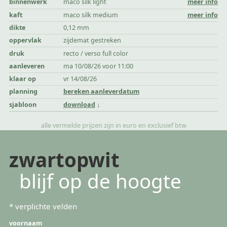
binnenwerk
maco silk light
meer info
kaft
maco silk medium
meer info
dikte
0,12 mm
oppervlak
zijdemat gestreken
druk
recto / verso full color
aanleveren
ma 10/08/26 voor 11:00
klaar op
vr 14/08/26
planning
bereken aanleverdatum
sjabloon
download
alle vermelde prijzen zijn in euro en exclusief btw
zwartopwit
blijf op de hoogte
*
verplichte velden
voornaam