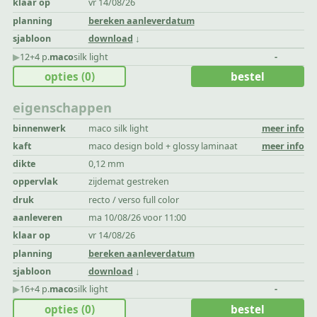
klaar op
vr 14/08/26
planning
bereken aanleverdatum
sjabloon
download
▶︎
12+4 p.
maco
silk light
-
opties
(0)
bestel
eigenschappen
binnenwerk
maco silk light
meer info
kaft
maco design bold + glossy laminaat
meer info
dikte
0,12 mm
oppervlak
zijdemat gestreken
druk
recto / verso full color
aanleveren
ma 10/08/26 voor 11:00
klaar op
vr 14/08/26
planning
bereken aanleverdatum
sjabloon
download
▶︎
16+4 p.
maco
silk light
-
opties
(0)
bestel