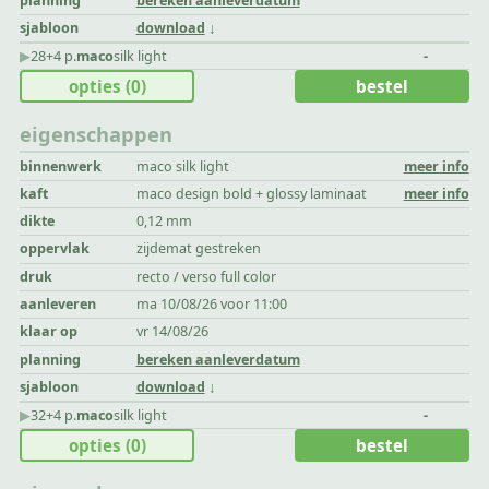
planning
bereken aanleverdatum
sjabloon
download
▶︎
28+4 p.
maco
silk light
-
opties
(0)
bestel
eigenschappen
binnenwerk
maco silk light
meer info
kaft
maco design bold + glossy laminaat
meer info
dikte
0,12 mm
oppervlak
zijdemat gestreken
druk
recto / verso full color
aanleveren
ma 10/08/26 voor 11:00
klaar op
vr 14/08/26
planning
bereken aanleverdatum
sjabloon
download
▶︎
32+4 p.
maco
silk light
-
opties
(0)
bestel