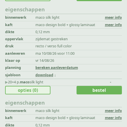
eigenschappen
binnenwerk
maco silk light
meer info
kaft
maco design bold + glossy laminaat
meer info
dikte
0,12 mm
oppervlak
zijdemat gestreken
druk
recto / verso full color
aanleveren
ma 10/08/26 voor 11:00
klaar op
vr 14/08/26
planning
bereken aanleverdatum
sjabloon
download
▶︎
20+4 p.
maco
silk light
-
opties
(0)
bestel
eigenschappen
binnenwerk
maco silk light
meer info
kaft
maco design bold + glossy laminaat
meer info
dikte
0,12 mm