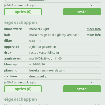
▶︎
44+4 p.
maco
silk light
-
opties
(0)
bestel
eigenschappen
binnenwerk
maco silk light
meer info
kaft
maco design bold + glossy laminaat
meer info
dikte
0,12 mm
oppervlak
zijdemat gestreken
druk
recto / verso full color
aanleveren
ma 10/08/26 voor 11:00
klaar op
vr 14/08/26
planning
bereken aanleverdatum
sjabloon
download
▶︎
48+4 p.
maco
silk light
-
opties
(0)
bestel
eigenschappen