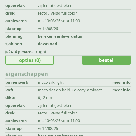
oppervlak
zijdemat gestreken
druk
recto / verso full color
aanleveren
ma 10/08/26 voor 11:00
klaar op
vr 14/08/26
planning
bereken aanleverdatum
sjabloon
download
▶︎
24+4 p.
maco
silk light
-
opties
(0)
bestel
eigenschappen
binnenwerk
maco silk light
meer info
kaft
maco design bold + glossy laminaat
meer info
dikte
0,12 mm
oppervlak
zijdemat gestreken
druk
recto / verso full color
aanleveren
ma 10/08/26 voor 11:00
klaar op
vr 14/08/26