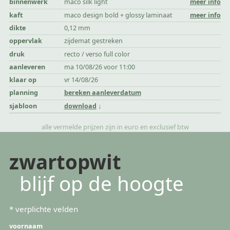
binnenwerk
maco silk light
meer info
kaft
maco design bold + glossy laminaat
meer info
dikte
0,12 mm
oppervlak
zijdemat gestreken
druk
recto / verso full color
aanleveren
ma 10/08/26 voor 11:00
klaar op
vr 14/08/26
planning
bereken aanleverdatum
sjabloon
download
alle vermelde prijzen zijn in euro en exclusief btw
zwartopwit
blijf op de hoogte
*
verplichte velden
voornaam