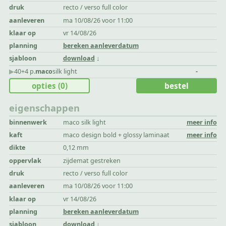
druk
recto / verso full color
aanleveren
ma 10/08/26 voor 11:00
klaar op
vr 14/08/26
planning
bereken aanleverdatum
sjabloon
download
▶︎
40+4 p.
maco
silk light
-
opties
(0)
bestel
eigenschappen
binnenwerk
maco silk light
meer info
kaft
maco design bold + glossy laminaat
meer info
dikte
0,12 mm
oppervlak
zijdemat gestreken
druk
recto / verso full color
aanleveren
ma 10/08/26 voor 11:00
klaar op
vr 14/08/26
planning
bereken aanleverdatum
sjabloon
download