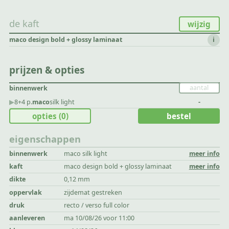
de kaft
wijzig
maco design bold + glossy laminaat
i
prijzen & opties
binnenwerk
▶︎
8+4 p.
maco
silk light
-
opties
(0)
bestel
eigenschappen
binnenwerk
maco silk light
meer info
kaft
maco design bold + glossy laminaat
meer info
dikte
0,12 mm
oppervlak
zijdemat gestreken
druk
recto / verso full color
aanleveren
ma 10/08/26 voor 11:00