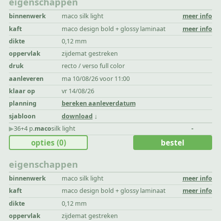
eigenschappen
binnenwerk
maco silk light
meer info
kaft
maco design bold + glossy laminaat
meer info
dikte
0,12 mm
oppervlak
zijdemat gestreken
druk
recto / verso full color
aanleveren
ma 10/08/26 voor 11:00
klaar op
vr 14/08/26
planning
bereken aanleverdatum
sjabloon
download
▶︎
36+4 p.
maco
silk light
-
opties
(0)
bestel
eigenschappen
binnenwerk
maco silk light
meer info
kaft
maco design bold + glossy laminaat
meer info
dikte
0,12 mm
oppervlak
zijdemat gestreken