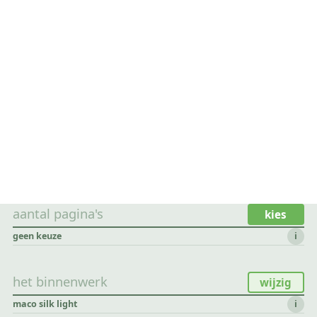
aantal pagina's
kies
geen keuze
i
het binnenwerk
wijzig
maco silk light
i