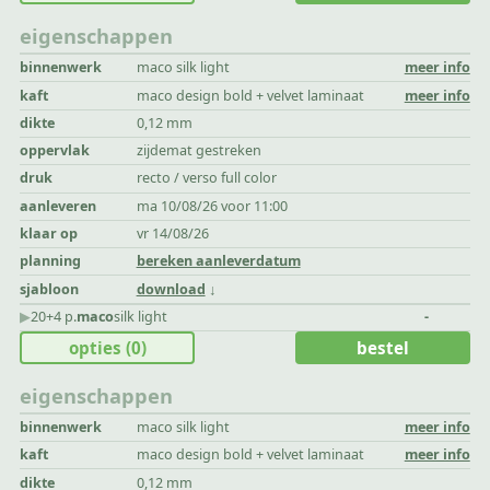
eigenschappen
binnenwerk
maco silk light
meer info
kaft
maco design bold + velvet laminaat
meer info
dikte
0,12 mm
oppervlak
zijdemat gestreken
druk
recto / verso full color
aanleveren
ma 10/08/26 voor 11:00
klaar op
vr 14/08/26
planning
bereken aanleverdatum
sjabloon
download
▶︎
20+4 p.
maco
silk light
-
opties
(0)
bestel
eigenschappen
binnenwerk
maco silk light
meer info
kaft
maco design bold + velvet laminaat
meer info
dikte
0,12 mm