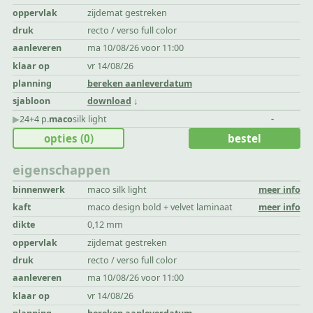
oppervlak
zijdemat gestreken
druk
recto / verso full color
aanleveren
ma 10/08/26 voor 11:00
klaar op
vr 14/08/26
planning
bereken aanleverdatum
sjabloon
download
▶︎
24+4 p.
maco
silk light
-
opties
(0)
bestel
eigenschappen
binnenwerk
maco silk light
meer info
kaft
maco design bold + velvet laminaat
meer info
dikte
0,12 mm
oppervlak
zijdemat gestreken
druk
recto / verso full color
aanleveren
ma 10/08/26 voor 11:00
klaar op
vr 14/08/26