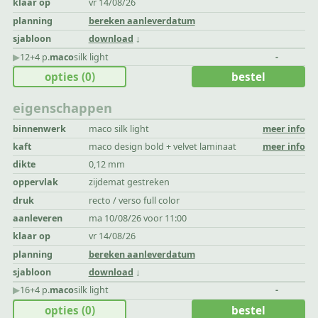
klaar op
vr 14/08/26
planning
bereken aanleverdatum
sjabloon
download
▶︎
12+4 p.
maco
silk light
-
opties
(0)
bestel
eigenschappen
binnenwerk
maco silk light
meer info
kaft
maco design bold + velvet laminaat
meer info
dikte
0,12 mm
oppervlak
zijdemat gestreken
druk
recto / verso full color
aanleveren
ma 10/08/26 voor 11:00
klaar op
vr 14/08/26
planning
bereken aanleverdatum
sjabloon
download
▶︎
16+4 p.
maco
silk light
-
opties
(0)
bestel