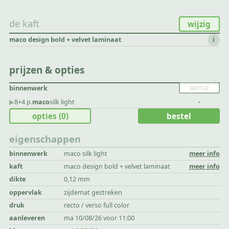
de kaft
wijzig
maco design bold + velvet laminaat
i
prijzen & opties
binnenwerk
▶︎
8+4 p.
maco
silk light
-
opties
(0)
bestel
eigenschappen
binnenwerk
maco silk light
meer info
kaft
maco design bold + velvet laminaat
meer info
dikte
0,12 mm
oppervlak
zijdemat gestreken
druk
recto / verso full color
aanleveren
ma 10/08/26 voor 11:00