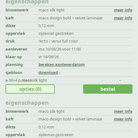
eigenschappen
binnenwerk
maco silk light
meer info
kaft
maco design bold + velvet laminaat
meer info
dikte
0,12 mm
oppervlak
zijdemat gestreken
druk
recto / verso full color
aanleveren
ma 10/08/26 voor 11:00
klaar op
vr 14/08/26
planning
bereken aanleverdatum
sjabloon
download
▶︎
36+4 p.
maco
silk light
-
opties
(0)
bestel
eigenschappen
binnenwerk
maco silk light
meer info
kaft
maco design bold + velvet laminaat
meer info
dikte
0,12 mm
oppervlak
zijdemat gestreken