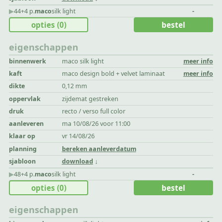
▶︎
44+4 p.
maco
silk light
-
opties
(0)
bestel
eigenschappen
binnenwerk
maco silk light
meer info
kaft
maco design bold + velvet laminaat
meer info
dikte
0,12 mm
oppervlak
zijdemat gestreken
druk
recto / verso full color
aanleveren
ma 10/08/26 voor 11:00
klaar op
vr 14/08/26
planning
bereken aanleverdatum
sjabloon
download
▶︎
48+4 p.
maco
silk light
-
opties
(0)
bestel
eigenschappen