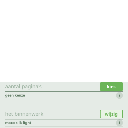
aantal pagina's
kies
geen keuze
i
het binnenwerk
wijzig
maco silk light
i