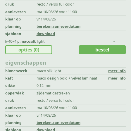
druk
recto / verso full color
aanleveren
ma 10/08/26 voor 11:00
klaar op
vr 14/08/26
planning
bereken aanleverdatum
sjabloon
download
▶︎
40+4 p.
maco
silk light
-
opties
(0)
bestel
eigenschappen
binnenwerk
maco silk light
meer info
kaft
maco design bold + velvet laminaat
meer info
dikte
0,12 mm
oppervlak
zijdemat gestreken
druk
recto / verso full color
aanleveren
ma 10/08/26 voor 11:00
klaar op
vr 14/08/26
planning
bereken aanleverdatum
sjabloon
download