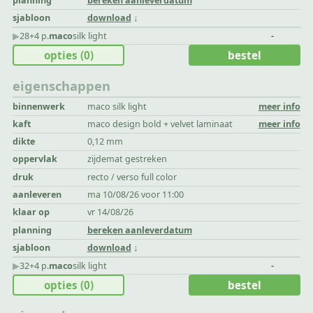
planning
bereken aanleverdatum
sjabloon
download
▶︎
28+4 p.
maco
silk light
-
opties
(0)
bestel
eigenschappen
binnenwerk
maco silk light
meer info
kaft
maco design bold + velvet laminaat
meer info
dikte
0,12 mm
oppervlak
zijdemat gestreken
druk
recto / verso full color
aanleveren
ma 10/08/26 voor 11:00
klaar op
vr 14/08/26
planning
bereken aanleverdatum
sjabloon
download
▶︎
32+4 p.
maco
silk light
-
opties
(0)
bestel