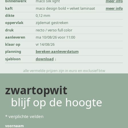
binnenwerk
maco silk light
meer info
kaft
maco design bold + velvet laminaat
meer info
dikte
0,12 mm
oppervlak
zijdemat gestreken
druk
recto / verso full color
aanleveren
ma 10/08/26 voor 11:00
klaar op
vr 14/08/26
planning
bereken aanleverdatum
sjabloon
download
alle vermelde prijzen zijn in euro en exclusief btw
zwartopwit
blijf op de hoogte
*
verplichte velden
voornaam