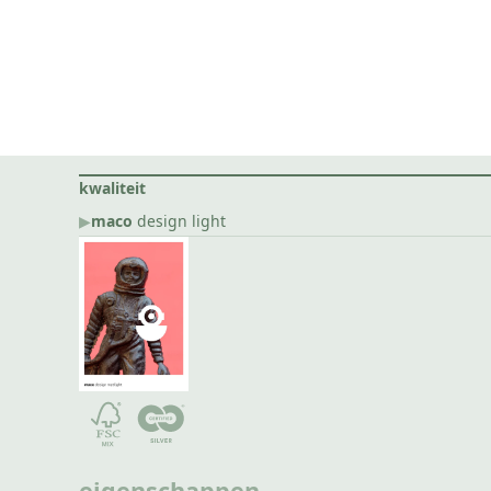
kwaliteit
▶︎
maco
design light
eigenschappen