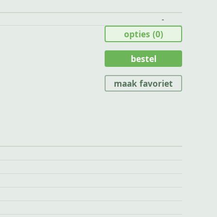
-
opties
(0)
bestel
maak favoriet