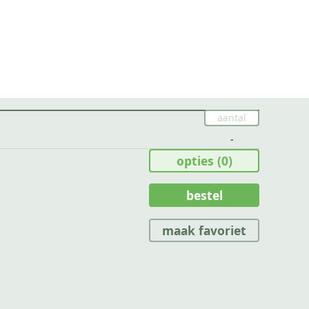
-
opties
(0)
bestel
maak favoriet