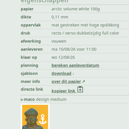
papier
arctic volume white 100g
dikte
0,11 mm
oppervlak
mat gestreken met hoge opdikking
druk
recto / verso dubbelzijdig full color
afwerking
vouwen
aanleveren
ma 10/08/26 voor 11:00
klaar op
wo 12/08/26
planning
bereken aanleverdatum
sjabloon
download
meer info
over dit papier
directe link
kopieer link
▶︎
maco
design medium