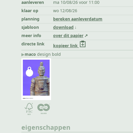
aanleveren
ma 10/08/26 voor 11:00
klaar op
wo 12/08/26
planning
bereken aanleverdatum
sjabloon
download
meer info
over dit papier
directe link
kopieer link
▶︎
maco
design bold
eigenschappen