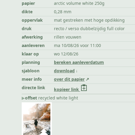
papier
arctic volume white 250g
dikte
0,28 mm
oppervlak
mat gestreken met hoge opdikking
druk
recto / verso dubbelzijdig full color
afwerking
rillen vouwen
aanleveren
ma 10/08/26 voor 11:00
klaar op
wo 12/08/26
planning
bereken aanleverdatum
sjabloon
download
meer info
over dit papier
directe link
kopieer link
▶︎
offset
recycled white light