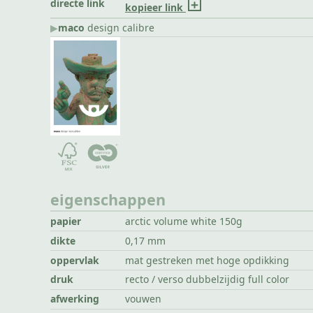
directe link
kopieer link
▶︎
maco
design calibre
eigenschappen
papier
arctic volume white 150g
dikte
0,17 mm
oppervlak
mat gestreken met hoge opdikking
druk
recto / verso dubbelzijdig full color
afwerking
vouwen