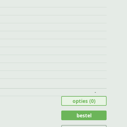
-
opties
(0)
bestel