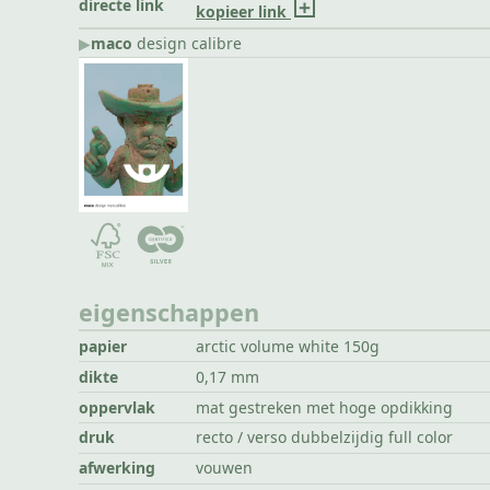
directe link
kopieer link
▶︎
maco
design calibre
eigenschappen
papier
arctic volume white 150g
dikte
0,17 mm
oppervlak
mat gestreken met hoge opdikking
druk
recto / verso dubbelzijdig full color
afwerking
vouwen