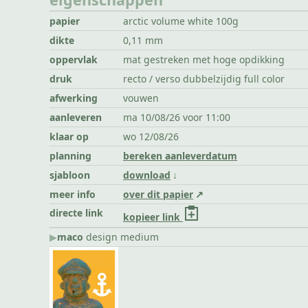
papier
arctic volume white 100g
dikte
0,11 mm
oppervlak
mat gestreken met hoge opdikking
druk
recto / verso dubbelzijdig full color
afwerking
vouwen
aanleveren
ma 10/08/26 voor 11:00
klaar op
wo 12/08/26
planning
bereken aanleverdatum
sjabloon
download
meer info
over dit papier
directe link
kopieer link
▶︎
maco
design medium