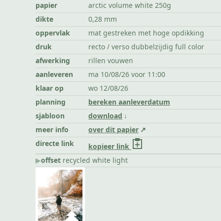
papier
arctic volume white 250g
dikte
0,28 mm
oppervlak
mat gestreken met hoge opdikking
druk
recto / verso dubbelzijdig full color
afwerking
rillen vouwen
aanleveren
ma 10/08/26 voor 11:00
klaar op
wo 12/08/26
planning
bereken aanleverdatum
sjabloon
download
meer info
over dit papier
directe link
kopieer link
▶︎
offset
recycled white light