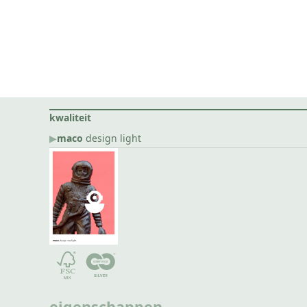
kwaliteit
▶︎
maco
design light
eigenschappen