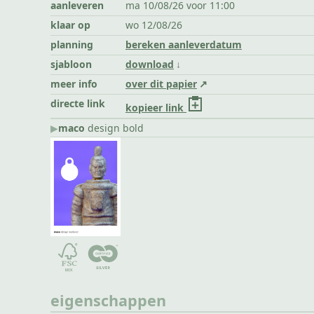
aanleveren
ma 10/08/26 voor 11:00
klaar op
wo 12/08/26
planning
bereken aanleverdatum
sjabloon
download
meer info
over dit papier
directe link
kopieer link
▶︎
maco
design bold
eigenschappen