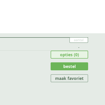
-
opties
(0)
bestel
maak favoriet