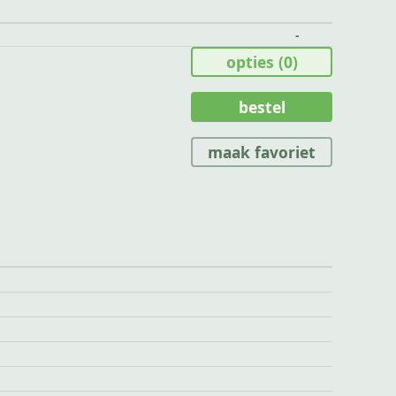
-
opties
(0)
bestel
maak favoriet