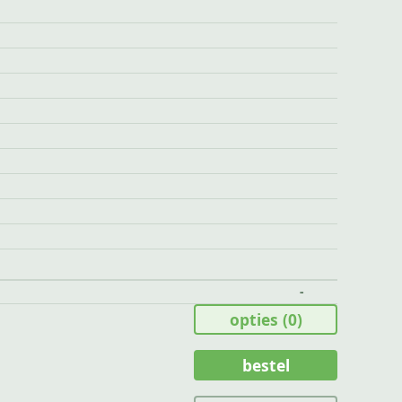
-
opties
(0)
bestel