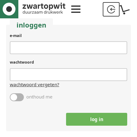
inloggen
gebruikersnaam
e-mail
(laat
leeg
als
je
wachtwoord
een
mens
bent)
wachtwoord vergeten?
onthoud me