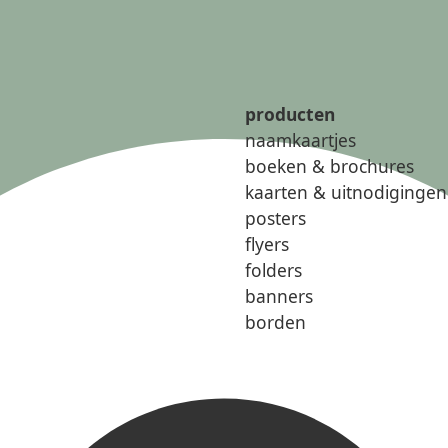
producten
naamkaartjes
boeken & brochures
kaarten & uitnodigingen
posters
flyers
folders
banners
borden