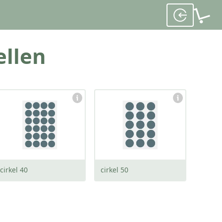
ellen
afmeting:
afmeting:
40 x 40 mm
50 x 50 mm
cirkel 40
cirkel 50