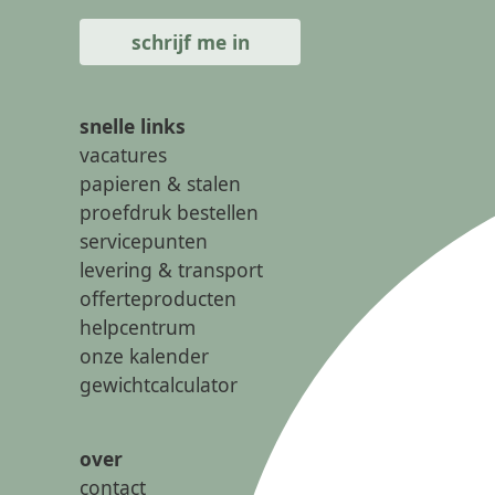
snelle links
vacatures
papieren & stalen
proefdruk bestellen
servicepunten
levering & transport
offerteproducten
helpcentrum
onze kalender
gewichtcalculator
over
contact