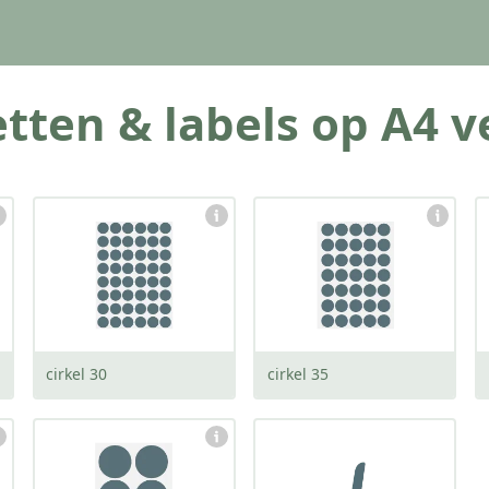
tten & labels op A4 v
afmeting:
afmeting:
30 x 30 mm
35 x 35 mm
cirkel 30
cirkel 35
afmeting:
90 x 90 mm