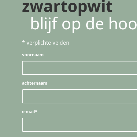
zwartopwit
blijf op de ho
*
verplichte velden
voornaam
achternaam
e-mail
*