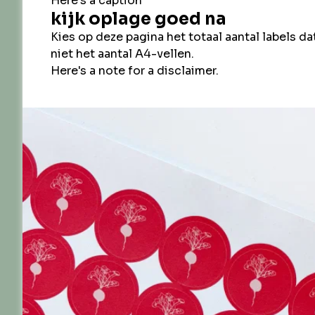
blijf op de ho
*
verplichte velden
voornaam
achternaam
e-mail
*