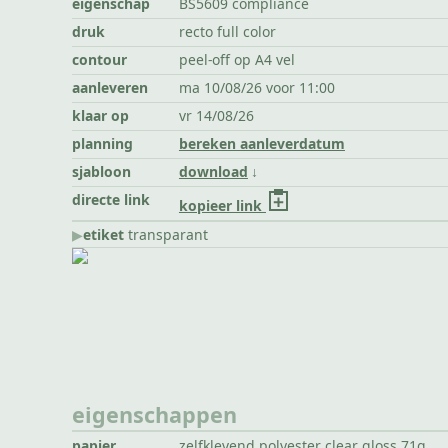
eigenschap
BS5609 compliance
druk
recto full color
contour
peel-off op A4 vel
aanleveren
ma 10/08/26 voor 11:00
klaar op
vr 14/08/26
planning
bereken aanleverdatum
sjabloon
download
directe link
kopieer link
▶︎
etiket
transparant
eigenschappen
papier
zelfklevend polyester clear gloss 71g