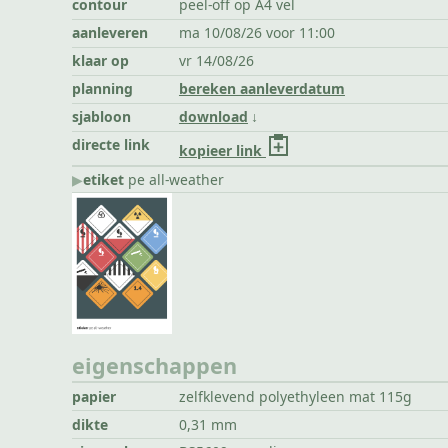
contour
peel-off op A4 vel
aanleveren
ma 10/08/26 voor 11:00
klaar op
vr 14/08/26
planning
bereken aanleverdatum
sjabloon
download
directe link
kopieer link
▶︎
etiket
pe all-weather
eigenschappen
papier
zelfklevend polyethyleen mat 115g
dikte
0,31 mm