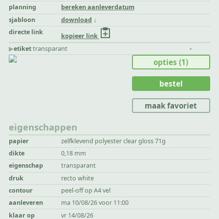
planning
bereken aanleverdatum
sjabloon
download
directe link
kopieer link
▶︎
etiket
transparant
-
opties
(1)
bestel
maak favoriet
eigenschappen
papier
zelfklevend polyester clear gloss 71g
dikte
0,18 mm
eigenschap
transparant
druk
recto white
contour
peel-off op A4 vel
aanleveren
ma 10/08/26 voor 11:00
klaar op
vr 14/08/26