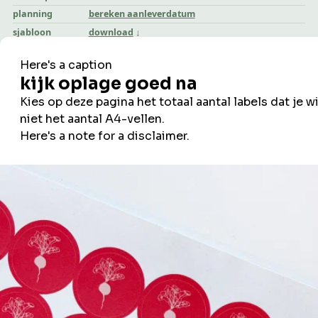
planning
bereken aanleverdatum
sjabloon
download
directe link
kopieer link
alle vermelde prijzen zijn in euro en exclusief btw
zwartopwit
blijf op de hoogte
*
verplichte velden
voornaam
achternaam