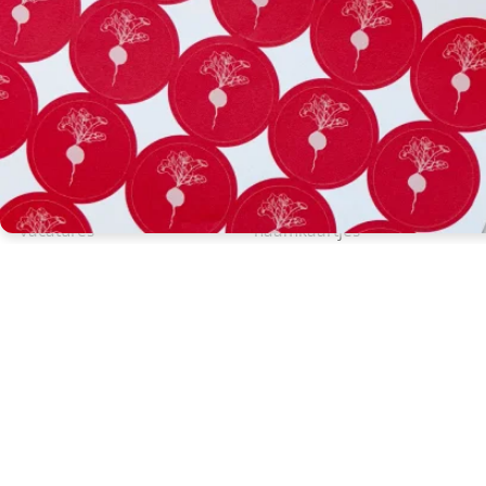
e-mail
*
snelle links
producten
vacatures
naamkaartjes
papieren & stalen
boeken & brochures
proefdruk bestellen
kaarten & uitnodigingen
servicepunten
posters
levering & transport
flyers
offerteproducten
folders
helpcentrum
banners
onze kalender
borden
gewichtcalculator
over