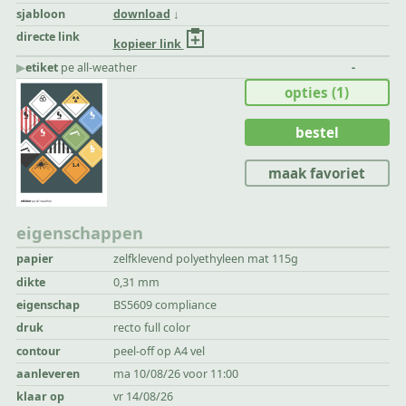
sjabloon
download
directe link
kopieer link
▶︎
etiket
pe all-weather
-
opties
(1)
bestel
maak favoriet
eigenschappen
papier
zelfklevend polyethyleen mat 115g
dikte
0,31 mm
eigenschap
BS5609 compliance
druk
recto full color
contour
peel-off op A4 vel
aanleveren
ma 10/08/26 voor 11:00
klaar op
vr 14/08/26