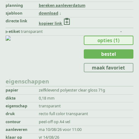
planning
bereken aanleverdatum
sjabloon
download
directe link
kopieer link
▶︎
etiket
transparant
-
opties
(1)
bestel
maak favoriet
eigenschappen
papier
zelfklevend polyester clear gloss 71g
dikte
0,18 mm
eigenschap
transparant
druk
recto full color transparant
contour
peel-off op A4 vel
aanleveren
ma 10/08/26 voor 11:00
klaar op
vr 14/08/26