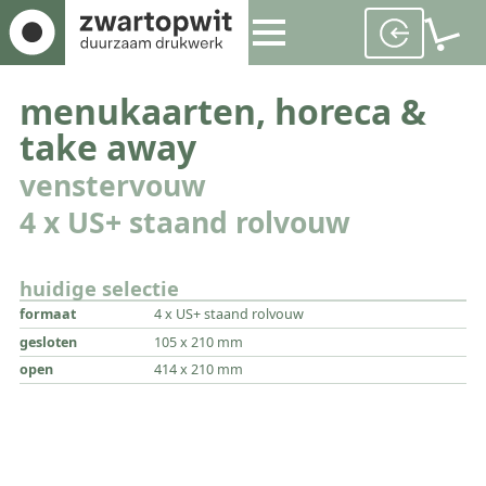
menukaarten, horeca &
take away
venstervouw
4 x US+ staand rolvouw
huidige selectie
formaat
4 x US+ staand rolvouw
gesloten
105 x 210 mm
open
414 x 210 mm