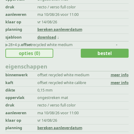
druk
recto / verso full color
aanleveren
ma 10/08/26 voor 11:00
klaar op
vr 14/08/26
planning
bereken aanleverdatum
sjabloon
download
▶︎
28+4 p.
offset
recycled white medium
-
opties
(0)
bestel
eigenschappen
binnenwerk
offset recycled white medium
meer info
kaft
offset recycled white calibre
meer info
dikte
0,15 mm
oppervlak
ongestreken mat
druk
recto / verso full color
aanleveren
ma 10/08/26 voor 11:00
klaar op
vr 14/08/26
planning
bereken aanleverdatum