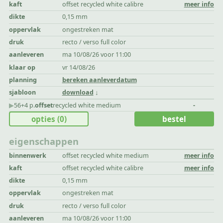
kaft
offset recycled white calibre
meer info
dikte
0,15 mm
oppervlak
ongestreken mat
druk
recto / verso full color
aanleveren
ma 10/08/26 voor 11:00
klaar op
vr 14/08/26
planning
bereken aanleverdatum
sjabloon
download
▶︎
56+4 p.
offset
recycled white medium
-
opties
(0)
bestel
eigenschappen
binnenwerk
offset recycled white medium
meer info
kaft
offset recycled white calibre
meer info
dikte
0,15 mm
oppervlak
ongestreken mat
druk
recto / verso full color
aanleveren
ma 10/08/26 voor 11:00