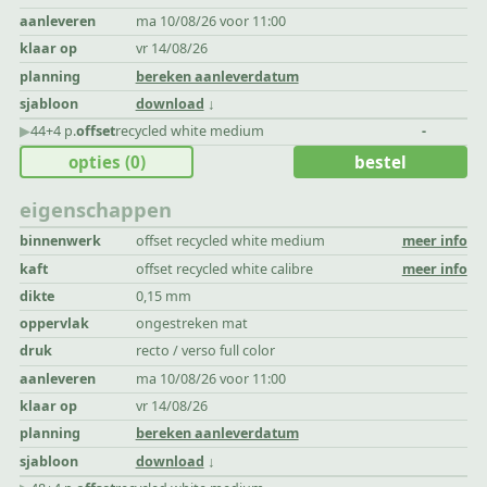
aanleveren
ma 10/08/26 voor 11:00
klaar op
vr 14/08/26
planning
bereken aanleverdatum
sjabloon
download
▶︎
44+4 p.
offset
recycled white medium
-
opties
(0)
bestel
eigenschappen
binnenwerk
offset recycled white medium
meer info
kaft
offset recycled white calibre
meer info
dikte
0,15 mm
oppervlak
ongestreken mat
druk
recto / verso full color
aanleveren
ma 10/08/26 voor 11:00
klaar op
vr 14/08/26
planning
bereken aanleverdatum
sjabloon
download