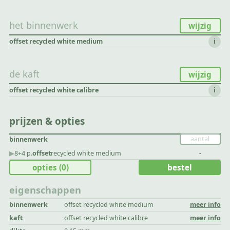
het binnenwerk
wijzig
offset recycled white medium
i
de kaft
wijzig
offset recycled white calibre
i
prijzen & opties
binnenwerk
▶︎
8+4 p.
offset
recycled white medium
-
opties
(0)
bestel
eigenschappen
binnenwerk
offset recycled white medium
meer info
kaft
offset recycled white calibre
meer info