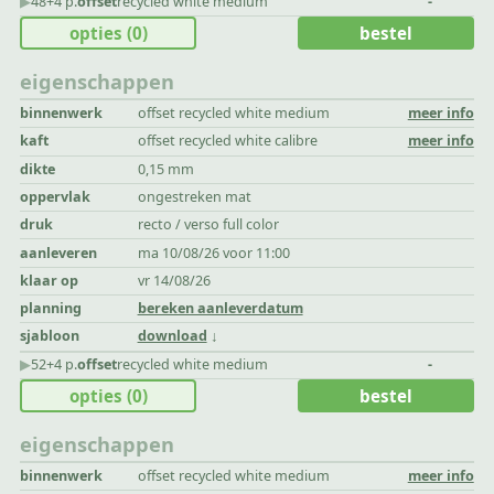
▶︎
48+4 p.
offset
recycled white medium
-
opties
(0)
bestel
eigenschappen
binnenwerk
offset recycled white medium
meer info
kaft
offset recycled white calibre
meer info
dikte
0,15 mm
oppervlak
ongestreken mat
druk
recto / verso full color
aanleveren
ma 10/08/26 voor 11:00
klaar op
vr 14/08/26
planning
bereken aanleverdatum
sjabloon
download
▶︎
52+4 p.
offset
recycled white medium
-
opties
(0)
bestel
eigenschappen
binnenwerk
offset recycled white medium
meer info