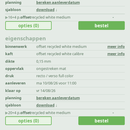
planning
bereken aanleverdatum
sjabloon
download
▶︎
16+4 p.
offset
recycled white medium
-
opties
(0)
bestel
eigenschappen
binnenwerk
offset recycled white medium
meer info
kaft
offset recycled white calibre
meer info
dikte
0,15 mm
oppervlak
ongestreken mat
druk
recto / verso full color
aanleveren
ma 10/08/26 voor 11:00
klaar op
vr 14/08/26
planning
bereken aanleverdatum
sjabloon
download
▶︎
20+4 p.
offset
recycled white medium
-
opties
(0)
bestel