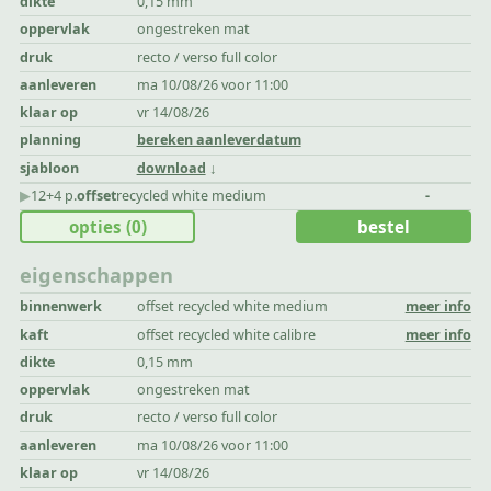
dikte
0,15 mm
oppervlak
ongestreken mat
druk
recto / verso full color
aanleveren
ma 10/08/26 voor 11:00
klaar op
vr 14/08/26
planning
bereken aanleverdatum
sjabloon
download
▶︎
12+4 p.
offset
recycled white medium
-
opties
(0)
bestel
eigenschappen
binnenwerk
offset recycled white medium
meer info
kaft
offset recycled white calibre
meer info
dikte
0,15 mm
oppervlak
ongestreken mat
druk
recto / verso full color
aanleveren
ma 10/08/26 voor 11:00
klaar op
vr 14/08/26