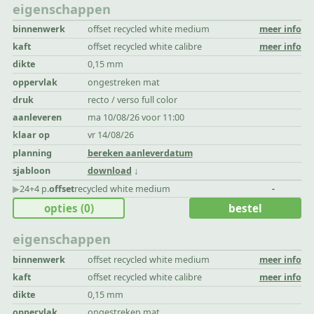
eigenschappen
binnenwerk
offset recycled white medium
meer info
kaft
offset recycled white calibre
meer info
dikte
0,15 mm
oppervlak
ongestreken mat
druk
recto / verso full color
aanleveren
ma 10/08/26 voor 11:00
klaar op
vr 14/08/26
planning
bereken aanleverdatum
sjabloon
download
▶︎
24+4 p.
offset
recycled white medium
-
opties
(0)
bestel
eigenschappen
binnenwerk
offset recycled white medium
meer info
kaft
offset recycled white calibre
meer info
dikte
0,15 mm
oppervlak
ongestreken mat