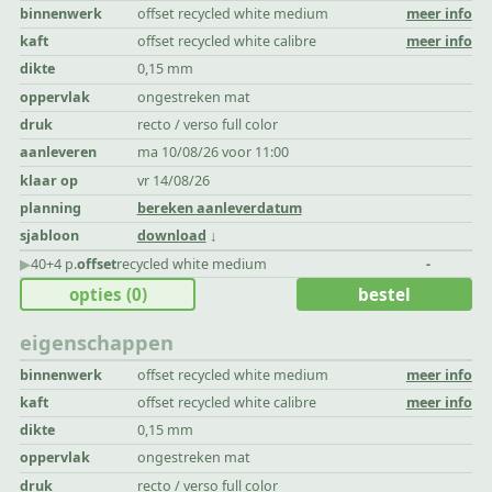
binnenwerk
offset recycled white medium
meer info
kaft
offset recycled white calibre
meer info
dikte
0,15 mm
oppervlak
ongestreken mat
druk
recto / verso full color
aanleveren
ma 10/08/26 voor 11:00
klaar op
vr 14/08/26
planning
bereken aanleverdatum
sjabloon
download
▶︎
40+4 p.
offset
recycled white medium
-
opties
(0)
bestel
eigenschappen
binnenwerk
offset recycled white medium
meer info
kaft
offset recycled white calibre
meer info
dikte
0,15 mm
oppervlak
ongestreken mat
druk
recto / verso full color