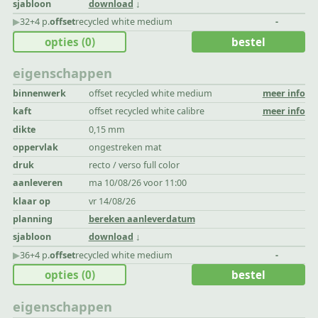
sjabloon
download
▶︎
32+4 p.
offset
recycled white medium
-
opties
(0)
bestel
eigenschappen
binnenwerk
offset recycled white medium
meer info
kaft
offset recycled white calibre
meer info
dikte
0,15 mm
oppervlak
ongestreken mat
druk
recto / verso full color
aanleveren
ma 10/08/26 voor 11:00
klaar op
vr 14/08/26
planning
bereken aanleverdatum
sjabloon
download
▶︎
36+4 p.
offset
recycled white medium
-
opties
(0)
bestel
eigenschappen