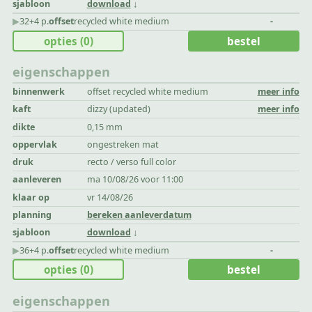
sjabloon
download
▶︎
32+4 p.
offset
recycled white medium
-
opties
(0)
bestel
eigenschappen
binnenwerk
offset recycled white medium
meer info
kaft
dizzy (updated)
meer info
dikte
0,15 mm
oppervlak
ongestreken mat
druk
recto / verso full color
aanleveren
ma 10/08/26 voor 11:00
klaar op
vr 14/08/26
planning
bereken aanleverdatum
sjabloon
download
▶︎
36+4 p.
offset
recycled white medium
-
opties
(0)
bestel
eigenschappen