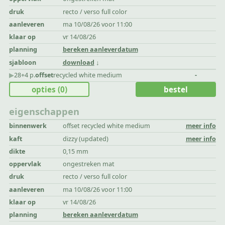
druk
recto / verso full color
aanleveren
ma 10/08/26 voor 11:00
klaar op
vr 14/08/26
planning
bereken aanleverdatum
sjabloon
download
▶︎
28+4 p.
offset
recycled white medium
-
opties
(0)
bestel
eigenschappen
binnenwerk
offset recycled white medium
meer info
kaft
dizzy (updated)
meer info
dikte
0,15 mm
oppervlak
ongestreken mat
druk
recto / verso full color
aanleveren
ma 10/08/26 voor 11:00
klaar op
vr 14/08/26
planning
bereken aanleverdatum