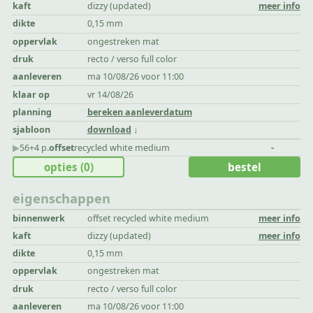
kaft
dizzy (updated)
meer info
dikte
0,15 mm
oppervlak
ongestreken mat
druk
recto / verso full color
aanleveren
ma 10/08/26 voor 11:00
klaar op
vr 14/08/26
planning
bereken aanleverdatum
sjabloon
download
▶︎
56+4 p.
offset
recycled white medium
-
opties
(0)
bestel
eigenschappen
binnenwerk
offset recycled white medium
meer info
kaft
dizzy (updated)
meer info
dikte
0,15 mm
oppervlak
ongestreken mat
druk
recto / verso full color
aanleveren
ma 10/08/26 voor 11:00