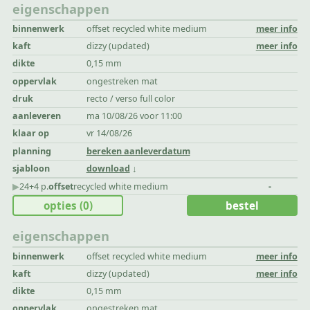
eigenschappen
binnenwerk
offset recycled white medium
meer info
kaft
dizzy (updated)
meer info
dikte
0,15 mm
oppervlak
ongestreken mat
druk
recto / verso full color
aanleveren
ma 10/08/26 voor 11:00
klaar op
vr 14/08/26
planning
bereken aanleverdatum
sjabloon
download
▶︎
24+4 p.
offset
recycled white medium
-
opties
(0)
bestel
eigenschappen
binnenwerk
offset recycled white medium
meer info
kaft
dizzy (updated)
meer info
dikte
0,15 mm
oppervlak
ongestreken mat