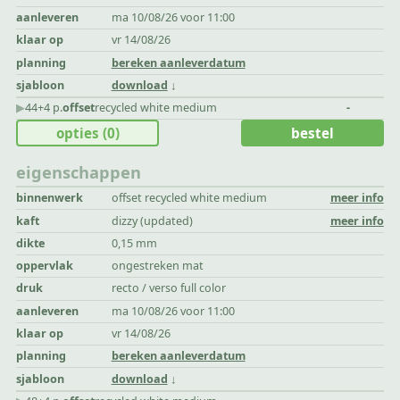
aanleveren
ma 10/08/26 voor 11:00
klaar op
vr 14/08/26
planning
bereken aanleverdatum
sjabloon
download
▶︎
44+4 p.
offset
recycled white medium
-
opties
(0)
bestel
eigenschappen
binnenwerk
offset recycled white medium
meer info
kaft
dizzy (updated)
meer info
dikte
0,15 mm
oppervlak
ongestreken mat
druk
recto / verso full color
aanleveren
ma 10/08/26 voor 11:00
klaar op
vr 14/08/26
planning
bereken aanleverdatum
sjabloon
download