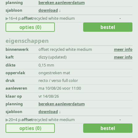
planning
bereken aanleverdatum
sjabloon
download
▶︎
16+4 p.
offset
recycled white medium
-
opties
(0)
bestel
eigenschappen
binnenwerk
offset recycled white medium
meer info
kaft
dizzy (updated)
meer info
dikte
0,15 mm
oppervlak
ongestreken mat
druk
recto / verso full color
aanleveren
ma 10/08/26 voor 11:00
klaar op
vr 14/08/26
planning
bereken aanleverdatum
sjabloon
download
▶︎
20+4 p.
offset
recycled white medium
-
opties
(0)
bestel