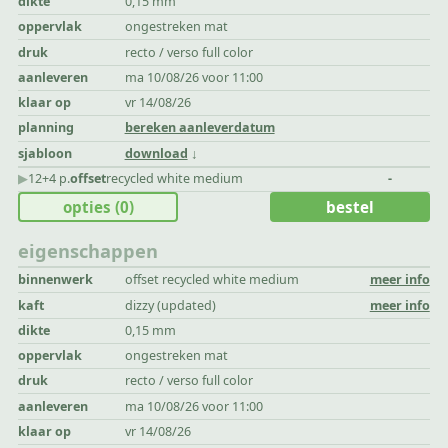
dikte
0,15 mm
oppervlak
ongestreken mat
druk
recto / verso full color
aanleveren
ma 10/08/26 voor 11:00
klaar op
vr 14/08/26
planning
bereken aanleverdatum
sjabloon
download
▶︎
12+4 p.
offset
recycled white medium
-
opties
(0)
bestel
eigenschappen
binnenwerk
offset recycled white medium
meer info
kaft
dizzy (updated)
meer info
dikte
0,15 mm
oppervlak
ongestreken mat
druk
recto / verso full color
aanleveren
ma 10/08/26 voor 11:00
klaar op
vr 14/08/26