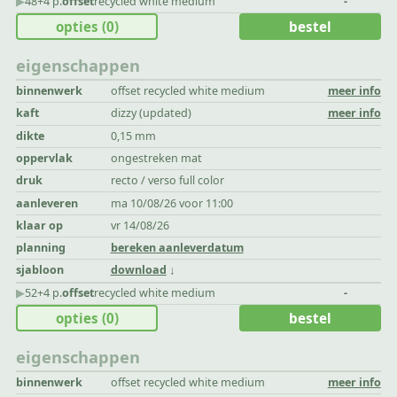
▶︎
48+4 p.
offset
recycled white medium
-
opties
(0)
bestel
eigenschappen
binnenwerk
offset recycled white medium
meer info
kaft
dizzy (updated)
meer info
dikte
0,15 mm
oppervlak
ongestreken mat
druk
recto / verso full color
aanleveren
ma 10/08/26 voor 11:00
klaar op
vr 14/08/26
planning
bereken aanleverdatum
sjabloon
download
▶︎
52+4 p.
offset
recycled white medium
-
opties
(0)
bestel
eigenschappen
binnenwerk
offset recycled white medium
meer info