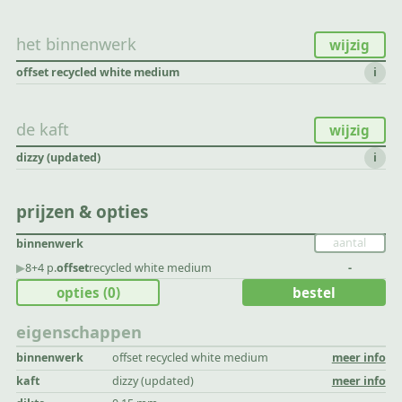
het binnenwerk
wijzig
offset recycled white medium
i
de kaft
wijzig
dizzy (updated)
i
prijzen & opties
binnenwerk
▶︎
8+4 p.
offset
recycled white medium
-
opties
(0)
bestel
eigenschappen
binnenwerk
offset recycled white medium
meer info
kaft
dizzy (updated)
meer info