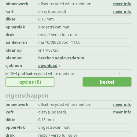
binnenwerk
offset recycled white medium
meer info
kaft
dizzy (updated)
meer info
dikte
0,15 mm
oppervlak
ongestreken mat
druk
recto / verso full color
aanleveren
ma 10/08/26 voor 11:00
klaar op
vr 14/08/26
planning
bereken aanleverdatum
sjabloon
download
▶︎
40+4 p.
offset
recycled white medium
-
opties
(0)
bestel
eigenschappen
binnenwerk
offset recycled white medium
meer info
kaft
dizzy (updated)
meer info
dikte
0,15 mm
oppervlak
ongestreken mat
druk
recto / verso full color