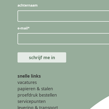
achternaam
e-mail
*
snelle links
vacatures
papieren & stalen
proefdruk bestellen
servicepunten
levering & transport