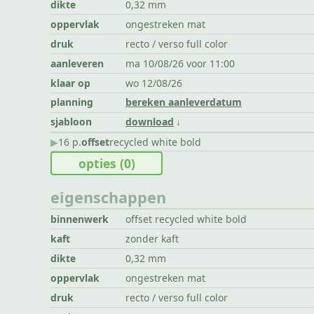
dikte
0,32 mm
oppervlak
ongestreken mat
druk
recto / verso full color
aanleveren
ma 10/08/26 voor 11:00
klaar op
wo 12/08/26
planning
bereken aanleverdatum
sjabloon
download
▶︎
16 p.
offset
recycled white bold
opties
(0)
eigenschappen
binnenwerk
offset recycled white bold
kaft
zonder kaft
dikte
0,32 mm
oppervlak
ongestreken mat
druk
recto / verso full color