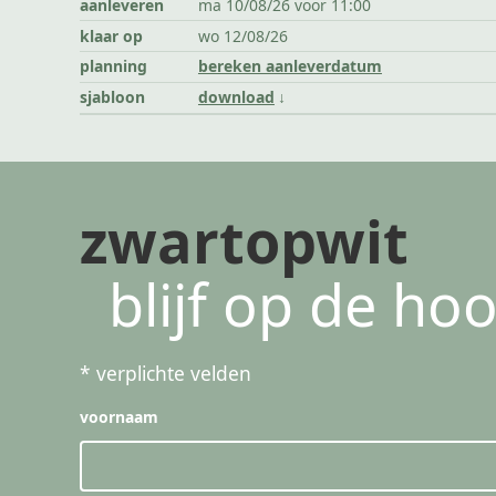
aanleveren
ma 10/08/26 voor 11:00
klaar op
wo 12/08/26
planning
bereken aanleverdatum
sjabloon
download
zwartopwit
blijf op de ho
*
verplichte velden
voornaam