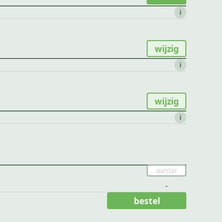
i
wijzig
i
wijzig
i
-
bestel