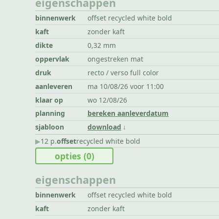
eigenschappen
binnenwerk
offset recycled white bold
kaft
zonder kaft
dikte
0,32 mm
oppervlak
ongestreken mat
druk
recto / verso full color
aanleveren
ma 10/08/26 voor 11:00
klaar op
wo 12/08/26
planning
bereken aanleverdatum
sjabloon
download
▶︎
12 p.
offset
recycled white bold
opties
(0)
eigenschappen
binnenwerk
offset recycled white bold
kaft
zonder kaft