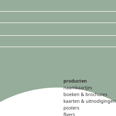
producten
naamkaartjes
boeken & brochures
kaarten & uitnodigingen
posters
flyers