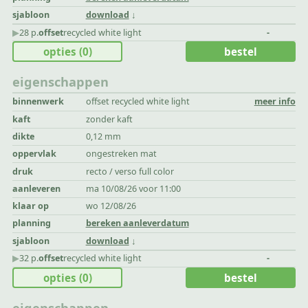
sjabloon
download
▶︎
28 p.
offset
recycled white light
-
opties
(0)
bestel
eigenschappen
binnenwerk
offset recycled white light
meer info
kaft
zonder kaft
dikte
0,12 mm
oppervlak
ongestreken mat
druk
recto / verso full color
aanleveren
ma 10/08/26 voor 11:00
klaar op
wo 12/08/26
planning
bereken aanleverdatum
sjabloon
download
▶︎
32 p.
offset
recycled white light
-
opties
(0)
bestel
eigenschappen