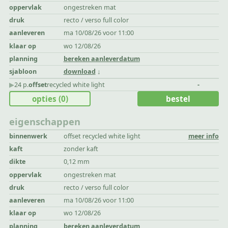
oppervlak
ongestreken mat
druk
recto / verso full color
aanleveren
ma 10/08/26 voor 11:00
klaar op
wo 12/08/26
planning
bereken aanleverdatum
sjabloon
download
▶︎
24 p.
offset
recycled white light
-
opties
(0)
bestel
eigenschappen
binnenwerk
offset recycled white light
meer info
kaft
zonder kaft
dikte
0,12 mm
oppervlak
ongestreken mat
druk
recto / verso full color
aanleveren
ma 10/08/26 voor 11:00
klaar op
wo 12/08/26
planning
bereken aanleverdatum