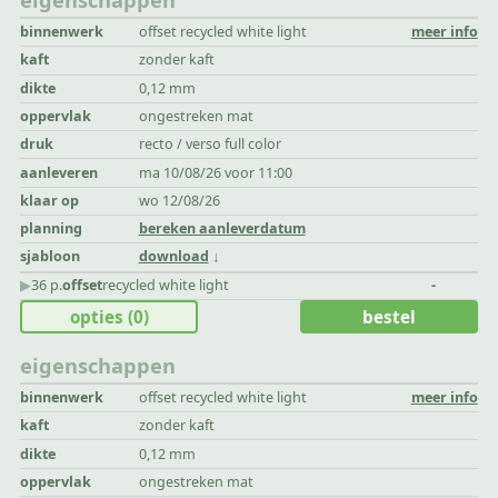
binnenwerk
offset recycled white light
meer info
kaft
zonder kaft
dikte
0,12 mm
oppervlak
ongestreken mat
druk
recto / verso full color
aanleveren
ma 10/08/26 voor 11:00
klaar op
wo 12/08/26
planning
bereken aanleverdatum
sjabloon
download
▶︎
36 p.
offset
recycled white light
-
opties
(0)
bestel
eigenschappen
binnenwerk
offset recycled white light
meer info
kaft
zonder kaft
dikte
0,12 mm
oppervlak
ongestreken mat