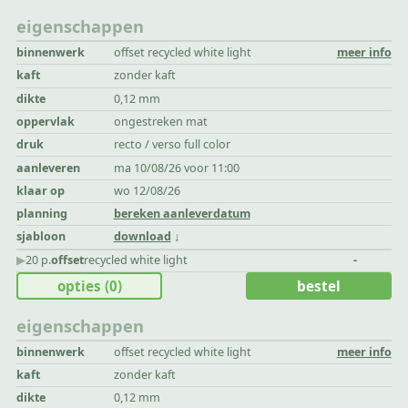
eigenschappen
binnenwerk
offset recycled white light
meer info
kaft
zonder kaft
dikte
0,12 mm
oppervlak
ongestreken mat
druk
recto / verso full color
aanleveren
ma 10/08/26 voor 11:00
klaar op
wo 12/08/26
planning
bereken aanleverdatum
sjabloon
download
▶︎
20 p.
offset
recycled white light
-
opties
(0)
bestel
eigenschappen
binnenwerk
offset recycled white light
meer info
kaft
zonder kaft
dikte
0,12 mm