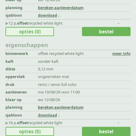
planning
bereken aanleverdatum
sjabloon
download
▶︎
12 p.
offset
recycled white light
-
opties
(0)
bestel
eigenschappen
binnenwerk
offset recycled white light
meer info
kaft
zonder kaft
dikte
0,12 mm
oppervlak
ongestreken mat
druk
recto / verso full color
aanleveren
ma 10/08/26 voor 11:00
klaar op
wo 12/08/26
planning
bereken aanleverdatum
sjabloon
download
▶︎
16 p.
offset
recycled white light
-
opties
(0)
bestel