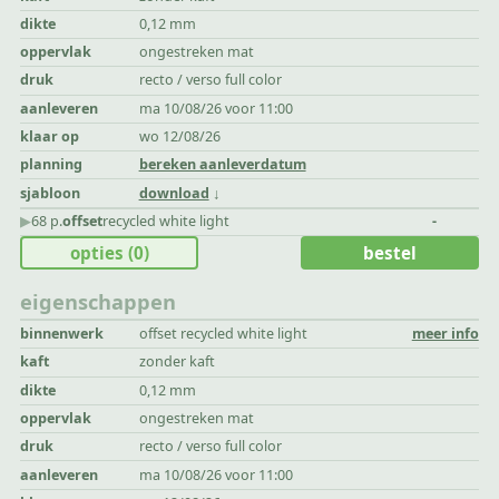
dikte
0,12 mm
oppervlak
ongestreken mat
druk
recto / verso full color
aanleveren
ma 10/08/26 voor 11:00
klaar op
wo 12/08/26
planning
bereken aanleverdatum
sjabloon
download
▶︎
68 p.
offset
recycled white light
-
opties
(0)
bestel
eigenschappen
binnenwerk
offset recycled white light
meer info
kaft
zonder kaft
dikte
0,12 mm
oppervlak
ongestreken mat
druk
recto / verso full color
aanleveren
ma 10/08/26 voor 11:00