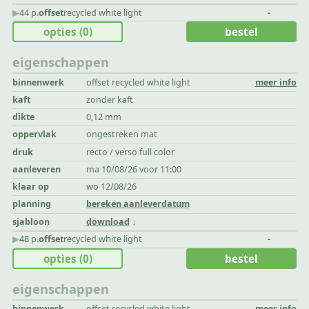
▶︎
44 p.
offset
recycled white light
-
opties
(0)
bestel
eigenschappen
binnenwerk
offset recycled white light
meer info
kaft
zonder kaft
dikte
0,12 mm
oppervlak
ongestreken mat
druk
recto / verso full color
aanleveren
ma 10/08/26 voor 11:00
klaar op
wo 12/08/26
planning
bereken aanleverdatum
sjabloon
download
▶︎
48 p.
offset
recycled white light
-
opties
(0)
bestel
eigenschappen
binnenwerk
offset recycled white light
meer info