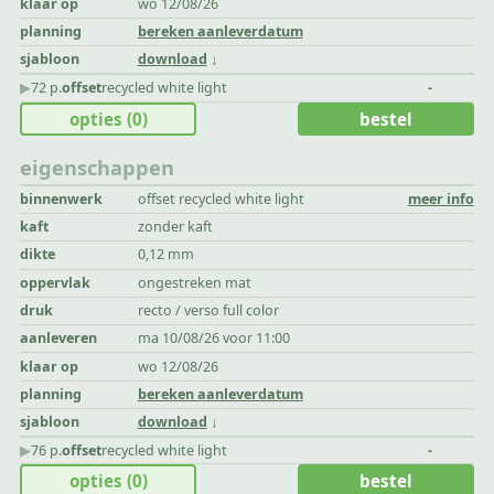
klaar op
wo 12/08/26
planning
bereken aanleverdatum
sjabloon
download
▶︎
72 p.
offset
recycled white light
-
opties
(0)
bestel
eigenschappen
binnenwerk
offset recycled white light
meer info
kaft
zonder kaft
dikte
0,12 mm
oppervlak
ongestreken mat
druk
recto / verso full color
aanleveren
ma 10/08/26 voor 11:00
klaar op
wo 12/08/26
planning
bereken aanleverdatum
sjabloon
download
▶︎
76 p.
offset
recycled white light
-
opties
(0)
bestel