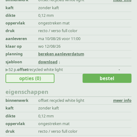
kaft
zonder kaft
dikte
0,12 mm
oppervlak
ongestreken mat
druk
recto / verso full color
aanleveren
ma 10/08/26 voor 11:00
klaar op
wo 12/08/26
planning
bereken aanleverdatum
sjabloon
download
▶︎
52 p.
offset
recycled white light
-
opties
(0)
bestel
eigenschappen
binnenwerk
offset recycled white light
meer info
kaft
zonder kaft
dikte
0,12 mm
oppervlak
ongestreken mat
druk
recto / verso full color