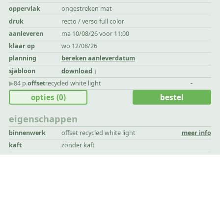
oppervlak
ongestreken mat
druk
recto / verso full color
aanleveren
ma 10/08/26 voor 11:00
klaar op
wo 12/08/26
planning
bereken aanleverdatum
sjabloon
download
▶︎
84 p.
offset
recycled white light
-
opties
(0)
bestel
eigenschappen
binnenwerk
offset recycled white light
meer info
kaft
zonder kaft
dikte
0,12 mm
oppervlak
ongestreken mat
druk
recto / verso full color
aanleveren
ma 10/08/26 voor 11:00
klaar op
wo 12/08/26
planning
bereken aanleverdatum