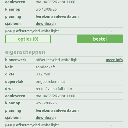
aanleveren
ma 10/08/26 voor 11:00
klaar op
wo 12/08/26
planning
bereken aanleverdatum
sjabloon
download
▶︎
56 p.
offset
recycled white light
-
opties
(0)
bestel
eigenschappen
binnenwerk
offset recycled white light
meer info
kaft
zonder kaft
dikte
0,12 mm
oppervlak
ongestreken mat
druk
recto / verso full color
aanleveren
ma 10/08/26 voor 11:00
klaar op
wo 12/08/26
planning
bereken aanleverdatum
sjabloon
download
▶︎
60 p.
offset
recycled white light
-