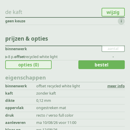
de kaft
wijzig
geen keuze
i
prijzen & opties
binnenwerk
▶︎
8 p.
offset
recycled white light
-
opties
(0)
bestel
eigenschappen
binnenwerk
offset recycled white light
meer info
kaft
zonder kaft
dikte
0,12 mm
oppervlak
ongestreken mat
druk
recto / verso full color
aanleveren
ma 10/08/26 voor 11:00
klaar op
wo 12/08/26