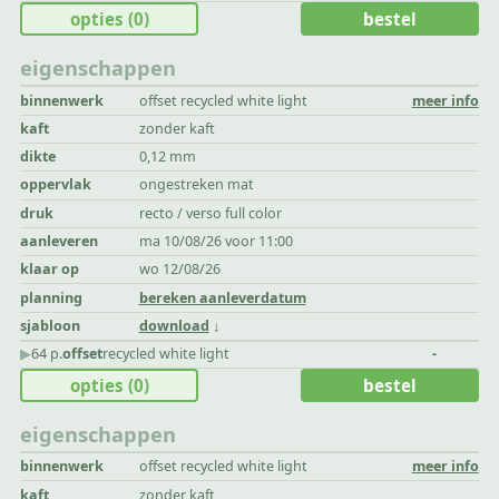
opties
(0)
bestel
eigenschappen
binnenwerk
offset recycled white light
meer info
kaft
zonder kaft
dikte
0,12 mm
oppervlak
ongestreken mat
druk
recto / verso full color
aanleveren
ma 10/08/26 voor 11:00
klaar op
wo 12/08/26
planning
bereken aanleverdatum
sjabloon
download
▶︎
64 p.
offset
recycled white light
-
opties
(0)
bestel
eigenschappen
binnenwerk
offset recycled white light
meer info
kaft
zonder kaft