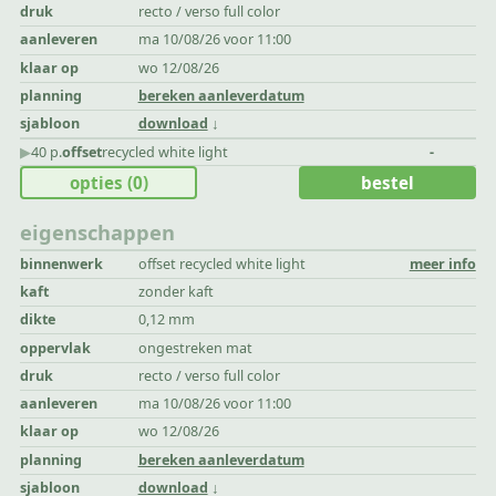
druk
recto / verso full color
aanleveren
ma 10/08/26 voor 11:00
klaar op
wo 12/08/26
planning
bereken aanleverdatum
sjabloon
download
▶︎
40 p.
offset
recycled white light
-
opties
(0)
bestel
eigenschappen
binnenwerk
offset recycled white light
meer info
kaft
zonder kaft
dikte
0,12 mm
oppervlak
ongestreken mat
druk
recto / verso full color
aanleveren
ma 10/08/26 voor 11:00
klaar op
wo 12/08/26
planning
bereken aanleverdatum
sjabloon
download