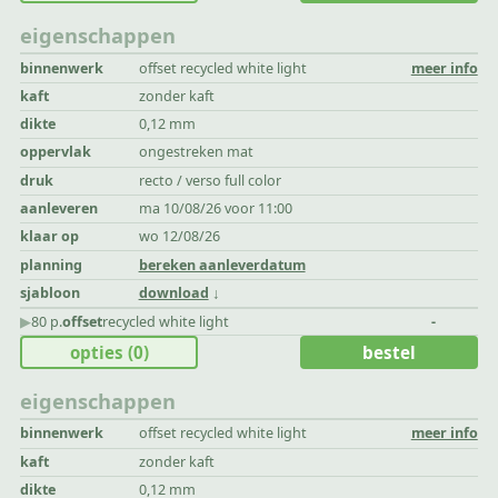
eigenschappen
binnenwerk
offset recycled white light
meer info
kaft
zonder kaft
dikte
0,12 mm
oppervlak
ongestreken mat
druk
recto / verso full color
aanleveren
ma 10/08/26 voor 11:00
klaar op
wo 12/08/26
planning
bereken aanleverdatum
sjabloon
download
▶︎
80 p.
offset
recycled white light
-
opties
(0)
bestel
eigenschappen
binnenwerk
offset recycled white light
meer info
kaft
zonder kaft
dikte
0,12 mm