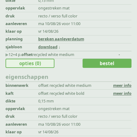
dikte
0,15 mm
oppervlak
ongestreken mat
druk
recto / verso full color
aanleveren
ma 10/08/26 voor 11:00
klaar op
vr 14/08/26
planning
bereken aanleverdatum
sjabloon
download
▶︎
12+4 p.
offset
recycled white medium
-
opties
(0)
bestel
eigenschappen
binnenwerk
offset recycled white medium
meer info
kaft
offset recycled white bold
meer info
dikte
0,15 mm
oppervlak
ongestreken mat
druk
recto / verso full color
aanleveren
ma 10/08/26 voor 11:00
klaar op
vr 14/08/26