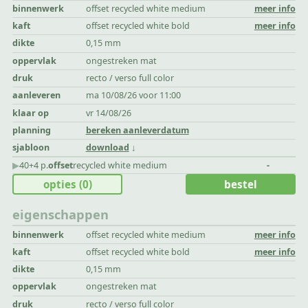
binnenwerk
offset recycled white medium
meer info
kaft
offset recycled white bold
meer info
dikte
0,15 mm
oppervlak
ongestreken mat
druk
recto / verso full color
aanleveren
ma 10/08/26 voor 11:00
klaar op
vr 14/08/26
planning
bereken aanleverdatum
sjabloon
download
▶︎
40+4 p.
offset
recycled white medium
-
opties
(0)
bestel
eigenschappen
binnenwerk
offset recycled white medium
meer info
kaft
offset recycled white bold
meer info
dikte
0,15 mm
oppervlak
ongestreken mat
druk
recto / verso full color