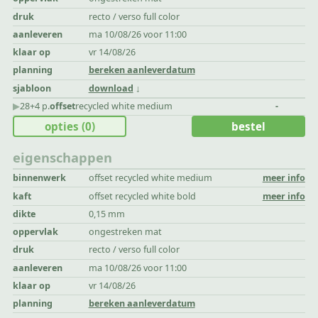
druk
recto / verso full color
aanleveren
ma 10/08/26 voor 11:00
klaar op
vr 14/08/26
planning
bereken aanleverdatum
sjabloon
download
▶︎
28+4 p.
offset
recycled white medium
-
opties
(0)
bestel
eigenschappen
binnenwerk
offset recycled white medium
meer info
kaft
offset recycled white bold
meer info
dikte
0,15 mm
oppervlak
ongestreken mat
druk
recto / verso full color
aanleveren
ma 10/08/26 voor 11:00
klaar op
vr 14/08/26
planning
bereken aanleverdatum