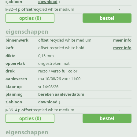
sjabloon
download
▶︎
32+4 p.
offset
recycled white medium
-
opties
(0)
bestel
eigenschappen
binnenwerk
offset recycled white medium
meer info
kaft
offset recycled white bold
meer info
dikte
0,15 mm
oppervlak
ongestreken mat
druk
recto / verso full color
aanleveren
ma 10/08/26 voor 11:00
klaar op
vr 14/08/26
planning
bereken aanleverdatum
sjabloon
download
▶︎
36+4 p.
offset
recycled white medium
-
opties
(0)
bestel
eigenschappen