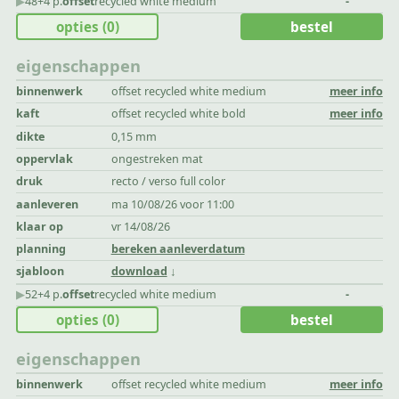
▶︎
48+4 p.
offset
recycled white medium
-
opties
(0)
bestel
eigenschappen
binnenwerk
offset recycled white medium
meer info
kaft
offset recycled white bold
meer info
dikte
0,15 mm
oppervlak
ongestreken mat
druk
recto / verso full color
aanleveren
ma 10/08/26 voor 11:00
klaar op
vr 14/08/26
planning
bereken aanleverdatum
sjabloon
download
▶︎
52+4 p.
offset
recycled white medium
-
opties
(0)
bestel
eigenschappen
binnenwerk
offset recycled white medium
meer info