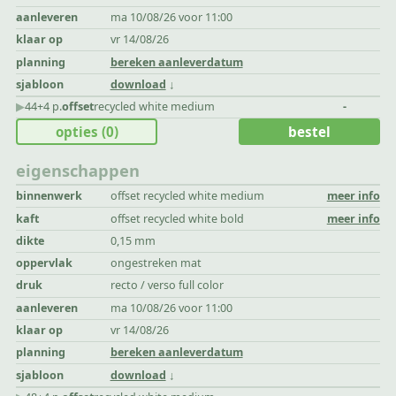
aanleveren
ma 10/08/26 voor 11:00
klaar op
vr 14/08/26
planning
bereken aanleverdatum
sjabloon
download
▶︎
44+4 p.
offset
recycled white medium
-
opties
(0)
bestel
eigenschappen
binnenwerk
offset recycled white medium
meer info
kaft
offset recycled white bold
meer info
dikte
0,15 mm
oppervlak
ongestreken mat
druk
recto / verso full color
aanleveren
ma 10/08/26 voor 11:00
klaar op
vr 14/08/26
planning
bereken aanleverdatum
sjabloon
download