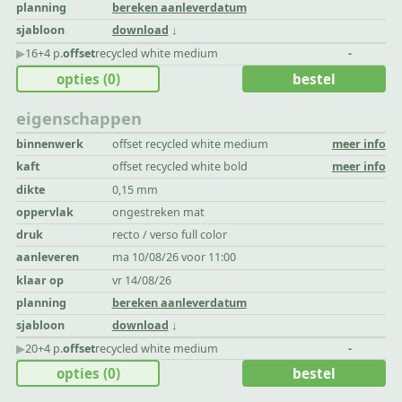
planning
bereken aanleverdatum
sjabloon
download
▶︎
16+4 p.
offset
recycled white medium
-
opties
(0)
bestel
eigenschappen
binnenwerk
offset recycled white medium
meer info
kaft
offset recycled white bold
meer info
dikte
0,15 mm
oppervlak
ongestreken mat
druk
recto / verso full color
aanleveren
ma 10/08/26 voor 11:00
klaar op
vr 14/08/26
planning
bereken aanleverdatum
sjabloon
download
▶︎
20+4 p.
offset
recycled white medium
-
opties
(0)
bestel