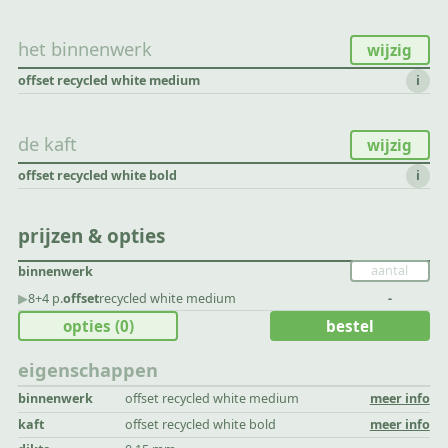
het binnenwerk
wijzig
offset recycled white medium
i
de kaft
wijzig
offset recycled white bold
i
prijzen & opties
binnenwerk
▶︎
8+4 p.
offset
recycled white medium
-
opties
(0)
bestel
eigenschappen
binnenwerk
offset recycled white medium
meer info
kaft
offset recycled white bold
meer info