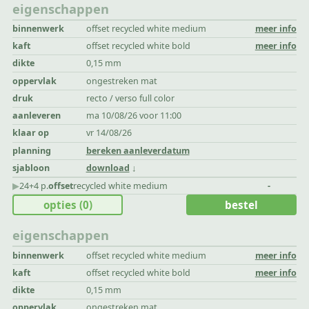
eigenschappen
binnenwerk
offset recycled white medium
meer info
kaft
offset recycled white bold
meer info
dikte
0,15 mm
oppervlak
ongestreken mat
druk
recto / verso full color
aanleveren
ma 10/08/26 voor 11:00
klaar op
vr 14/08/26
planning
bereken aanleverdatum
sjabloon
download
▶︎
24+4 p.
offset
recycled white medium
-
opties
(0)
bestel
eigenschappen
binnenwerk
offset recycled white medium
meer info
kaft
offset recycled white bold
meer info
dikte
0,15 mm
oppervlak
ongestreken mat