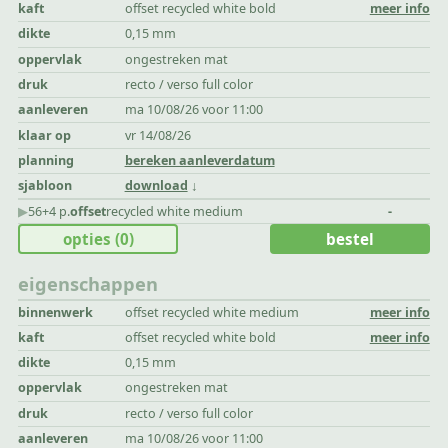
kaft
offset recycled white bold
meer info
dikte
0,15 mm
oppervlak
ongestreken mat
druk
recto / verso full color
aanleveren
ma 10/08/26 voor 11:00
klaar op
vr 14/08/26
planning
bereken aanleverdatum
sjabloon
download
▶︎
56+4 p.
offset
recycled white medium
-
opties
(0)
bestel
eigenschappen
binnenwerk
offset recycled white medium
meer info
kaft
offset recycled white bold
meer info
dikte
0,15 mm
oppervlak
ongestreken mat
druk
recto / verso full color
aanleveren
ma 10/08/26 voor 11:00