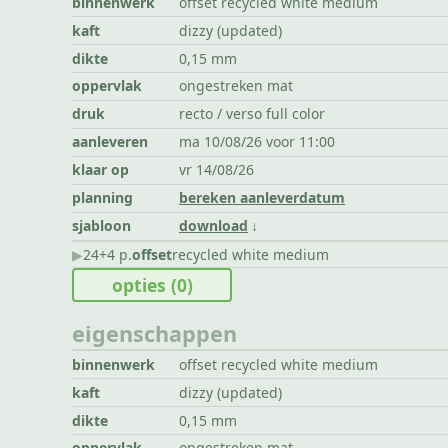
binnenwerk
offset recycled white medium
kaft
dizzy (updated)
dikte
0,15 mm
oppervlak
ongestreken mat
druk
recto / verso full color
aanleveren
ma 10/08/26 voor 11:00
klaar op
vr 14/08/26
planning
bereken aanleverdatum
sjabloon
download
▶︎
24+4 p.
offset
recycled white medium
opties
(0)
eigenschappen
binnenwerk
offset recycled white medium
kaft
dizzy (updated)
dikte
0,15 mm
oppervlak
ongestreken mat