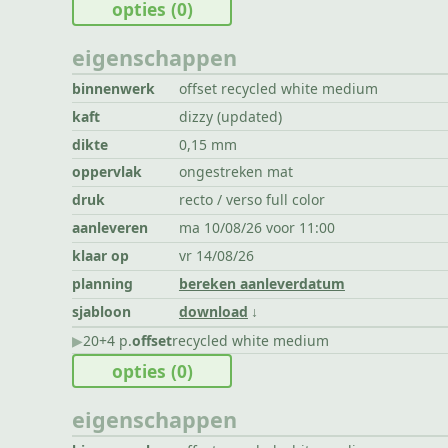
opties
(0)
eigenschappen
binnenwerk
offset recycled white medium
kaft
dizzy (updated)
dikte
0,15 mm
oppervlak
ongestreken mat
druk
recto / verso full color
aanleveren
ma 10/08/26 voor 11:00
klaar op
vr 14/08/26
planning
bereken aanleverdatum
sjabloon
download
▶︎
20+4 p.
offset
recycled white medium
opties
(0)
eigenschappen