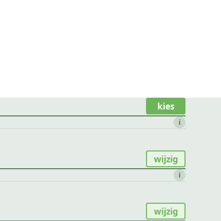
kies
i
wijzig
i
wijzig