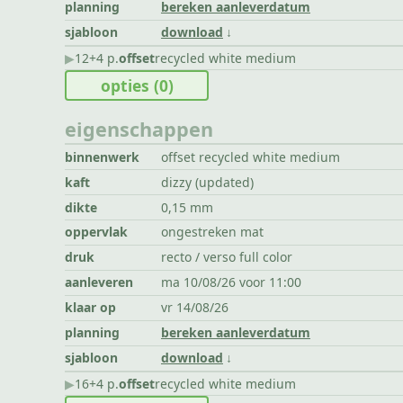
planning
bereken aanleverdatum
sjabloon
download
▶︎
12+4 p.
offset
recycled white medium
opties
(0)
eigenschappen
binnenwerk
offset recycled white medium
kaft
dizzy (updated)
dikte
0,15 mm
oppervlak
ongestreken mat
druk
recto / verso full color
aanleveren
ma 10/08/26 voor 11:00
klaar op
vr 14/08/26
planning
bereken aanleverdatum
sjabloon
download
▶︎
16+4 p.
offset
recycled white medium