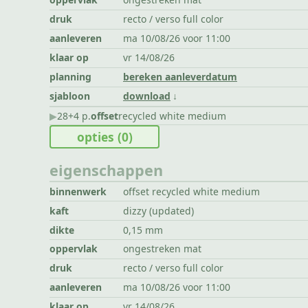
druk
recto / verso full color
aanleveren
ma 10/08/26 voor 11:00
klaar op
vr 14/08/26
planning
bereken aanleverdatum
sjabloon
download
▶︎
28+4 p.
offset
recycled white medium
opties
(0)
eigenschappen
binnenwerk
offset recycled white medium
kaft
dizzy (updated)
dikte
0,15 mm
oppervlak
ongestreken mat
druk
recto / verso full color
aanleveren
ma 10/08/26 voor 11:00
klaar op
vr 14/08/26