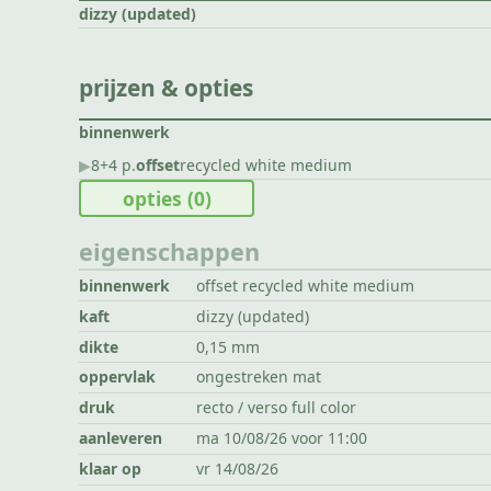
dizzy (updated)
prijzen & opties
binnenwerk
▶︎
8+4 p.
offset
recycled white medium
opties
(0)
eigenschappen
binnenwerk
offset recycled white medium
kaft
dizzy (updated)
dikte
0,15 mm
oppervlak
ongestreken mat
druk
recto / verso full color
aanleveren
ma 10/08/26 voor 11:00
klaar op
vr 14/08/26