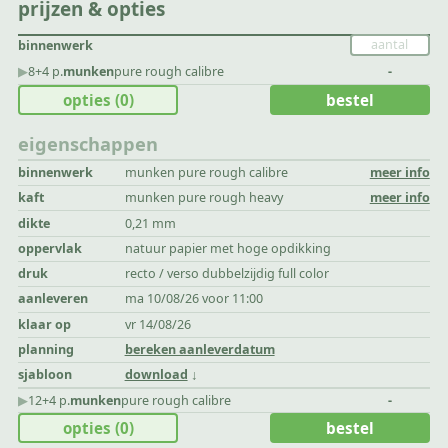
prijzen & opties
binnenwerk
▶︎
8+4 p.
munken
pure rough calibre
-
opties
(0)
bestel
eigenschappen
binnenwerk
munken pure rough calibre
meer info
kaft
munken pure rough heavy
meer info
dikte
0,21 mm
oppervlak
natuur papier met hoge opdikking
druk
recto / verso dubbelzijdig full color
aanleveren
ma 10/08/26 voor 11:00
klaar op
vr 14/08/26
planning
bereken aanleverdatum
sjabloon
download
▶︎
12+4 p.
munken
pure rough calibre
-
opties
(0)
bestel