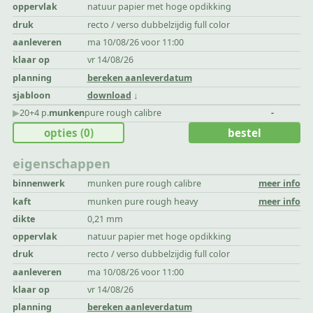
oppervlak
natuur papier met hoge opdikking
druk
recto / verso dubbelzijdig full color
aanleveren
ma 10/08/26 voor 11:00
klaar op
vr 14/08/26
planning
bereken aanleverdatum
sjabloon
download
▶︎
20+4 p.
munken
pure rough calibre
-
opties
(0)
bestel
eigenschappen
binnenwerk
munken pure rough calibre
meer info
kaft
munken pure rough heavy
meer info
dikte
0,21 mm
oppervlak
natuur papier met hoge opdikking
druk
recto / verso dubbelzijdig full color
aanleveren
ma 10/08/26 voor 11:00
klaar op
vr 14/08/26
planning
bereken aanleverdatum