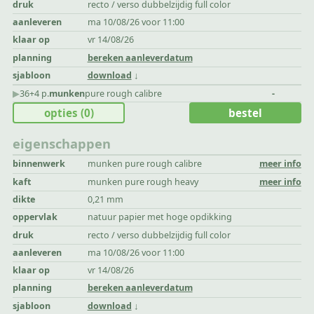
druk
recto / verso dubbelzijdig full color
aanleveren
ma 10/08/26 voor 11:00
klaar op
vr 14/08/26
planning
bereken aanleverdatum
sjabloon
download
▶︎
36+4 p.
munken
pure rough calibre
-
opties
(0)
bestel
eigenschappen
binnenwerk
munken pure rough calibre
meer info
kaft
munken pure rough heavy
meer info
dikte
0,21 mm
oppervlak
natuur papier met hoge opdikking
druk
recto / verso dubbelzijdig full color
aanleveren
ma 10/08/26 voor 11:00
klaar op
vr 14/08/26
planning
bereken aanleverdatum
sjabloon
download