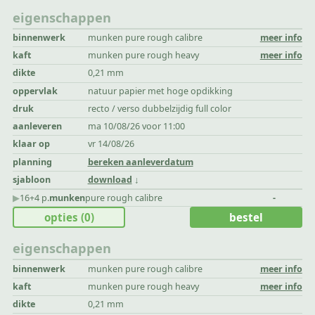
eigenschappen
binnenwerk
munken pure rough calibre
meer info
kaft
munken pure rough heavy
meer info
dikte
0,21 mm
oppervlak
natuur papier met hoge opdikking
druk
recto / verso dubbelzijdig full color
aanleveren
ma 10/08/26 voor 11:00
klaar op
vr 14/08/26
planning
bereken aanleverdatum
sjabloon
download
▶︎
16+4 p.
munken
pure rough calibre
-
opties
(0)
bestel
eigenschappen
binnenwerk
munken pure rough calibre
meer info
kaft
munken pure rough heavy
meer info
dikte
0,21 mm