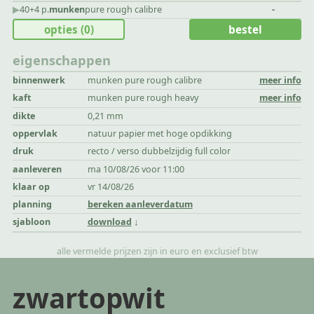
▶︎
40+4 p.
munken
pure rough calibre
-
opties
(0)
bestel
eigenschappen
binnenwerk
munken pure rough calibre
meer info
kaft
munken pure rough heavy
meer info
dikte
0,21 mm
oppervlak
natuur papier met hoge opdikking
druk
recto / verso dubbelzijdig full color
aanleveren
ma 10/08/26 voor 11:00
klaar op
vr 14/08/26
planning
bereken aanleverdatum
sjabloon
download
alle vermelde prijzen zijn in euro en exclusief btw
zwartopwit