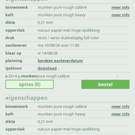
binnenwerk
munken pure rough calibre
meer info
kaft
munken pure rough heavy
meer info
dikte
0,21 mm
oppervlak
natuur papier met hoge opdikking
druk
recto / verso dubbelzijdig full color
aanleveren
ma 10/08/26 voor 11:00
klaar op
vr 14/08/26
planning
bereken aanleverdatum
sjabloon
download
▶︎
32+4 p.
munken
pure rough calibre
-
opties
(0)
bestel
eigenschappen
binnenwerk
munken pure rough calibre
meer info
kaft
munken pure rough heavy
meer info
dikte
0,21 mm
oppervlak
natuur papier met hoge opdikking