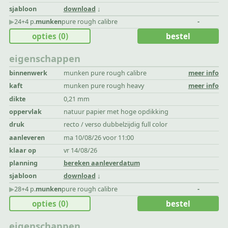
sjabloon
download
▶︎
24+4 p.
munken
pure rough calibre
-
opties
(0)
bestel
eigenschappen
binnenwerk
munken pure rough calibre
meer info
kaft
munken pure rough heavy
meer info
dikte
0,21 mm
oppervlak
natuur papier met hoge opdikking
druk
recto / verso dubbelzijdig full color
aanleveren
ma 10/08/26 voor 11:00
klaar op
vr 14/08/26
planning
bereken aanleverdatum
sjabloon
download
▶︎
28+4 p.
munken
pure rough calibre
-
opties
(0)
bestel
eigenschappen