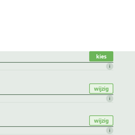
kies
i
wijzig
i
wijzig
i