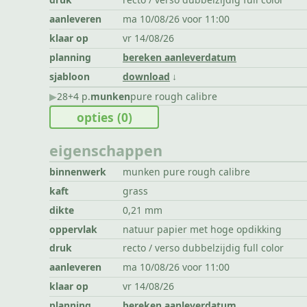
aanleveren
ma 10/08/26 voor 11:00
klaar op
vr 14/08/26
planning
bereken aanleverdatum
sjabloon
download
▶︎
28+4 p.
munken
pure rough calibre
opties
(0)
eigenschappen
binnenwerk
munken pure rough calibre
kaft
grass
dikte
0,21 mm
oppervlak
natuur papier met hoge opdikking
druk
recto / verso dubbelzijdig full color
aanleveren
ma 10/08/26 voor 11:00
klaar op
vr 14/08/26
planning
bereken aanleverdatum