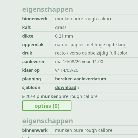
eigenschappen
binnenwerk
munken pure rough calibre
kaft
grass
dikte
0,21 mm
oppervlak
natuur papier met hoge opdikking
druk
recto / verso dubbelzijdig full color
aanleveren
ma 10/08/26 voor 11:00
klaar op
vr 14/08/26
planning
bereken aanleverdatum
sjabloon
download
▶︎
20+4 p.
munken
pure rough calibre
opties
(0)
eigenschappen
binnenwerk
munken pure rough calibre