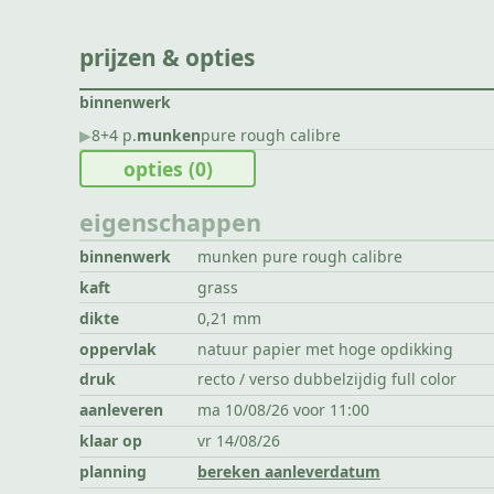
prijzen & opties
binnenwerk
▶︎
8+4 p.
munken
pure rough calibre
opties
(0)
eigenschappen
binnenwerk
munken pure rough calibre
kaft
grass
dikte
0,21 mm
oppervlak
natuur papier met hoge opdikking
druk
recto / verso dubbelzijdig full color
aanleveren
ma 10/08/26 voor 11:00
klaar op
vr 14/08/26
planning
bereken aanleverdatum