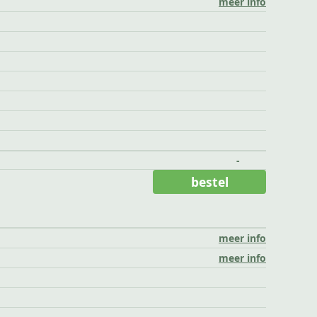
meer info
-
bestel
meer info
meer info