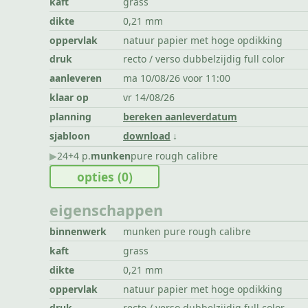
kaft
grass
dikte
0,21 mm
oppervlak
natuur papier met hoge opdikking
druk
recto / verso dubbelzijdig full color
aanleveren
ma 10/08/26 voor 11:00
klaar op
vr 14/08/26
planning
bereken aanleverdatum
sjabloon
download
▶︎
24+4 p.
munken
pure rough calibre
opties
(0)
eigenschappen
binnenwerk
munken pure rough calibre
kaft
grass
dikte
0,21 mm
oppervlak
natuur papier met hoge opdikking
druk
recto / verso dubbelzijdig full color