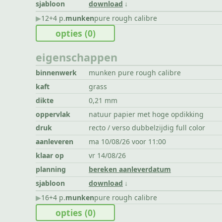
sjabloon
download
▶︎
12+4 p.
munken
pure rough calibre
opties
(0)
eigenschappen
binnenwerk
munken pure rough calibre
kaft
grass
dikte
0,21 mm
oppervlak
natuur papier met hoge opdikking
druk
recto / verso dubbelzijdig full color
aanleveren
ma 10/08/26 voor 11:00
klaar op
vr 14/08/26
planning
bereken aanleverdatum
sjabloon
download
▶︎
16+4 p.
munken
pure rough calibre
opties
(0)