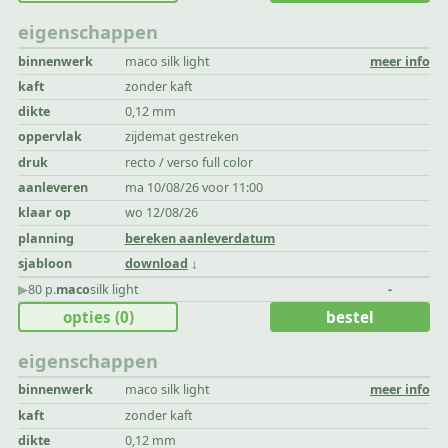
eigenschappen
binnenwerk
maco silk light
meer info
kaft
zonder kaft
dikte
0,12 mm
oppervlak
zijdemat gestreken
druk
recto / verso full color
aanleveren
ma 10/08/26 voor 11:00
klaar op
wo 12/08/26
planning
bereken aanleverdatum
sjabloon
download
▶︎
80 p.
maco
silk light
-
opties
(0)
bestel
eigenschappen
binnenwerk
maco silk light
meer info
kaft
zonder kaft
dikte
0,12 mm