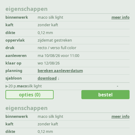
eigenschappen
binnenwerk
maco silk light
meer info
kaft
zonder kaft
dikte
0,12 mm
oppervlak
zijdemat gestreken
druk
recto / verso full color
aanleveren
ma 10/08/26 voor 11:00
klaar op
wo 12/08/26
planning
bereken aanleverdatum
sjabloon
download
▶︎
20 p.
maco
silk light
-
opties
(0)
bestel
eigenschappen
binnenwerk
maco silk light
meer info
kaft
zonder kaft
dikte
0,12 mm