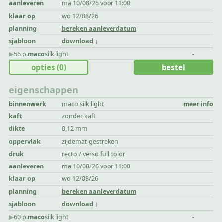
aanleveren
ma 10/08/26 voor 11:00
klaar op
wo 12/08/26
planning
bereken aanleverdatum
sjabloon
download
▶︎
56 p.
maco
silk light
-
opties
(0)
bestel
eigenschappen
binnenwerk
maco silk light
meer info
kaft
zonder kaft
dikte
0,12 mm
oppervlak
zijdemat gestreken
druk
recto / verso full color
aanleveren
ma 10/08/26 voor 11:00
klaar op
wo 12/08/26
planning
bereken aanleverdatum
sjabloon
download
▶︎
60 p.
maco
silk light
-