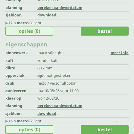
planning
bereken aanleverdatum
sjabloon
download
▶︎
12 p.
maco
silk light
-
opties
(0)
bestel
eigenschappen
binnenwerk
maco silk light
meer info
kaft
zonder kaft
dikte
0,12 mm
oppervlak
zijdemat gestreken
druk
recto / verso full color
aanleveren
ma 10/08/26 voor 11:00
klaar op
wo 12/08/26
planning
bereken aanleverdatum
sjabloon
download
▶︎
16 p.
maco
silk light
-
opties
(0)
bestel