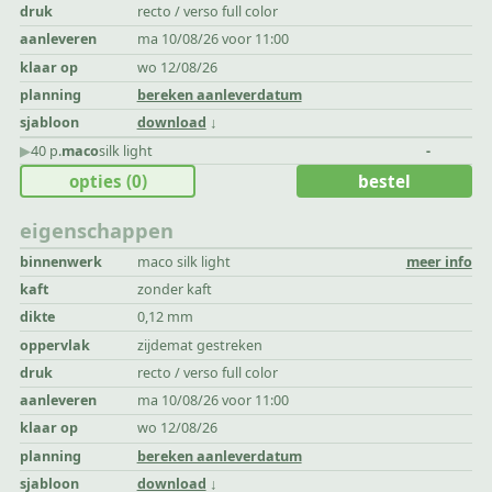
druk
recto / verso full color
aanleveren
ma 10/08/26 voor 11:00
klaar op
wo 12/08/26
planning
bereken aanleverdatum
sjabloon
download
▶︎
40 p.
maco
silk light
-
opties
(0)
bestel
eigenschappen
binnenwerk
maco silk light
meer info
kaft
zonder kaft
dikte
0,12 mm
oppervlak
zijdemat gestreken
druk
recto / verso full color
aanleveren
ma 10/08/26 voor 11:00
klaar op
wo 12/08/26
planning
bereken aanleverdatum
sjabloon
download