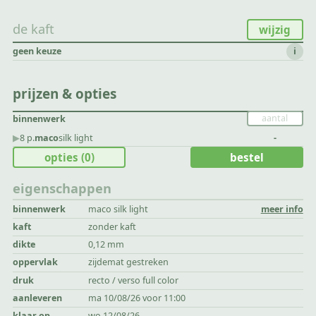
de kaft
wijzig
geen keuze
i
prijzen & opties
binnenwerk
▶︎
8 p.
maco
silk light
-
opties
(0)
bestel
eigenschappen
binnenwerk
maco silk light
meer info
kaft
zonder kaft
dikte
0,12 mm
oppervlak
zijdemat gestreken
druk
recto / verso full color
aanleveren
ma 10/08/26 voor 11:00
klaar op
wo 12/08/26