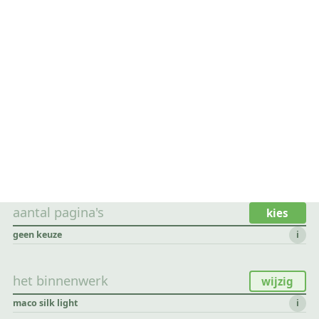
aantal pagina's
kies
geen keuze
i
het binnenwerk
wijzig
maco silk light
i