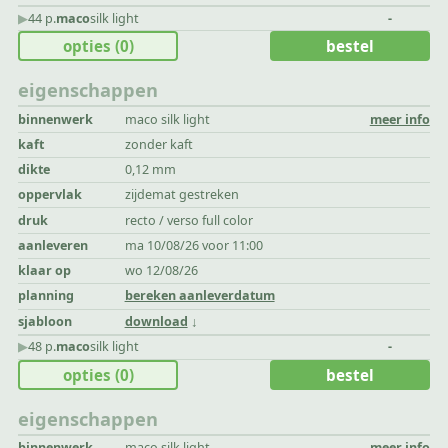
▶︎
44 p.
maco
silk light
-
opties
(0)
bestel
eigenschappen
binnenwerk
maco silk light
meer info
kaft
zonder kaft
dikte
0,12 mm
oppervlak
zijdemat gestreken
druk
recto / verso full color
aanleveren
ma 10/08/26 voor 11:00
klaar op
wo 12/08/26
planning
bereken aanleverdatum
sjabloon
download
▶︎
48 p.
maco
silk light
-
opties
(0)
bestel
eigenschappen
binnenwerk
maco silk light
meer info