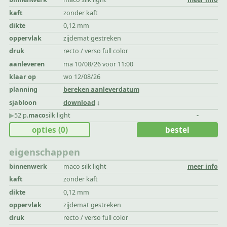
kaft
zonder kaft
dikte
0,12 mm
oppervlak
zijdemat gestreken
druk
recto / verso full color
aanleveren
ma 10/08/26 voor 11:00
klaar op
wo 12/08/26
planning
bereken aanleverdatum
sjabloon
download
▶︎
52 p.
maco
silk light
-
opties
(0)
bestel
eigenschappen
binnenwerk
maco silk light
meer info
kaft
zonder kaft
dikte
0,12 mm
oppervlak
zijdemat gestreken
druk
recto / verso full color