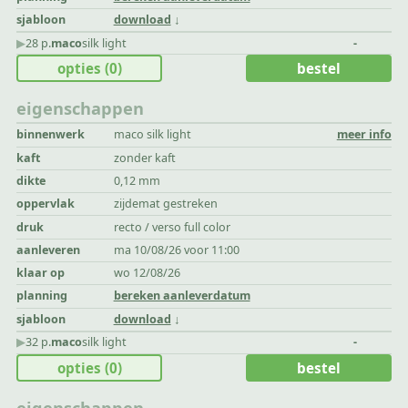
sjabloon
download
▶︎
28 p.
maco
silk light
-
opties
(0)
bestel
eigenschappen
binnenwerk
maco silk light
meer info
kaft
zonder kaft
dikte
0,12 mm
oppervlak
zijdemat gestreken
druk
recto / verso full color
aanleveren
ma 10/08/26 voor 11:00
klaar op
wo 12/08/26
planning
bereken aanleverdatum
sjabloon
download
▶︎
32 p.
maco
silk light
-
opties
(0)
bestel
eigenschappen