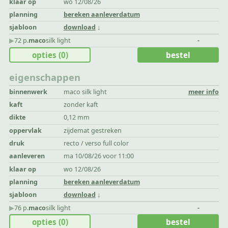
klaar op
wo 12/08/26
planning
bereken aanleverdatum
sjabloon
download
▶︎
72 p.
maco
silk light
-
opties
(0)
bestel
eigenschappen
binnenwerk
maco silk light
meer info
kaft
zonder kaft
dikte
0,12 mm
oppervlak
zijdemat gestreken
druk
recto / verso full color
aanleveren
ma 10/08/26 voor 11:00
klaar op
wo 12/08/26
planning
bereken aanleverdatum
sjabloon
download
▶︎
76 p.
maco
silk light
-
opties
(0)
bestel