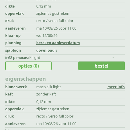
dikte
0,12 mm
oppervlak
zijdemat gestreken
druk
recto / verso full color
aanleveren
ma 10/08/26 voor 11:00
klaar op
wo 12/08/26
planning
bereken aanleverdatum
sjabloon
download
▶︎
68 p.
maco
silk light
-
opties
(0)
bestel
eigenschappen
binnenwerk
maco silk light
meer info
kaft
zonder kaft
dikte
0,12 mm
oppervlak
zijdemat gestreken
druk
recto / verso full color
aanleveren
ma 10/08/26 voor 11:00