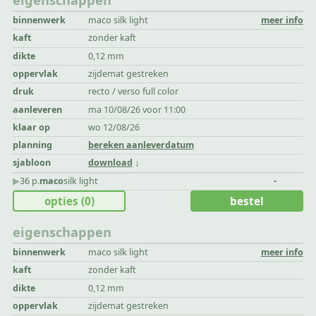
binnenwerk
maco silk light
meer info
kaft
zonder kaft
dikte
0,12 mm
oppervlak
zijdemat gestreken
druk
recto / verso full color
aanleveren
ma 10/08/26 voor 11:00
klaar op
wo 12/08/26
planning
bereken aanleverdatum
sjabloon
download
▶︎
36 p.
maco
silk light
-
opties
(0)
bestel
eigenschappen
binnenwerk
maco silk light
meer info
kaft
zonder kaft
dikte
0,12 mm
oppervlak
zijdemat gestreken