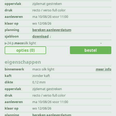
oppervlak
zijdemat gestreken
druk
recto / verso full color
aanleveren
ma 10/08/26 voor 11:00
klaar op
wo 12/08/26
planning
bereken aanleverdatum
sjabloon
download
▶︎
24 p.
maco
silk light
-
opties
(0)
bestel
eigenschappen
binnenwerk
maco silk light
meer info
kaft
zonder kaft
dikte
0,12 mm
oppervlak
zijdemat gestreken
druk
recto / verso full color
aanleveren
ma 10/08/26 voor 11:00
klaar op
wo 12/08/26
planning
bereken aanleverdatum