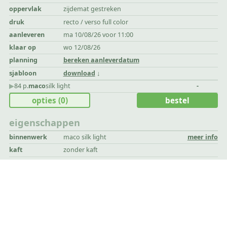
oppervlak
zijdemat gestreken
druk
recto / verso full color
aanleveren
ma 10/08/26 voor 11:00
klaar op
wo 12/08/26
planning
bereken aanleverdatum
sjabloon
download
▶︎
84 p.
maco
silk light
-
opties
(0)
bestel
eigenschappen
binnenwerk
maco silk light
meer info
kaft
zonder kaft
dikte
0,12 mm
oppervlak
zijdemat gestreken
druk
recto / verso full color
aanleveren
ma 10/08/26 voor 11:00
klaar op
wo 12/08/26
planning
bereken aanleverdatum