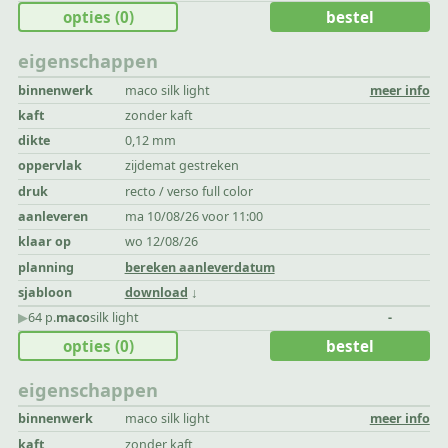
opties
(0)
bestel
eigenschappen
binnenwerk
maco silk light
meer info
kaft
zonder kaft
dikte
0,12 mm
oppervlak
zijdemat gestreken
druk
recto / verso full color
aanleveren
ma 10/08/26 voor 11:00
klaar op
wo 12/08/26
planning
bereken aanleverdatum
sjabloon
download
▶︎
64 p.
maco
silk light
-
opties
(0)
bestel
eigenschappen
binnenwerk
maco silk light
meer info
kaft
zonder kaft