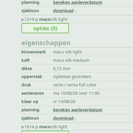
planning
bereken aanleverdatum
sjabloon
download
▶︎
12+4 p.
maco
silk light
opties
(0)
eigenschappen
binnenwerk
maco silk light
kaft
maco silk medium
dikte
0,12 mm
oppervlak
zijdemat gestreken
druk
recto / verso full color
aanleveren
ma 10/08/26 voor 11:00
klaar op
vr 14/08/26
planning
bereken aanleverdatum
sjabloon
download
▶︎
16+4 p.
maco
silk light