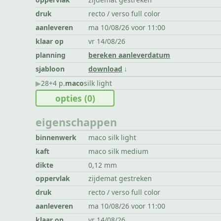
druk
recto / verso full color
aanleveren
ma 10/08/26 voor 11:00
klaar op
vr 14/08/26
planning
bereken aanleverdatum
sjabloon
download
▶︎
28+4 p.
maco
silk light
opties
(0)
eigenschappen
binnenwerk
maco silk light
kaft
maco silk medium
dikte
0,12 mm
oppervlak
zijdemat gestreken
druk
recto / verso full color
aanleveren
ma 10/08/26 voor 11:00
klaar op
vr 14/08/26