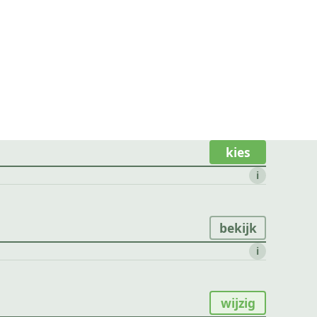
kies
i
bekijk
i
wijzig