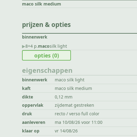
maco silk medium
prijzen & opties
binnenwerk
▶︎
8+4 p.
maco
silk light
opties
(0)
eigenschappen
binnenwerk
maco silk light
kaft
maco silk medium
dikte
0,12 mm
oppervlak
zijdemat gestreken
druk
recto / verso full color
aanleveren
ma 10/08/26 voor 11:00
klaar op
vr 14/08/26