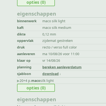
opties
(0)
eigenschappen
binnenwerk
maco silk light
kaft
maco silk medium
dikte
0,12 mm
oppervlak
zijdemat gestreken
druk
recto / verso full color
aanleveren
ma 10/08/26 voor 11:00
klaar op
vr 14/08/26
planning
bereken aanleverdatum
sjabloon
download
▶︎
20+4 p.
maco
silk light
opties
(0)
eigenschappen