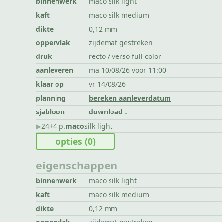
binnenwerk
maco silk light
kaft
maco silk medium
dikte
0,12 mm
oppervlak
zijdemat gestreken
druk
recto / verso full color
aanleveren
ma 10/08/26 voor 11:00
klaar op
vr 14/08/26
planning
bereken aanleverdatum
sjabloon
download
▶︎
24+4 p.
maco
silk light
opties
(0)
eigenschappen
binnenwerk
maco silk light
kaft
maco silk medium
dikte
0,12 mm
oppervlak
zijdemat gestreken