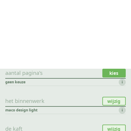
aantal pagina's
kies
geen keuze
i
het binnenwerk
wijzig
maco design light
i
de kaft
wijzig