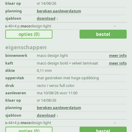
klaar op
vr 14/08/26
planning
bereken aanleverdatum
sjabloon
download
▶︎
40+4 p.
maco
design light
-
opties
(0)
bestel
eigenschappen
binnenwerk
maco design light
meer info
kaft
maco design bold + velvet laminaat
meer info
dikte
0,11 mm
oppervlak
mat gestreken met hoge opdikking
druk
recto / verso full color
aanleveren
ma 10/08/26 voor 11:00
klaar op
vr 14/08/26
planning
bereken aanleverdatum
sjabloon
download
▶︎
44+4 p.
maco
design light
-
opties
(0)
bestel