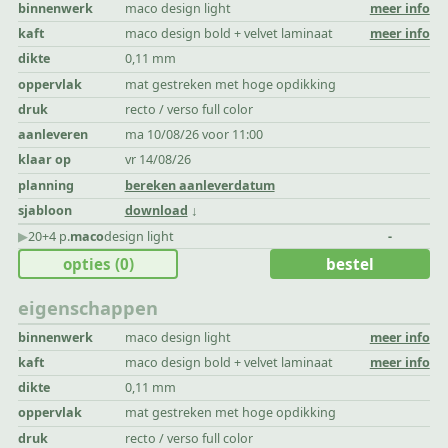
binnenwerk
maco design light
meer info
kaft
maco design bold + velvet laminaat
meer info
dikte
0,11 mm
oppervlak
mat gestreken met hoge opdikking
druk
recto / verso full color
aanleveren
ma 10/08/26 voor 11:00
klaar op
vr 14/08/26
planning
bereken aanleverdatum
sjabloon
download
▶︎
20+4 p.
maco
design light
-
opties
(0)
bestel
eigenschappen
binnenwerk
maco design light
meer info
kaft
maco design bold + velvet laminaat
meer info
dikte
0,11 mm
oppervlak
mat gestreken met hoge opdikking
druk
recto / verso full color