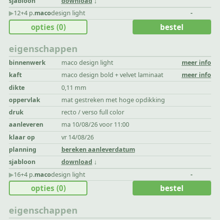
sjabloon
download
▶︎
12+4 p.
maco
design light
-
opties
(0)
bestel
eigenschappen
binnenwerk
maco design light
meer info
kaft
maco design bold + velvet laminaat
meer info
dikte
0,11 mm
oppervlak
mat gestreken met hoge opdikking
druk
recto / verso full color
aanleveren
ma 10/08/26 voor 11:00
klaar op
vr 14/08/26
planning
bereken aanleverdatum
sjabloon
download
▶︎
16+4 p.
maco
design light
-
opties
(0)
bestel
eigenschappen