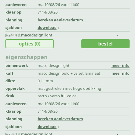
aanleveren
ma 10/08/26 voor 11:00
klaar op
vr 14/08/26
planning
bereken aanleverdatum
sjabloon
download
▶︎
24+4 p.
maco
design light
-
opties
(0)
bestel
eigenschappen
binnenwerk
maco design light
meer info
kaft
maco design bold + velvet laminaat
meer info
dikte
0,11 mm
oppervlak
mat gestreken met hoge opdikking
druk
recto / verso full color
aanleveren
ma 10/08/26 voor 11:00
klaar op
vr 14/08/26
planning
bereken aanleverdatum
sjabloon
download
▶︎
28+4 p.
maco
design light
-