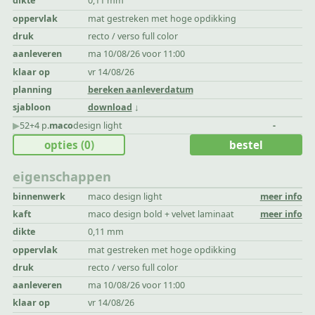
dikte
0,11 mm
oppervlak
mat gestreken met hoge opdikking
druk
recto / verso full color
aanleveren
ma 10/08/26 voor 11:00
klaar op
vr 14/08/26
planning
bereken aanleverdatum
sjabloon
download
▶︎
52+4 p.
maco
design light
-
opties
(0)
bestel
eigenschappen
binnenwerk
maco design light
meer info
kaft
maco design bold + velvet laminaat
meer info
dikte
0,11 mm
oppervlak
mat gestreken met hoge opdikking
druk
recto / verso full color
aanleveren
ma 10/08/26 voor 11:00
klaar op
vr 14/08/26