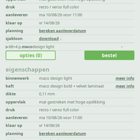
druk
recto / verso full color
aanleveren
ma 10/08/26 voor 11:00
klaar op
vr 14/08/26
planning
bereken aanleverdatum
sjabloon
download
▶︎
68+4 p.
maco
design light
-
opties
(0)
bestel
eigenschappen
binnenwerk
maco design light
meer info
kaft
maco design bold + velvet laminaat
meer info
dikte
0,11 mm
oppervlak
mat gestreken met hoge opdikking
druk
recto / verso full color
aanleveren
ma 10/08/26 voor 11:00
klaar op
vr 14/08/26
planning
bereken aanleverdatum