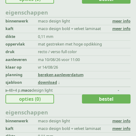
eigenschappen
binnenwerk
maco design light
meer info
kaft
maco design bold + velvet laminaat
meer info
dikte
0,11 mm
oppervlak
mat gestreken met hoge opdikking
druk
recto / verso full color
aanleveren
ma 10/08/26 voor 11:00
klaar op
vr 14/08/26
planning
bereken aanleverdatum
sjabloon
download
▶︎
48+4 p.
maco
design light
-
opties
(0)
bestel
eigenschappen
binnenwerk
maco design light
meer info
kaft
maco design bold + velvet laminaat
meer info