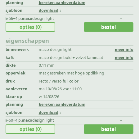
planning
bereken aanleverdatum
sjabloon
download
▶︎
56+4 p.
maco
design light
-
opties
(0)
bestel
eigenschappen
binnenwerk
maco design light
meer info
kaft
maco design bold + velvet laminaat
meer info
dikte
0,11 mm
oppervlak
mat gestreken met hoge opdikking
druk
recto / verso full color
aanleveren
ma 10/08/26 voor 11:00
klaar op
vr 14/08/26
planning
bereken aanleverdatum
sjabloon
download
▶︎
60+4 p.
maco
design light
-
opties
(0)
bestel