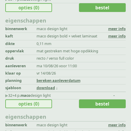
opties
(0)
bestel
eigenschappen
binnenwerk
maco design light
meer info
kaft
maco design bold + velvet laminaat
meer info
dikte
0,11 mm
oppervlak
mat gestreken met hoge opdikking
druk
recto / verso full color
aanleveren
ma 10/08/26 voor 11:00
klaar op
vr 14/08/26
planning
bereken aanleverdatum
sjabloon
download
▶︎
32+4 p.
maco
design light
-
opties
(0)
bestel
eigenschappen
binnenwerk
maco design light
meer info