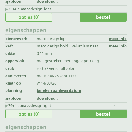
sjabloon
download
▶︎
72+4 p.
maco
design light
-
opties
(0)
bestel
eigenschappen
binnenwerk
maco design light
meer info
kaft
maco design bold + velvet laminaat
meer info
dikte
0,11 mm
oppervlak
mat gestreken met hoge opdikking
druk
recto / verso full color
aanleveren
ma 10/08/26 voor 11:00
klaar op
vr 14/08/26
planning
bereken aanleverdatum
sjabloon
download
▶︎
76+4 p.
maco
design light
-
opties
(0)
bestel
eigenschappen