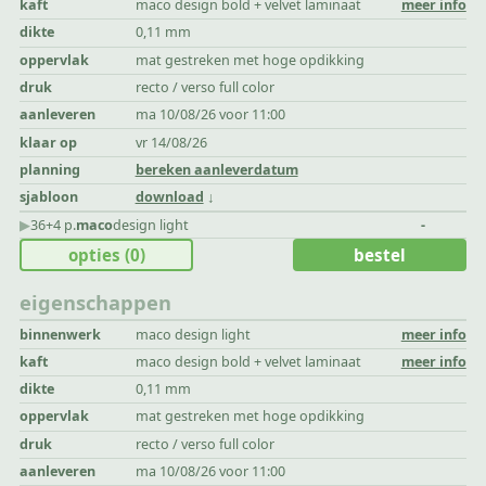
kaft
maco design bold + velvet laminaat
meer info
dikte
0,11 mm
oppervlak
mat gestreken met hoge opdikking
druk
recto / verso full color
aanleveren
ma 10/08/26 voor 11:00
klaar op
vr 14/08/26
planning
bereken aanleverdatum
sjabloon
download
▶︎
36+4 p.
maco
design light
-
opties
(0)
bestel
eigenschappen
binnenwerk
maco design light
meer info
kaft
maco design bold + velvet laminaat
meer info
dikte
0,11 mm
oppervlak
mat gestreken met hoge opdikking
druk
recto / verso full color
aanleveren
ma 10/08/26 voor 11:00