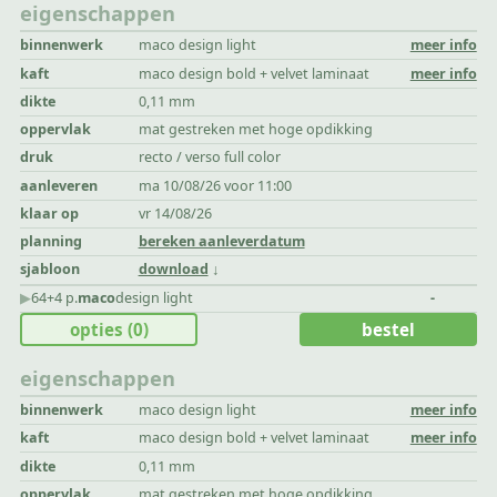
eigenschappen
binnenwerk
maco design light
meer info
kaft
maco design bold + velvet laminaat
meer info
dikte
0,11 mm
oppervlak
mat gestreken met hoge opdikking
druk
recto / verso full color
aanleveren
ma 10/08/26 voor 11:00
klaar op
vr 14/08/26
planning
bereken aanleverdatum
sjabloon
download
▶︎
64+4 p.
maco
design light
-
opties
(0)
bestel
eigenschappen
binnenwerk
maco design light
meer info
kaft
maco design bold + velvet laminaat
meer info
dikte
0,11 mm
oppervlak
mat gestreken met hoge opdikking