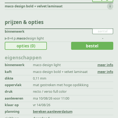
maco design bold + velvet laminaat
i
prijzen & opties
binnenwerk
▶︎
8+4 p.
maco
design light
-
opties
(0)
bestel
eigenschappen
binnenwerk
maco design light
meer info
kaft
maco design bold + velvet laminaat
meer info
dikte
0,11 mm
oppervlak
mat gestreken met hoge opdikking
druk
recto / verso full color
aanleveren
ma 10/08/26 voor 11:00
klaar op
vr 14/08/26
planning
bereken aanleverdatum