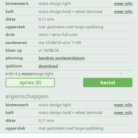
binnenwerk
maco design light
meer info
kaft
maco design bold + velvet laminaat
meer info
dikte
0,11 mm
oppervlak
mat gestreken met hoge opdikking
druk
recto / verso full color
aanleveren
ma 10/08/26 voor 11:00
klaar op
vr 14/08/26
planning
bereken aanleverdatum
sjabloon
download
▶︎
80+4 p.
maco
design light
-
opties
(0)
bestel
eigenschappen
binnenwerk
maco design light
meer info
kaft
maco design bold + velvet laminaat
meer info
dikte
0,11 mm
oppervlak
mat gestreken met hoge opdikking
druk
recto / verso full color